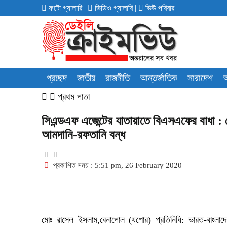
ফটো গ্যালারি
|
ভিডিও গ্যালারি
|
ভিউ পরিবার
প্রচ্ছদ
জাতীয়
রাজনীতি
আন্তর্জাতিক
সারাদেশ
অ
প্রথম পাতা
সিএন্ডএফ এজেন্টের যাতায়াতে বিএসএফের বাধা : বে
আমদানি-রফতানি বন্ধ
প্রকাশিত সময় : 5:51 pm, 26 February 2020
মোঃ রাসেল ইসলাম,বেনাপোল (যশোর) প্রতিনিধি: ভারত-বাংলা