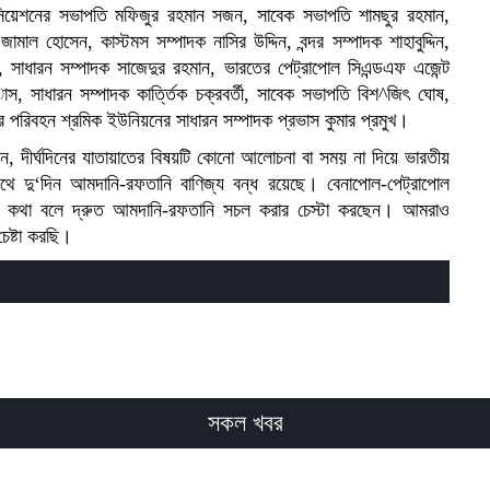
োসিয়েশনের সভাপতি মফিজুর রহমান সজন, সাবেক সভাপতি শামছুর রহমান,
জামাল হোসেন, কাস্টমস সম্পাদক নাসির উদ্দিন, বন্দর সম্পাদক শাহাবুদ্দিন,
, সাধারন সম্পাদক সাজেদুর রহমান, ভারতের পেট্রাপোল সিএন্ডএফ এজেন্ট
 সাধারন সম্পাদক কার্ত্তিক চক্রবর্তী, সাবেক সভাপতি বিশ^জিৎ ঘোষ,
র পরিবহন শ্রমিক ইউনিয়নের সাধারন সম্পাদক প্রভাস কুমার প্রমুখ।
ন, দীর্ঘদিনের যাতায়াতের বিষয়টি কোনো আলোচনা বা সময় না দিয়ে ভারতীয়
 দু‘দিন আমদানি-রফতানি বাণিজ্য বন্ধ রয়েছে। বেনাপোল-পেট্রাপোল
থে কথা বলে দ্রুত আমদানি-রফতানি সচল করার চেস্টা করছেন। আমরাও
চেষ্টা করছি।
সকল খবর