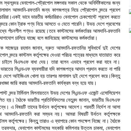
ম স্থলবন্দর বেনাপোল-পেট্রাপোল মঙ্গলবার সকাল থেকে অনির্দিষ্টকালের জন্য
লামাল আমদানি-রফতানি জন্য কাগজপত্র নিয়ে পেট্রাপোল বন্দরে প্রবেশ
চারিরা।একই ভাবে ভারতীয় কর্মচারিরাও বেনাপোল চেকপোস্টে প্রবেশ করতে
দরে কোন ট্রাক পণ্য নিয়ে আসতে ও যেতে পারেনি। উভয় দেশে প্রবেশের
যে পঁচনশীল পণ্যও রয়েছে।তবে কাস্টমসের কর্মকর্তারর আমদানি-রফতানি
োগাযোগ চালিয়ে যাচ্ছে বলে জানিয়েছে কাস্টমসের কর্মকর্তারা।
ক সাজেদুর রহমান জানান, দ্রুত আমদানি-রফতানির সুবিধার্থে দুই দেশের
োল বন্দরে কাস্টমস কর্তৃপক্ষের দেওয়া পরিচয় পত্রের মাধ্যমে যাতায়াত করে
ে চাইলে বিএসএফ বাধা দেয়। তারা বলেন এভাবে প্রবেশ করা যাবে না।
ভারতের সিএন্ডএফ ব্যবসায়ীরা যদি কাগজপত্র আদান প্রদান করতে না পারি
য় দেশে আইজিএম খোলা হয় তারপর মালামাল দুই দেশে প্রবেশ করে।কিন্তু
েধাজ্ঞা জারি করায় আমদানি-রফতানি কার্যক্রম বন্ধ হয়ে যায়।
স্ট বন্দর টার্মিনাল মিলনায়তনে উভয় দেশের সিএন্ডএফ এজেন্ট এসোসিয়েশন
িলিত হয়। বৈঠকে ভারতীয় প্রতিনিধিদলের নেতৃবন্দ জানান, ভারতীয় বিএসএফ
ধে। এ বিষয়টি তাদের উর্ধতন কর্তৃপক্ষের আদেশ। পরবর্তী নির্দেশ না আসা
 আমদানি-রফতানি করা সম্ভব নয়। আমরা বিষয়টি উর্ধতন কর্তৃপক্ষকে
 কর্তৃপক্ষের। কিন্তুু তারাও এ ব্যাপারে কোন পদক্ষেপ নিচ্ছে না। বৈঠকে
কবির তরফদার, বেনাপোল কাস্টমমের সহকারি কমিশনার উত্তম চাকমা, বেনাপোল