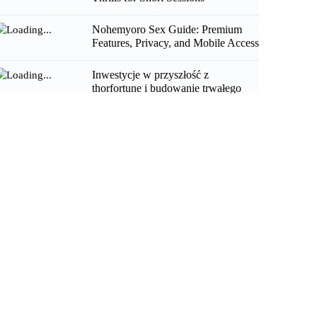
Nohemyoro Sex Guide: Premium
Features, Privacy, and Mobile Access
Inwestycje w przyszłość z
thorfortune i budowanie trwałego
majątku finansowego
Authentiques opportunités de gains
avec thor fortune casino et stratégies
performantes
Szerencsevadászat és izgalmas
nyeremények a no deposit thor
fortune világában mostantól elérhető
Mulighetene blomstrer med
thorfortune og strategisk
kapitalforvaltning i 2024
Historie odhaluje cestu k bohatství a