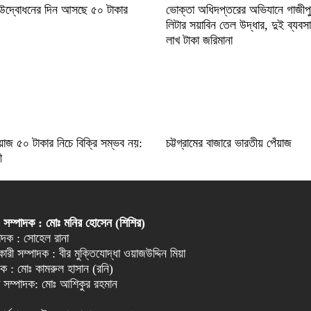
 উদ্বোধনের দিন আসছে ৫০ টাকার
ভোক্তা অধিদপ্তরের অভিযানে গাজীপ
লিটার সয়াবিন তেল উদ্ধার, দুই ব্যবস
লাখ টাকা জরিমানা
য়াজ ৫০ টাকার নিচে বিক্রি সম্ভব নয়:
চট্টগ্রামের বাজারে ভারতীয় পেঁয়াজ
ী
 সম্পাদক : মোঃ মনির হোসেন (শিশির)
্পাদক : সোহেল রানা
ারী সম্পাদক : বীর মুক্তিযোদ্ধা ওয়াজউদ্দিন মিয়া
পাদক : মোঃ কামরুল হাসান (রনি)
া সম্পাদক: মোঃ আশিকুর রহমান