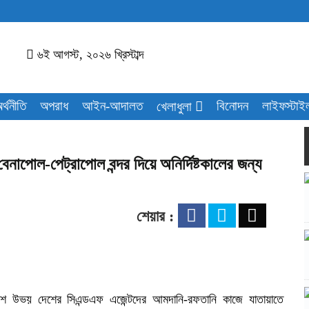
৬ই আগস্ট, ২০২৬ খ্রিস্টাব্দ
র্থনীতি
অপরাধ
আইন-আদালত
বিনোদন
লাইফস্টাই
খেলাধুলা
নাপোল-পেট্রাপোল বন্দর দিয়ে অনির্দিষ্টকালের জন্য
শেয়ার :
দেশ উভয় দেশের সিএন্ডএফ এজেন্টদের আমদানি-রফতানি কাজে যাতায়াতে