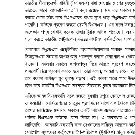
ভারতীয় সীমান্তরক্ষী বাহিনী (বিএসএফ) বাধা দেওয়ায় দেশের বৃহত্ত
ভারতের সাথে আমদানি-রফতানি বন্ধ রয়েছে। মঙ্গলবার সকালে মা
করতে গেলে হঠাৎ করে বিএসএফের বাধার মুখে পড়ে সিএন্ডএফ কর্ম
পারেনি। কাউকে প্রবেশ করতে দেয়নি বিএসএফ। এর ফলে উভয় বন্
অপেক্ষায় পণ্য বোঝাই কয়েক হাজার ট্রাক আটকা পড়েছে। এর মধ্
সচল করতে ভারতীয় পেট্রাপোল বন্দরের কাস্টমস কর্মকর্তাদের সাথে য
বেনাপোল সিএন্ডএফ এজেন্টস্টাফ অ্যাসোসিয়েশনের সাধারন সম্পাদ
সিঅ্যান্ডএফ স্টাফরা কাগজপত্র প্রস্তুত করতে বেনাপোল ও পেট্রাপ
থাকেন। মঙ্গলবার সকালে কাগজপত্র নিয়ে ভারতে প্রবেশ করত
পাসপোর্ট নিয়ে প্রবেশ করতে হবে। তারা বলেন, আমরা ভারতে এবং 
তবে ব্যবসা বাণিজ্য মুখ থুবড়ে পড়বে। এই কাগজ পত্র পেয়ে উভ
হঠাৎ করে ভারতীয় বিএসএফ সদস্যরা স্টাফদের বন্দরে যাতায়াতে নিষ
এদিকে আমদানি-রফতানি সচল করতে বুধবাার দুপুরে বেনাপোল চেকপো
ও কর্মচারি এসোসিয়েশনের নেতৃবন্দ প্রশাসনের সাথে এক বৈঠকে ম
তাদের জানিয়েছে মঙ্গলবার সকালে একটি আদেশ এসেছে যাতায়াত বন্
পর্যন্ত বিএসএফ কাউকে যেতে দিচ্ছে না। এ অবস্থায় এ পথে
জানিয়েছি। আমদানি-রফতানি কাজ দেখভালের দায়িত্ব ভারতের কাস্টমস
বেনাপোল স্থলবন্দর কর্তৃপক্ষের উপ-পরিচালক (ট্রাফিক) মামুন 