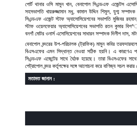
পোর্ট থানার ওসি মামুন খান, বেনাপোল সিএন্ডএফ এজেন্টস এস
সহসভাপতি খায়রুজ্জামান মধু, কামাল উদ্দিন শিমুল, যুগ্ম সম্পাদক 
সিএন্ডএফ এজেন্ট স্টাফ অ্যাসোসিয়েশনের সভাপতি মুজিবর রহমান
স্টাফ ওয়েলফেয়ার অ্যাসোসিয়েশনের সভাপতি রতন কুমার বিশ^াস,
বনগাঁ মোটর ওনার্স এসোসিয়েশনের সাধারন সম্পাদক দিলীপ দাস, মট
বেনাপোল বন্দরের উপ-পরিচালক (ট্রাফিক) মামুন কবির তরফদারবলে
বিএসএফের এমন সিদ্ধান্ত নেওয়া সঠিক হয়নি। এ কারণেএ পথে
সিএন্ডএফ এজেন্টের সাথে বৈঠক হয়েছে। তারা বিএসএফের সা
পেট্রাপোল বন্দর কর্তৃপক্ষের সঙ্গে আলোচনা করে বাণিজ্য সচল করার 
মতামত জানান :