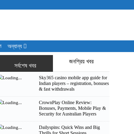
ল
অন্যান্য
জনপ্রিয় খবর
সর্বশেষ খবর
Sky365 casino mobile app guide for
Indian players – registration, bonuses
& fast withdrawals
CrownPlay Online Review:
Bonuses, Payments, Mobile Play &
Security for Australian Players
Dailyspins: Quick Wins and Big
Thrills for Short Sessions