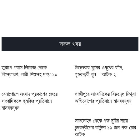
Sky365 casino mobile app guide for Indian
players – registration, bonuses & fast
withdrawals
CrownPlay Online Review: Bonuses,
Payments, Mobile Play & Security for
সকল খবর
Australian Players
Dailyspins: Quick Wins and Big Thrills for
Short Sessions
তুরাগে গ্যাস লিকেজ থেকে
উত্তরায় ঘুমের ওষুধের ফাঁদ,
বিস্ফোরণ, নারী-শিশুসহ দগ্ধ ১০
গৃহকর্ত্রী খুন—আটক ২
Nohemyoro Sex Guide: Premium
Features, Privacy, and Mobile Access
বেনাপোলে সংবাদ প্রকাশের জেরে
গাজীপুরে সাংবাদিকের বিরুদ্ধে মিথ্যা
Inwestycje w przyszłość z thorfortune i
সাংবাদিককে হুমকির প্রতিবাদে
অভিযোগের প্রতিবাদে মানববন্ধন
budowanie trwałego majątku finansowego
মানববন্ধন
লালমোহন থেকে গরু চুরির দায়ে
চন্দ্রদ্বীপের বাসিন্দা ১১ জন গরু চোর
আটক