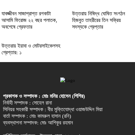
যাবজ্জীবন সাজাপ্রাপ্ত রগকাটা
উত্তরায় নিষিদ্ধ ঘোষিত সংগঠন
আসামি ফিরোজ ২২ বছর পলাতক,
হিজবুত তাহরীরের তিন সক্রিয়
অবশেষে গ্রেফতার
সদস্যকে গ্রেপ্তার
উত্তরায় ইয়াবা ও মোটরসাইকেলসহ
গ্রেপ্তার: ১
প্রকাশক ও সম্পাদক : মোঃ মনির হোসেন (শিশির)
নির্বাহী সম্পাদক : সোহেল রানা
সিনিয়র সহকারী সম্পাদক : বীর মুক্তিযোদ্ধা ওয়াজউদ্দিন মিয়া
বার্তা সম্পাদক : মোঃ কামরুল হাসান (রনি)
ব্যবস্থাপনা সম্পাদক: মোঃ আশিকুর রহমান