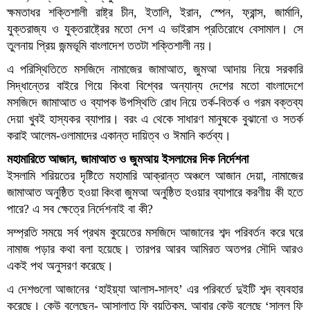
ক্ষমতাধর শক্তিশালী রাষ্ট্র চীন, ইতালি, ইরান, স্পেন, ফ্রান্স, জার্মানি,
যুক্তরাজ্য ও যুক্তরাষ্ট্রের মতো দেশ এ ভাইরাস প্রতিরোধে বেসামাল। সে
তুলনায় প্রিয় জন্মভূমি বাংলাদেশ ততটা শক্তিশালী নয়।
এ পরিস্থিতিতে মসজিদে নামাজের জামাআত, জুমআ আদায় নিয়ে সরকারি
সিদ্ধান্তের বাইরে গিয়ে কিংবা বিশ্বের অন্যান্য দেশের মতো বাংলাদেশে
মসজিদে জামাআত ও ব্যাপক উপস্থিতি রোধ নিয়ে তর্ক-বিতর্ক ও গরম বক্তব্য
দেয়া খুবই হাস্যকর ব্যাপার। বরং এ থেকে সাধারণ মানুষকে বুঝানো ও সতর্ক
করাই আলেম-ওলামাদের একান্ত দায়িত্ব ও ঈমানি কর্তব্য।
মহামারিতে আজান, জামাআত ও জুমআয় ইসলামের দিক নির্দেশনা
ইসলামি শরিয়তের দৃষ্টিতে মহামারি আক্রান্ত অঞ্চলে আজান দেয়া, নামাজের
জামাআত অনুষ্ঠিত হওয়া কিংবা জুমআ অনুষ্ঠিত হওয়ার ব্যাপারে করণীয় কী হতে
পারে? এ সব ক্ষেত্রে নির্দেশনাই বা কী?
সম্প্রতি সময়ে সর্ব প্রথম কুয়েতের মসজিদে আজানের শব্দ পরিবর্তন করে ঘরে
নামাজ পড়ার কথা বলা হয়েছে। তারপর আরব আমিরত অতপর সৌদি আরও
একই পথ অনুসরণ করেছে।
এ দেশগুলো আজানের ‘হাইয়্যা আলাস-সালহ’ এর পরিবর্তে দুইটি শব্দ ব্যবহার
করেছে। কেউ বলেছেন- আসালাতু ফি বুয়ুতিকুম, আবার কেউ বলেছে ‘সাল্লু ফি