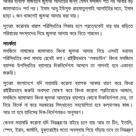
আবার হানাফি মাজহাবে জুমআ আদায়ের জন্য যেমন মসজিদ শর্ত নয় আবার বড়
জামাআতও শর্ত নয়। ইমাম আবু ইউসুফ রাহমাতুল্লাহি আলাইহির মতে, ইমাম
ছাড়া ২ জন থাকলেই জুমআ আদায় করা যায়।
সুতরাং করোনায় খারাপ পরিস্থিতির শিকার হলে প্রত্যেকেই যার যার বাড়িতে
পরিবারের সদস্যদের নিয়ে জুমআ আদায় করে নিতে পারবেন।
সতর্কতা
মসজিদে নামাজের জামাআত কিংবা জুমআ আদায় নিয়ে এসবই ভয়াবহ
পরিস্থিতির কথা মাথায় রেখেই বলা। রাষ্ট্রীয়ভাবে ‘লকডাউন’ কিংবা মসজিদে
ব্যাপক উপস্থিতির ব্যাপারে দিকনির্দেশনা আসলে তা পালনই হবে একান্ত
জরুরি।
সুতরাং বাংলাদেশে যদি মহামারি করোনা ব্যাপক আকার ধারণ করে কিংরা
রাষ্ট্রীয়ভাবে জরুরি অবস্থা ঘোষণা করে কিংবা করোনা প্রতিরোধে আজান,
মসজিদে জামাআত কিংবা জুমআ আদায়ের ব্যাপারে কোনো দিকনির্দেশনা দেয়, তা
নিয়ে বিতর্ক না করে সরকারের সিদ্ধান্তে সহযোগিতা হবে কল্যাণকর কাজ।
আর তা হবে হাদিসের দিক-নির্দেশনারও অনুসরণ।
কেননা মহামারি করোনা যদি নিয়ন্ত্রণের বাইরে চলে যায় আর তা চীন, ইতালি,
স্পেন, ইরান, জার্মানি, যুক্তরাষ্ট্রে মতো অবস্থায় গিয়ে দাঁড়ায় তবে তা নিয়ন্ত্রণ