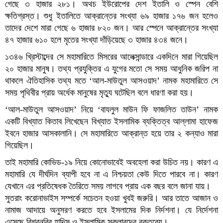
গেছে ৩ হাজার ২৮১। অথচ ইউরোপের দেশ ইতালি ও স্পেন বেশি
ক্ষতিগ্রস্ত। শুধু ইতালিতে আক্রান্তের সংখ্যা ৬৯ হাজার ১৭৬ জন হলেও
তাদের দেশে মারা গেছে ৬ হাজার ৮২০ জন। আর স্পেনে আক্রান্তের সংখ্যা
৪৭ হাজার ৬১০ হলে মৃতের সংখ্যা দাঁড়িয়েছে ৩ হাজার ৪৩৪ জনে।
১৩৪৬ খ্রিস্টাব্দের সে মহামারিতে মিসরের আলেক্সান্ডারে একদিনে মারা গিয়েছিল
২০ হাজার মানুষ। তথ্য প্রযুক্তির এ যুগের মতো সে সময় আধুনিক জরিপ না
থাকলে ঐতিহাসিক তথ্য মতে ‘আল-মাউতুল আসওয়াদ’ নামক মহামারিতে সে
সময় পৃথিবীর প্রায় অর্ধেক মানুষের মৃত্যু ঘটেছিল বলে ধারণা করা হয়।
‘আল-মাউতুল আসওয়াদ’ নিয়ে ‘বাযলুল মাউন ফি ফাজলিত তাউন’ নামক
একটি বিখ্যাত কিতাব লিখেছেন বিখ্যাত ইসলামিক ব্যক্তিত্ব আল্লামা হাফেজ
ইবনে হাজার আসকালানি। সে মহামারিতে আক্রান্ত হয়ে তার ২ কন্যাও মারা
গিয়েছিল।
তাই মহামারি কোভিড-১৯ নিয়ে কোনোভাবেই অবহেলা করা উচিত নয়। কারণ এ
মহামারি যে দীর্ঘদিন ব্যাপী হবে না এ নিশ্চয়তা কেউ দিতে পারবে না। কারণ
যেখানে এর প্রতিষেধক তৈরিতে সময় লাগবে প্রায় এক বছর বলে জানা যায়।
সুতরাং করোনাভাইস সম্পর্কে সচেতন হওয়া খুবই জরুরি। আর তাতে আজান ও
নামাজ আদায়ে অনুসরণ করতে হবে ইসলামের দিক নির্দশনা। যে নির্দেশনা
এসেছে বিশ্বনবির হাদিস ও ইসলামিক স্কলারদের বক্তব্যে।