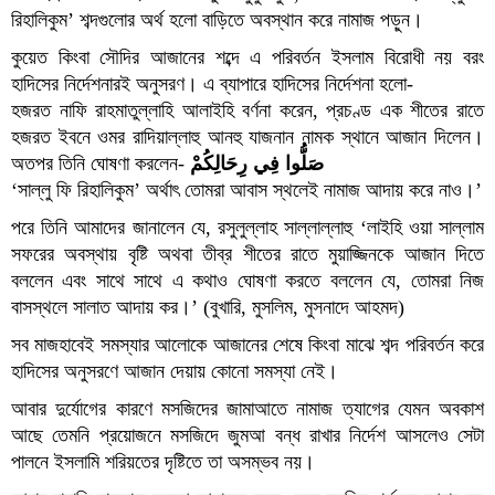
রিহালিকুম’ শব্দগুলোর অর্থ হলো বাড়িতে অবস্থান করে নামাজ পড়ুন।
কুয়েত কিংবা সৌদির আজানের শব্দে এ পরিবর্তন ইসলাম বিরোধী নয় বরং
হাদিসের নির্দেশনারই অনুসরণ। এ ব্যাপারে হাদিসের নির্দেশনা হলো-
হজরত নাফি রাহমাতুল্লাহি আলাইহি বর্ণনা করেন, প্রচণ্ড এক শীতের রাতে
হজরত ইবনে ওমর রাদিয়াল্লাহু আনহু যাজনান নামক স্থানে আজান দিলেন।
অতপর তিনি ঘোষণা করলেন-
صَلُّوا فِي رِحَالِكُمْ
‘সাল্লু ফি রিহালিকুম’ অর্থাৎ তোমরা আবাস স্থলেই নামাজ আদায় করে নাও।’
পরে তিনি আমাদের জানালেন যে, রসুলুল্লাহ সাল্লাল্লাহু ‘লাইহি ওয়া সাল্লাম
সফরের অবস্থায় বৃষ্টি অথবা তীব্র শীতের রাতে মুয়াজ্জিনকে আজান দিতে
বললেন এবং সাথে সাথে এ কথাও ঘোষণা করতে বললেন যে, তোমরা নিজ
বাসস্থলে সালাত আদায় কর।’ (বুখারি, মুসলিম, মুসনাদে আহমদ)
সব মাজহাবেই সমস্যার আলোকে আজানের শেষে কিংবা মাঝে শব্দ পরিবর্তন করে
হাদিসের অনুসরণে আজান দেয়ায় কোনো সমস্যা নেই।
আবার দুর্যোগের কারণে মসজিদের জামাআতে নামাজ ত্যাগের যেমন অবকাশ
আছে তেমনি প্রয়োজনে মসজিদে জুমআ বন্ধ রাখার নির্দেশ আসলেও সেটা
পালনে ইসলামি শরিয়তের দৃষ্টিতে তা অসম্ভব নয়।