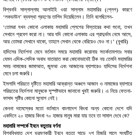
বিশ্বনবি সাল্লাল্লাহু আলাইহি ওয়া সাল্লাম মহামারির (প্লেগ) কারণে
‘লকডাউন’ ব্যবস্থা গ্রহণের তাগিদ দিয়েছিলেন। তিনি বলেছিলেন-
‘তোমরা যখন কোনো এলাকায় মহামারি প্লেগের বিস্তারের কথা শুনো, তখন
সেখানে প্রবেশ করো না। আর যদি কোনো এলাকায় এর প্রাদুর্ভাব নেমে আসে,
আর তোমরা সেখানে থাকো, তাহলে সেখান থেকে বেরিয়েও যেও না।’ (বুখারি)
হাদিসের নির্দেশনা মেনে বর্তমান সময়ে মহামারি করোনায় সতর্কতাবশতঃ সবার
যেমন এদিক-সেদিক অবাধ যাতায়াত করা কোনোভাবেই ঠিক নয় তেমনি মহামারির
সময় নামাজের জামাআত, জুমআ এবং আজানের ব্যাপারেও হাদিসের নির্দেশনা
মেনে চলা জরুরি।
ইসলামি শরিয়তে দৃষ্টিতে মহামারি আক্রান্ত অঞ্চলে আজান ও নামাজের ব্যাপারে
শরিয়তের নির্দেশনা মানুষকে সুস্পষ্টভাবে জানানো খুবই জরুরি। এ নিয়ে ফেতনা-
ফাসাদ সৃষ্টির কোনো সুযোগ নেই।
কেননা দামেস্কের মতো বর্তমানে বাংলাদেশ কিংবা অন্য কোনো দেশে যদি
একদিনে ২০ হাজার কিংবা ৭০ হাজার মানুষ মারা যায় তবে তা সামাল দেবে কে?
মহামারি সম্পর্কে ইবনে বতুতার বর্ণনা
বিশ্ববিখ্যাত দেশ ভ্রমণকারী ইবনে বতুতা সাড়ে ৭শ হিজরি সালে সংঘটিত