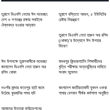
gratuit الممتعة لمحبي الكازينو الحديثة
والمتطورة
তুরাগে বিএনপি নেতার ঈদ শুভেচ্ছা:
তুরাগে বস্তিতে আগুন, ৫ ইউনিটের
Vielversprechende Gewinne mit bettyspin
দেশ ও গণতন্ত্র রক্ষায় সবাইকে
চেষ্টায় নিয়ন্ত্রণে
casino in innovativer Spielumgebung
ঐক্যবদ্ধ হওয়ার আহ্বান
erleben
তুরাগে বিএনপি নেতা হারুন অর রশিদ
Vavada онлайн казино (2026)
(খোকা)’র উদ্যোগে ঈদ উপহার
বিতরণ
Genuine excitement surrounds baxterbet
and innovative betting experiences today
ঈদ উপলক্ষে তুরাগবাসীকে শুভেচ্ছা
মাধবপুর কিন্ডারগার্টেন শিক্ষার্থীদের
জানালেন বিএনপি নেতা হারুন অর
বৃত্তি পরীক্ষায় অন্তর্ভুক্তির দাবিতে
রশিদ খোকা
সংবাদ সন্মেলন
নওগাঁর মান্দার ফতেপুর হাটে জমে
বাংলাদেশ জাতীয়তাবাদী যুবদল ওফরা
উঠেছে কুরবানির পশুর হাট
শাখার বেগবান শীর্ষক কর্মশালা অনুষ্ঠিত
আমাদের উত্তরা ফাউন্ডেশনের