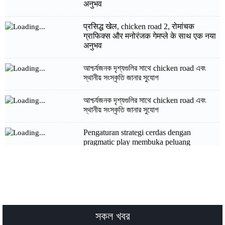
अनुभव
प्रसिद्ध खेल, chicken road 2, रोमांचक
ग्राफिक्स और मनोरंजक गेमप्ले के साथ एक नया
अनुभव
আশ্চর্যজনক দৃশ্যগুলির সাথে chicken road এবং
স্থানীয় সংস্কৃতি জানার সুযোগ
আশ্চর্যজনক দৃশ্যগুলির সাথে chicken road এবং
স্থানীয় সংস্কৃতি জানার সুযোগ
Pengaturan strategi cerdas dengan
pragmatic play membuka peluang
kemenangan signifikan bagi petaruh daring
الفرص الذهبية ضمن تجربة pragmatic play
gratuit الممتعة لمحبي الكازينو الحديثة
والمتطورة
সকল খবর
الفرص الذهبية ضمن تجربة pragmatic play