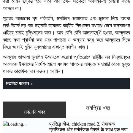
করা যেমন দুষ্কর হয়ে যাবে আর তখন সতর্কতা অবলম্বনও কোনো কাজে
আসবে না।
সুতরাং আজানের শব্দ পরিবর্তন, মসজিদে জামাআত এবং জুমআ নিয়ে অযথা
তর্ক-বিতর্ক নয় বরং মহামারি করোনায় রাষ্ট্রীয় সিদ্ধান্ত যথাযথ মেনে জনসমাগম
এড়িয়ে চলাই বুদ্ধিমানের কাজ। আর বেশি বেশি আল্লাহমুখী হওয়া, আল্লাহর
কাছে ক্ষমা প্রার্থনা করা এবং পাপাচার ও অন্যায় বন্ধ করে আল্লাহর দিকে
ফিরে আসাই মুমিন মুসলমানের একান্ত করণীয় কাজ।
আল্লাহ তাআলা মুসলিম উম্মাহকে করোনা প্রতিরোধে রাষ্ট্রীয় সব সিদ্ধান্তের
আলোকে ইসলামের নির্দেশনাগুলো যথাযথ পালনের মাধ্যমে মহামারি থেকে মুক্ত
থাকার তাওফিক দান করুন। আমিন।
মতামত জানান :
জনপ্রিয় খবর
সর্বশেষ খবর
प्रसिद्ध खेल, chicken road 2, रोमांचक
ग्राफिक्स और मनोरंजक गेमप्ले के साथ एक नया