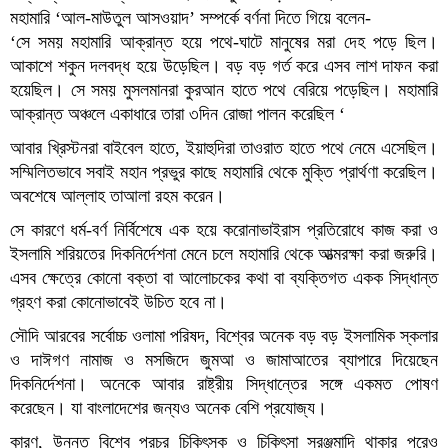
মহামারি ‘আল-মাউতুল আসওয়াদ’ সম্পর্কে বর্ণনা দিতে গিয়ে বলেন-
‘সে সময় মহামারি আক্রান্ত হয়ে পথে-ঘাটে মানুষের মরা দেহ পড়ে ছিল।
আকাশে শকুন দলবদ্ধ হয়ে উড়েছিল। বড় বড় গর্ত করে এসব লাশ দাফন করা
হয়েছিল। সে সময় মুসলমানরা কুরআন হাতে পথে বেরিয়ে পড়েছিল। মহামারি
আক্রান্ত অঞ্চলে একাধারে তারা ৩দিন রোজা পালন করেছিল ‘
আবার খ্রিস্টনরা বাইবেল হাতে, ইয়াহুদিরা তাওরাত হাতে পথে নেমে এসেছিল।
সম্মিলিতভাবে সবাই মহান প্রভুর কাছে মহামারি থেকে মুক্তি প্রার্থণা করেছিল।
অবশেষে আল্লাহ তাআলা রহম করেন।
সে কারণে ধর্ম-বর্ণ নির্বিশেষে এক হয়ে করোনাভাইরাস প্রতিরোধে কাজ করা ও
ইসলামি শরিয়তের দিকনির্দেশনা মেনে চলে মহামারি থেকে আত্মরক্ষা করা জরুরি।
এসব ক্ষেত্রে কোনো বক্তা বা আলোচকের কথা বা ব্যক্তিগত একক সিদ্ধান্ত
গ্রহণ করা কোনোভাবেই উচিত হবে না।
সৌদি আরবের সর্বোচ্চ ওলামা পরিষদ, বিশ্বের অনেক বড় বড় ইসলামিক স্কলার
ও দাঈগণ নামাজ ও মসজিদে জুমআ ও জামাআতের ব্যাপারে দিয়েছেন
দিকনির্দেশনা। অনেকে আবার রাষ্ট্রীয় সিদ্ধান্তের সঙ্গে একমত পোষণ
করেছেন। যা বাংলাদেশের জন্যও অনেক বেশি প্রযোজ্য।
কারণ, উন্নত বিশ্বে প্রচুর চিকিৎসক ও চিকিৎসা সরঞ্জমাদি থাকার পরেও