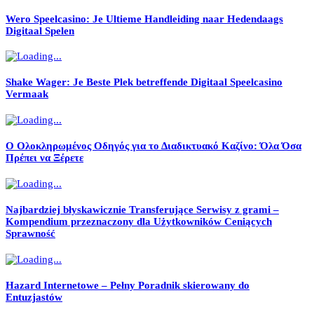
Wero Speelcasino: Je Ultieme Handleiding naar Hedendaags
Digitaal Spelen
Shake Wager: Je Beste Plek betreffende Digitaal Speelcasino
Vermaak
Ο Ολοκληρωμένος Οδηγός για το Διαδικτυακό Καζίνο: Όλα Όσα
Πρέπει να Ξέρετε
Najbardziej błyskawicznie Transferujące Serwisy z grami –
Kompendium przeznaczony dla Użytkowników Ceniących
Sprawność
Hazard Internetowe – Pełny Poradnik skierowany do
Entuzjastów