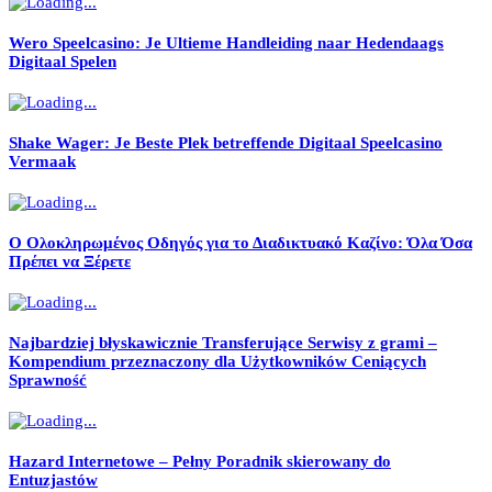
Wero Speelcasino: Je Ultieme Handleiding naar Hedendaags
Digitaal Spelen
Shake Wager: Je Beste Plek betreffende Digitaal Speelcasino
Vermaak
Ο Ολοκληρωμένος Οδηγός για το Διαδικτυακό Καζίνο: Όλα Όσα
Πρέπει να Ξέρετε
Najbardziej błyskawicznie Transferujące Serwisy z grami –
Kompendium przeznaczony dla Użytkowników Ceniących
Sprawność
Hazard Internetowe – Pełny Poradnik skierowany do
Entuzjastów