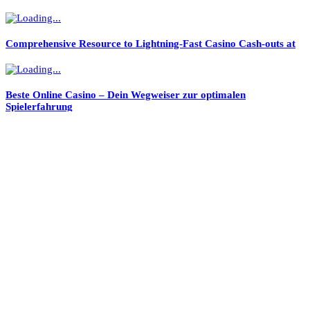
Comprehensive Resource to Lightning-Fast Casino Cash-outs at
Beste Online Casino – Dein Wegweiser zur optimalen
Spielerfahrung
সকল খবর
নাগরিক নিরাপত্তা বৃদ্ধির লক্ষ্যে টঙ্গীর গুরুত্বপূর্ণ স্থান সমূহে সি,সি ক্যামেরা স্থাপন
ট্রাম্পের অ্যাকাউন্ট বন্ধ করল ফেসবুক-টুইটার-ইনস্টাগ্রাম
সাইবার অপরাধে নারী ও কিশোরীরা বেশি প্রতারিত হচ্ছে
পৃথিবীর সমান গ্রহের সন্ধান পেলো নাসা