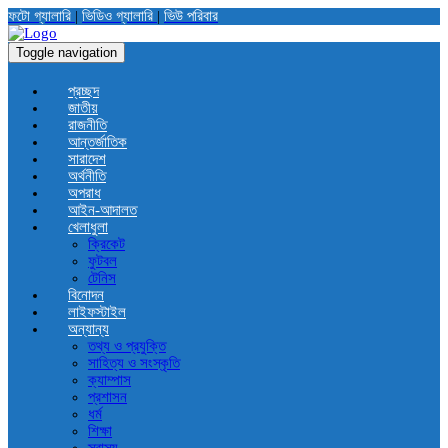
ফটো গ্যালারি
|
ভিডিও গ্যালারি
|
ভিউ পরিবার
Toggle navigation
প্রচ্ছদ
জাতীয়
রাজনীতি
আন্তর্জাতিক
সারাদেশ
অর্থনীতি
অপরাধ
আইন-আদালত
খেলাধুলা
ক্রিকেট
ফুটবল
টেনিস
বিনোদন
লাইফস্টাইল
অন্যান্য
তথ্য ও প্রযুক্তি
সাহিত্য ও সংস্কৃতি
ক্যাম্পাস
প্রশাসন
ধর্ম
শিক্ষা