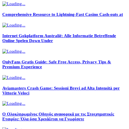
Comprehensive Resource to Lightning-Fast Casino Cash-outs at
Internet Gokplatform Australië: Alle Informatie Betreffende
Online Spelen Down Under
OnlyFans Gratis Guide: Safe Free Access, Privacy Tips &
Premium Experience
Aviamasters Crash Game: Sessioni Brevi ad Alta Intensità per
Vittorie Veloci
Ο Ολοκληρωμένος Οδηγός αναφορικά με τις Στοιχηματικές
Εταιρίες: Όλα όσα Χρειάζεται να Γνωρίσετε