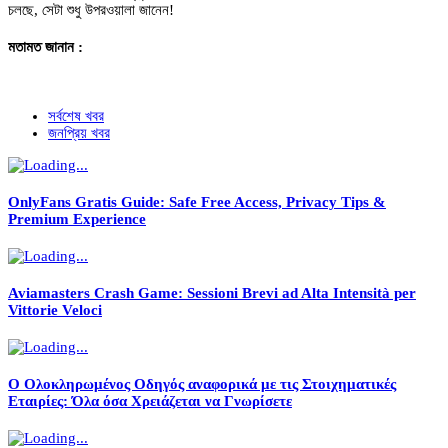
চলছে, সেটা শুধু উপরওয়ালা জানেন!
মতামত জানান :
সর্বশেষ খবর
জনপ্রিয় খবর
OnlyFans Gratis Guide: Safe Free Access, Privacy Tips &
Premium Experience
Aviamasters Crash Game: Sessioni Brevi ad Alta Intensità per
Vittorie Veloci
Ο Ολοκληρωμένος Οδηγός αναφορικά με τις Στοιχηματικές
Εταιρίες: Όλα όσα Χρειάζεται να Γνωρίσετε