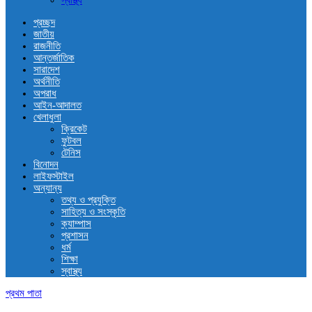
স্বাস্থ্য
প্রচ্ছদ
জাতীয়
রাজনীতি
আন্তর্জাতিক
সারাদেশ
অর্থনীতি
অপরাধ
আইন-আদালত
খেলাধুলা
ক্রিকেট
ফুটবল
টেনিস
বিনোদন
লাইফস্টাইল
অন্যান্য
তথ্য ও প্রযুক্তি
সাহিত্য ও সংস্কৃতি
ক্যাম্পাস
প্রশাসন
ধর্ম
শিক্ষা
স্বাস্থ্য
প্রথম পাতা