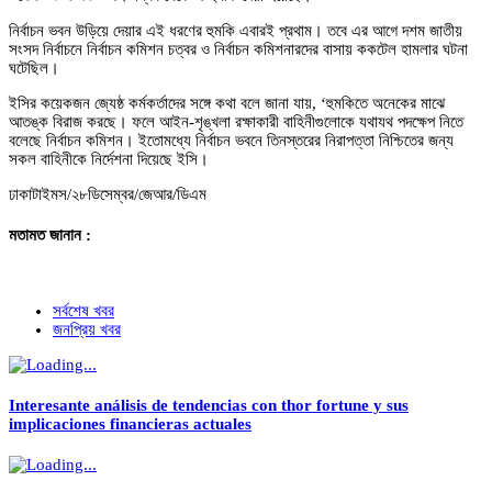
নির্বাচন ভবন উড়িয়ে দেয়ার এই ধরণের হুমকি এবারই প্রথাম। তবে এর আগে দশম জাতীয়
সংসদ নির্বাচনে নির্বাচন কমিশন চত্বর ও নির্বাচন কমিশনারদের বাসায় ককটেল হামলার ঘটনা
ঘটেছিল।
ইসির কয়েকজন জ্যেষ্ঠ কর্মকর্তাদের সঙ্গে কথা বলে জানা যায়, ‘হুমকিতে অনেকের মাঝে
আতঙ্ক বিরাজ করছে। ফলে আইন-শৃঙ্খলা রক্ষাকারী বাহিনীগুলোকে যথাযথ পদক্ষেপ নিতে
বলেছে নির্বাচন কমিশন। ইতোমধ্যে নির্বাচন ভবনে তিনস্তরের নিরাপত্তা নিশ্চিতের জন্য
সকল বাহিনীকে নির্দেশনা দিয়েছে ইসি।
ঢাকাটাইমস/২৮ডিসেম্বর/জেআর/ডিএম
মতামত জানান :
সর্বশেষ খবর
জনপ্রিয় খবর
Interesante análisis de tendencias con thor fortune y sus
implicaciones financieras actuales