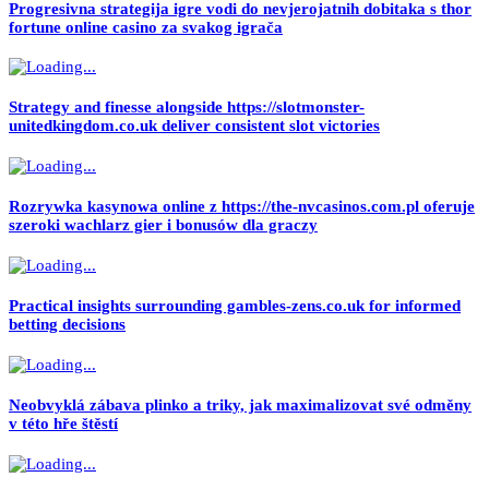
Progresivna strategija igre vodi do nevjerojatnih dobitaka s thor
fortune online casino za svakog igrača
Strategy and finesse alongside https://slotmonster-
unitedkingdom.co.uk deliver consistent slot victories
Rozrywka kasynowa online z https://the-nvcasinos.com.pl oferuje
szeroki wachlarz gier i bonusów dla graczy
Practical insights surrounding gambles-zens.co.uk for informed
betting decisions
Neobvyklá zábava plinko a triky, jak maximalizovat své odměny
v této hře štěstí