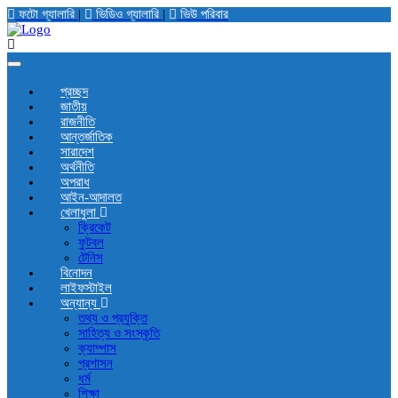
ফটো গ্যালারি
|
ভিডিও গ্যালারি
|
ভিউ পরিবার
Toggle
navigation
প্রচ্ছদ
জাতীয়
রাজনীতি
আন্তর্জাতিক
সারাদেশ
অর্থনীতি
অপরাধ
আইন-আদালত
খেলাধুলা
ক্রিকেট
ফুটবল
টেনিস
বিনোদন
লাইফস্টাইল
অন্যান্য
তথ্য ও প্রযুক্তি
সাহিত্য ও সংস্কৃতি
ক্যাম্পাস
প্রশাসন
ধর্ম
শিক্ষা