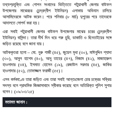
তথ্যপ্রযুক্তি এবং গোপন সংবাদের ভিত্তিতে পটুয়াখালী জেলার বাউফল
উপজেলার মাঝেরচর (চন্দ্রদ্বীপ ইউনিয়ন) এলাকায় অভিযান চালিয়ে
আসামিদেরকে আটক করেন। পরে শনিবার (৮ মার্চ) দুপুরের পরে তাদেরকে
আদালতে সোপর্দ করা হয়।
এরা সবাই পটুয়াখালী জেলার বাউফল উপজেলার মাঝের চরের (চন্দ্রদ্বীপ
ইউনিয়ন) বাসিন্দা। তারা দীর্ঘ দিন ধরে গরু চুরি, ডাকাতি ও ছিনতাইয়ের সঙ্গে
জড়িত রয়েছে বলে জানা যায়।
আটককৃতরা হলো – মো. নুরু গাজী (৪৫), জুয়েল মৃধা (৩০), মাঈনুদ্দিন প্যাদা
(৩০), আবুল হাশেম (৪০), আবু তাহের (৪৭), নিজাম (৪২), মাজাহারুল
হাওলাদার (৩৪), ইসমাত হোসেন (১৯), রেজাউল সরদার (৪৫), জাকির
হাওলাদার (৫২), তোফাজ্জল ফরাজী (৫৫)।
এসব কর্মকাণ্ডে তারা জড়িত এবং তারা সবাই আন্তঃজেলা চোর চক্রের সক্রিয়
সদস্য বলে প্রাথমিক জিজ্ঞাসাবাদে স্বীকার করেছে বলে অতিরিক্ত পুলিশ সুপার
বলেন। (০৯/০৩/২৫)
মতামত জানান :