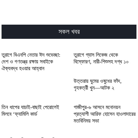
Pistolo Casino: Quick‑Play Slots & Instant
Wins for Short Sessions
22Ricky Casino Review: Quick Wins and
সকল খবর
High‑Intensity Slots for Fast‑Paced Players
Aktuelle Trends entwickeln sich mithilfe
von win beatz für ambitionierte
তুরাগে বিএনপি নেতার ঈদ শুভেচ্ছা:
তুরাগে গ্যাস লিকেজ থেকে
Klanggestalter weiter
দেশ ও গণতন্ত্র রক্ষায় সবাইকে
বিস্ফোরণ, নারী-শিশুসহ দগ্ধ ১০
ঐক্যবদ্ধ হওয়ার আহ্বান
Faran med hastigheten och play chicken
road skapar adrenalin för våghalsiga förare
উত্তরায় ঘুমের ওষুধের ফাঁদ,
i trafiken
গৃহকর্ত্রী খুন—আটক ২
তিন ধাপের যাচাই-বাছাই পেরোলেই
গাজীপুর-৬ আসনে মনোনয়ন
মিলবে ‘ফ্যামিলি কার্ড
প্রত্যাশী আরিফ হোসেন হাওলাদারের
মতবিনিময় সভা