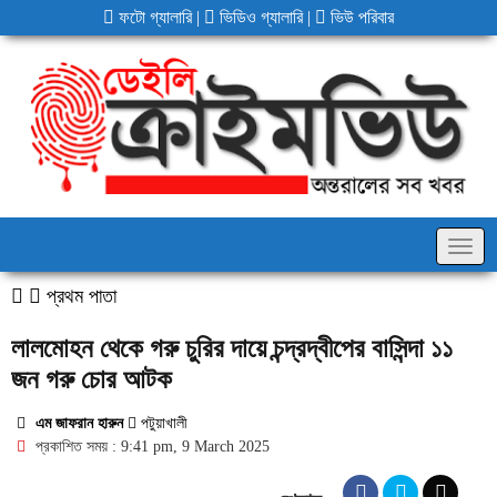
ফটো গ্যালারি
|
ভিডিও গ্যালারি
|
ভিউ পরিবার
Togg
navig
প্রথম পাতা
লালমোহন থেকে গরু চুরির দায়ে চন্দ্রদ্বীপের বাসিন্দা ১১
জন গরু চোর আটক
এম জাফরান হারুন
পটুয়াখালী
প্রকাশিত সময় : 9:41 pm, 9 March 2025