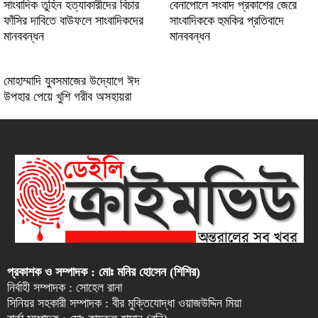
সাংবাদিক তুহিন হত্যাকারীদের বিচার
বেনাপোলে সংবাদ প্রকাশের জেরে
ফাঁসির দাবিতে বাউফলে সাংবাদিকদের
সাংবাদিককে হুমকির প্রতিবাদে
মানববন্ধন
মানববন্ধন
মোহাম্মাদি যুবসমাজের উদ্যোগে ঈদ
উপহার পেয়ে খুশি গরীব অসহায়রা
প্রকাশক ও সম্পাদক : মোঃ মনির হোসেন (শিশির)
নির্বাহী সম্পাদক : সোহেল রানা
সিনিয়র সহকারী সম্পাদক : বীর মুক্তিযোদ্ধা ওয়াজউদ্দিন মিয়া