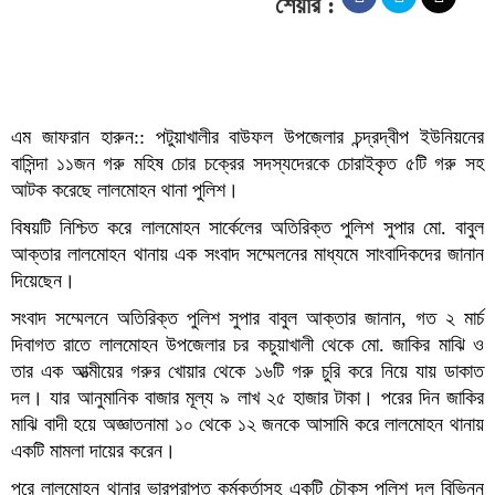
শেয়ার :
এম জাফরান হারুন:: পটুয়াখালীর বাউফল উপজেলার চন্দ্রদ্বীপ ইউনিয়নের
বাসিন্দা ১১জন গরু মহিষ চোর চক্রের সদস্যদেরকে চোরাইকৃত ৫টি গরু সহ
আটক করেছে লালমোহন থানা পুলিশ।
বিষয়টি নিশ্চিত করে লালমোহন সার্কেলের অতিরিক্ত পুলিশ সুপার মো. বাবুল
আক্তার লালমোহন থানায় এক সংবাদ সম্মেলনের মাধ্যমে সাংবাদিকদের জানান
দিয়েছেন।
সংবাদ সম্মেলনে অতিরিক্ত পুলিশ সুপার বাবুল আক্তার জানান, গত ২ মার্চ
দিবাগত রাতে লালমোহন উপজেলার চর কচুয়াখালী থেকে মো. জাকির মাঝি ও
তার এক আত্মীয়ের গরুর খোয়ার থেকে ১৬টি গরু চুরি করে নিয়ে যায় ডাকাত
দল। যার আনুমানিক বাজার মূল্য ৯ লাখ ২৫ হাজার টাকা। পরের দিন জাকির
মাঝি বাদী হয়ে অজ্ঞাতনামা ১০ থেকে ১২ জনকে আসামি করে লালমোহন থানায়
একটি মামলা দায়ের করেন।
পরে লালমোহন থানার ভারপ্রাপ্ত কর্মকর্তাসহ একটি চৌকস পুলিশ দল বিভিন্ন