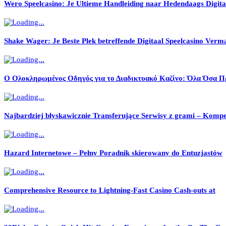
Wero Speelcasino: Je Ultieme Handleiding naar Hedendaags Digita
Shake Wager: Je Beste Plek betreffende Digitaal Speelcasino Verm
Ο Ολοκληρωμένος Οδηγός για το Διαδικτυακό Καζίνο: Όλα Όσα Πρ
Najbardziej błyskawicznie Transferujące Serwisy z grami – Kom
Hazard Internetowe – Pełny Poradnik skierowany do Entuzjastów
Comprehensive Resource to Lightning-Fast Casino Cash-outs at