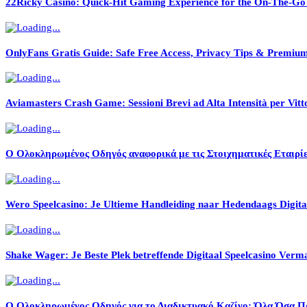
22Ricky Casino: Quick‑Hit Gaming Experience for the On‑The‑Go
OnlyFans Gratis Guide: Safe Free Access, Privacy Tips & Premiu
Aviamasters Crash Game: Sessioni Brevi ad Alta Intensità per Vitto
Ο Ολοκληρωμένος Οδηγός αναφορικά με τις Στοιχηματικές Εταιρίε
Wero Speelcasino: Je Ultieme Handleiding naar Hedendaags Digita
Shake Wager: Je Beste Plek betreffende Digitaal Speelcasino Verm
Ο Ολοκληρωμένος Οδηγός για το Διαδικτυακό Καζίνο: Όλα Όσα Πρ