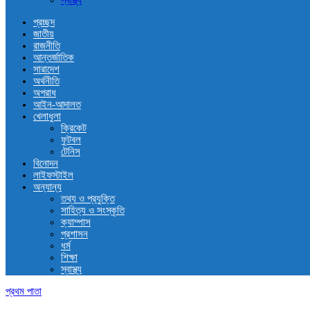
স্বাস্থ্য
প্রচ্ছদ
জাতীয়
রাজনীতি
আন্তর্জাতিক
সারাদেশ
অর্থনীতি
অপরাধ
আইন-আদালত
খেলাধুলা
ক্রিকেট
ফুটবল
টেনিস
বিনোদন
লাইফস্টাইল
অন্যান্য
তথ্য ও প্রযুক্তি
সাহিত্য ও সংস্কৃতি
ক্যাম্পাস
প্রশাসন
ধর্ম
শিক্ষা
স্বাস্থ্য
প্রথম পাতা