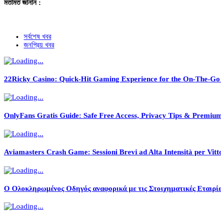
মতামত জানান :
সর্বশেষ খবর
জনপ্রিয় খবর
22Ricky Casino: Quick‑Hit Gaming Experience for the On‑The‑Go
OnlyFans Gratis Guide: Safe Free Access, Privacy Tips & Premiu
Aviamasters Crash Game: Sessioni Brevi ad Alta Intensità per Vitto
Ο Ολοκληρωμένος Οδηγός αναφορικά με τις Στοιχηματικές Εταιρίε