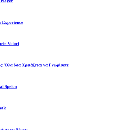
 Player
m Experience
rie Veloci
ς: Όλα όσα Χρειάζεται να Γνωρίσετε
al Spelen
aak
έπει να Ξέρετε