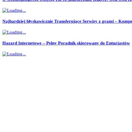
Najbardziej błyskawicznie Transferujące Serwisy z grami – Kom
Hazard Internetowe – Pełny Poradnik skierowany do Entuzjastów
Comprehensive Resource to Lightning-Fast Casino Cash-outs at
সকল খবর
তুরাগে বিএনপি নেতার ঈদ শুভেচ্ছা: দেশ ও গণতন্ত্র রক্ষায় সবাইকে ঐক্যবদ্ধ হওয়ার আহ্বান
তুরাগে বস্তিতে আগুন, ৫ ইউনিটের চেষ্টায় নিয়ন্ত্রণে