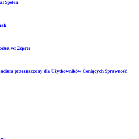
al Spelen
aak
έπει να Ξέρετε
pendium przeznaczony dla Użytkowników Ceniących Sprawność