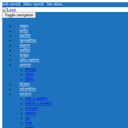
ফটো গ্যালারি
|
ভিডিও গ্যালারি
|
ভিউ পরিবার
Toggle navigation
প্রচ্ছদ
জাতীয়
রাজনীতি
আন্তর্জাতিক
সারাদেশ
অর্থনীতি
অপরাধ
আইন-আদালত
খেলাধুলা
ক্রিকেট
ফুটবল
টেনিস
বিনোদন
লাইফস্টাইল
অন্যান্য
তথ্য ও প্রযুক্তি
সাহিত্য ও সংস্কৃতি
ক্যাম্পাস
প্রশাসন
ধর্ম
শিক্ষা