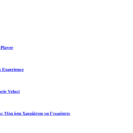
 Player
m Experience
rie Veloci
ς: Όλα όσα Χρειάζεται να Γνωρίσετε