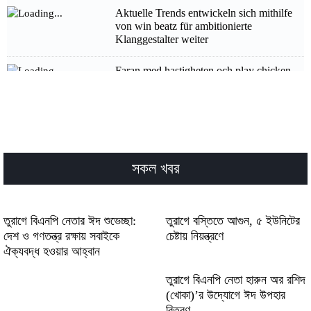
Aktuelle Trends entwickeln sich mithilfe
von win beatz für ambitionierte
Klanggestalter weiter
Faran med hastigheten och play chicken
road skapar adrenalin för våghalsiga förare
i trafiken
Adventure unfolds between mountains and
valleys through grizzlys quest gameplay
সকল খবর
Aktuelle_Alternativen_ohne_oasis_casino_f
Glücksspiel_genie
Strategie_výher_a_casino_22bet_přináší_n
তুরাগে বিএনপি নেতার ঈদ শুভেচ্ছা:
তুরাগে বস্তিতে আগুন, ৫ ইউনিটের
36074938
দেশ ও গণতন্ত্র রক্ষায় সবাইকে
চেষ্টায় নিয়ন্ত্রণে
ঐক্যবদ্ধ হওয়ার আহ্বান
Lattrait certain du casino en ligne suisse
pour une expérience de jeu innovante et
তুরাগে বিএনপি নেতা হারুন অর রশিদ
sécurisée
(খোকা)’র উদ্যোগে ঈদ উপহার
বিতরণ