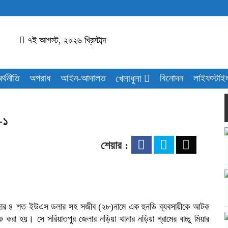
৭ই আগস্ট, ২০২৬ খ্রিস্টাব্দ
র্থনীতি
অপরাধ
আইন-আদালত
বিনোদন
লাইফস্টাই
খেলাধুলা
-১
শেয়ার :
হাজার ৪ শত ইউএস ডলার সহ সজীব (২৮)নামে এক হুনডি ব্যবসায়ীকে আটক
া হয়। সে সরিয়াতপুর জেলার নড়িয়া থানার নড়িয়া গ্রামের বাচ্চু মিয়ার