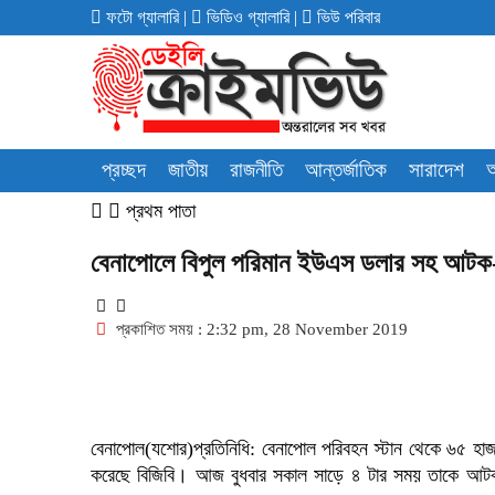
ফটো গ্যালারি
|
ভিডিও গ্যালারি
|
ভিউ পরিবার
প্রচ্ছদ
জাতীয়
রাজনীতি
আন্তর্জাতিক
সারাদেশ
অ
প্রথম পাতা
বেনাপোলে বিপুল পরিমান ইউএস ডলার সহ আটক
প্রকাশিত সময় : 2:32 pm, 28 November 2019
বেনাপোল(যশোর)প্রতিনিধি: বেনাপোল পরিবহন স্টান থেকে ৬৫ 
করেছে বিজিবি। আজ বুধবার সকাল সাড়ে ৪ টার সময় তাকে আটক কর