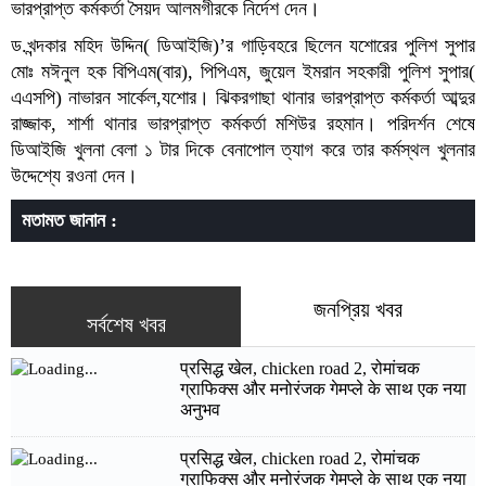
ভারপ্রাপ্ত কর্মকর্তা সৈয়দ আলমগীরকে নির্দেশ দেন।
ড.খন্দকার মহিদ উদ্দিন( ডিআইজি)’র গাড়িবহরে ছিলেন যশোরের পুলিশ সুপার
মোঃ মঈনুল হক বিপিএম(বার), পিপিএম, জুয়েল ইমরান সহকারী পুলিশ সুপার(
এএসপি) নাভারন সার্কেল,যশোর। ঝিকরগাছা থানার ভারপ্রাপ্ত কর্মকর্তা আব্দুর
রাজ্জাক, শার্শা থানার ভারপ্রাপ্ত কর্মকর্তা মশিউর রহমান। পরিদর্শন শেষে
ডিআইজি খুলনা বেলা ১ টার দিকে বেনাপোল ত্যাগ করে তার কর্মস্থল খুলনার
উদ্দেশ্যে রওনা দেন।
মতামত জানান :
জনপ্রিয় খবর
সর্বশেষ খবর
प्रसिद्ध खेल, chicken road 2, रोमांचक
ग्राफिक्स और मनोरंजक गेमप्ले के साथ एक नया
अनुभव
प्रसिद्ध खेल, chicken road 2, रोमांचक
ग्राफिक्स और मनोरंजक गेमप्ले के साथ एक नया