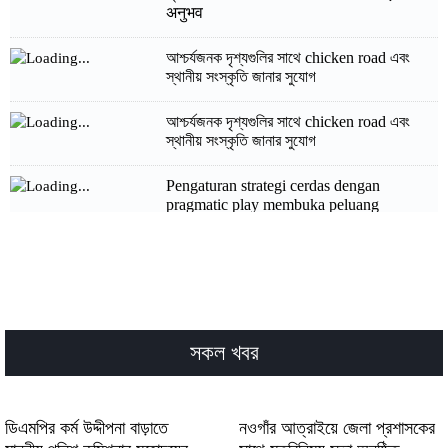
अनुभव
আশ্চর্যজনক দৃশ্যগুলির সাথে chicken road এবং
স্থানীয় সংস্কৃতি জানার সুযোগ
আশ্চর্যজনক দৃশ্যগুলির সাথে chicken road এবং
স্থানীয় সংস্কৃতি জানার সুযোগ
Pengaturan strategi cerdas dengan
pragmatic play membuka peluang
kemenangan signifikan bagi petaruh daring
الفرص الذهبية ضمن تجربة pragmatic play
gratuit الممتعة لمحبي الكازينو الحديثة
والمتطورة
সকল খবর
الفرص الذهبية ضمن تجربة pragmatic play
gratuit الممتعة لمحبي الكازينو الحديثة
والمتطورة
ডিএমপির কর্ম উদ্দীপনা বাড়াতে
নওগাঁর আত্রাইয়ে জেলা প্রশাসকের
Vielversprechende Gewinne mit bettyspin