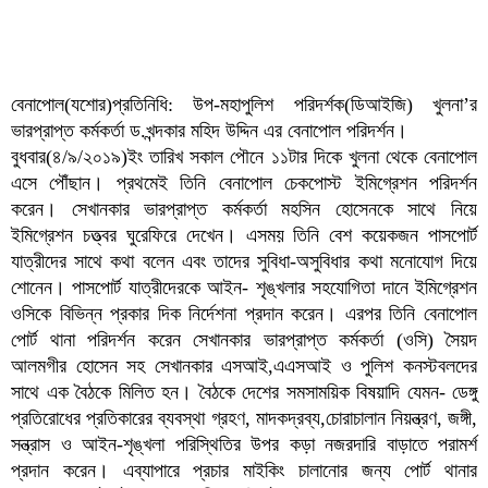
বেনাপোল(যশোর)প্রতিনিধি: উপ-মহাপুলিশ পরিদর্শক(ডিআইজি) খুলনা’র
ভারপ্রাপ্ত কর্মকর্তা ড.খন্দকার মহিদ উদ্দিন এর বেনাপোল পরিদর্শন।
বুধবার(৪/৯/২০১৯)ইং তারিখ সকাল পৌনে ১১টার দিকে খুলনা থেকে বেনাপোল
এসে পৌঁছান। প্রথমেই তিনি বেনাপোল চেকপোস্ট ইমিগ্রেশন পরিদর্শন
করেন। সেখানকার ভারপ্রাপ্ত কর্মকর্তা মহসিন হোসেনকে সাথে নিয়ে
ইমিগ্রেশন চত্ত্বর ঘুরেফিরে দেখেন। এসময় তিনি বেশ কয়েকজন পাসপোর্ট
যাত্রীদের সাথে কথা বলেন এবং তাদের সুবিধা-অসুবিধার কথা মনোযোগ দিয়ে
শোনেন। পাসপোর্ট যাত্রীদেরকে আইন- শৃঙ্খলার সহযোগিতা দানে ইমিগ্রেশন
ওসিকে বিভিন্ন প্রকার দিক নির্দেশনা প্রদান করেন। এরপর তিনি বেনাপোল
পোর্ট থানা পরিদর্শন করেন সেখানকার ভারপ্রাপ্ত কর্মকর্তা (ওসি) সৈয়দ
আলমগীর হোসেন সহ সেখানকার এসআই,এএসআই ও পুলিশ কনস্টবলদের
সাথে এক বৈঠকে মিলিত হন। বৈঠকে দেশের সমসাময়িক বিষয়াদি যেমন- ডেঙ্গু
প্রতিরোধের প্রতিকারের ব্যবস্থা গ্রহণ, মাদকদ্রব্য,চোরাচালান নিয়ন্ত্রণ, জঙ্গী,
সন্ত্রাস ও আইন-শৃঙ্খলা পরিস্থিতির উপর কড়া নজরদারি বাড়াতে পরামর্শ
প্রদান করেন। এব্যাপারে প্রচার মাইকিং চালানোর জন্য পোর্ট থানার