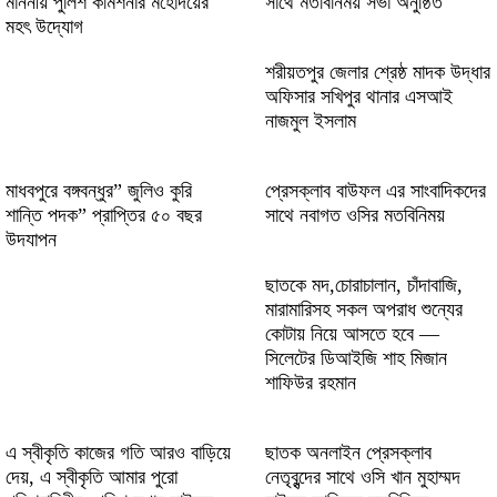
মাননীয় পুলিশ কমিশনার মহোদয়ের
সাথে মতবিনিময় সভা অনুষ্ঠিত
casino in innovativer Spielumgebung
মহৎ উদ্যোগ
erleben
শরীয়তপুর জেলার শ্রেষ্ঠ মাদক উদ্ধার
Vavada онлайн казино (2026)
অফিসার সখিপুর থানার এসআই
নাজমুল ইসলাম
Genuine excitement surrounds baxterbet
and innovative betting experiences today
মাধবপুরে বঙ্গবন্ধুর” জুলিও কুরি
প্রেসক্লাব বাউফল এর সাংবাদিকদের
শান্তি পদক” প্রাপ্তির ৫০ বছর
সাথে নবাগত ওসির মতবিনিময়
উদযাপন
ছাতকে মদ,চোরাচালান, চাঁদাবাজি,
মারামারিসহ সকল অপরাধ শুন্যের
কোটায় নিয়ে আসতে হবে —
সিলেটের ডিআইজি শাহ মিজান
শাফিউর রহমান
এ স্বীকৃতি কাজের গতি আরও বাড়িয়ে
ছাতক অনলাইন প্রেসক্লাব
দেয়, এ স্বীকৃতি আমার পুরো
নেতৃবৃন্দের সাথে ওসি খান মুহাম্মদ