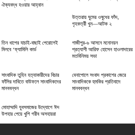
ঐক্যবদ্ধ হওয়ার আহ্বান
Vielversprechende Gewinne mit bettyspin
উত্তরায় ঘুমের ওষুধের ফাঁদ,
casino in innovativer Spielumgebung
গৃহকর্ত্রী খুন—আটক ২
erleben
Vavada онлайн казино (2026)
তিন ধাপের যাচাই-বাছাই পেরোলেই
গাজীপুর-৬ আসনে মনোনয়ন
মিলবে ‘ফ্যামিলি কার্ড
প্রত্যাশী আরিফ হোসেন হাওলাদারের
মতবিনিময় সভা
Genuine excitement surrounds baxterbet
and innovative betting experiences today
সাংবাদিক তুহিন হত্যাকারীদের বিচার
বেনাপোলে সংবাদ প্রকাশের জেরে
ফাঁসির দাবিতে বাউফলে সাংবাদিকদের
সাংবাদিককে হুমকির প্রতিবাদে
মানববন্ধন
মানববন্ধন
মোহাম্মাদি যুবসমাজের উদ্যোগে ঈদ
উপহার পেয়ে খুশি গরীব অসহায়রা