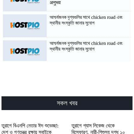
अनुभव
আশ্চর্যজনক দৃশ্যগুলির সাথে chicken road এবং
স্থানীয় সংস্কৃতি জানার সুযোগ
আশ্চর্যজনক দৃশ্যগুলির সাথে chicken road এবং
স্থানীয় সংস্কৃতি জানার সুযোগ
Pengaturan strategi cerdas dengan
pragmatic play membuka peluang
kemenangan signifikan bagi petaruh daring
الفرص الذهبية ضمن تجربة pragmatic play
gratuit الممتعة لمحبي الكازينو الحديثة
সকল খবর
والمتطورة
الفرص الذهبية ضمن تجربة pragmatic play
তুরাগে বিএনপি নেতার ঈদ শুভেচ্ছা:
তুরাগে গ্যাস লিকেজ থেকে
gratuit الممتعة لمحبي الكازينو الحديثة
দেশ ও গণতন্ত্র রক্ষায় সবাইকে
বিস্ফোরণ, নারী-শিশুসহ দগ্ধ ১০
والمتطورة