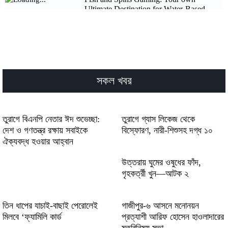
Ultimate Destination for Water-Based
Gaming Excellence
Pistolo Casino: Quick‑Play Slots & Instant
Wins for Short Sessions
22Ricky Casino Review: Quick Wins and
সকল খবর
High‑Intensity Slots for Fast‑Paced Players
Aktuelle Trends entwickeln sich mithilfe
von win beatz für ambitionierte
তুরাগে বিএনপি নেতার ঈদ শুভেচ্ছা:
তুরাগে গ্যাস লিকেজ থেকে
Klanggestalter weiter
দেশ ও গণতন্ত্র রক্ষায় সবাইকে
বিস্ফোরণ, নারী-শিশুসহ দগ্ধ ১০
ঐক্যবদ্ধ হওয়ার আহ্বান
Faran med hastigheten och play chicken
road skapar adrenalin för våghalsiga förare
উত্তরায় ঘুমের ওষুধের ফাঁদ,
i trafiken
গৃহকর্ত্রী খুন—আটক ২
তিন ধাপের যাচাই-বাছাই পেরোলেই
গাজীপুর-৬ আসনে মনোনয়ন
মিলবে ‘ফ্যামিলি কার্ড
প্রত্যাশী আরিফ হোসেন হাওলাদারের