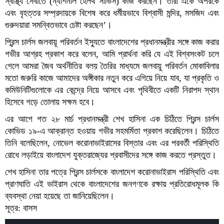
স্বাস্থ্য সেবাতে (ন্যাশনাল হেলথ সার্ভিস) কাজ করছেন। তারা একে অপরকে
এবং বৃহত্তর সম্প্রদায়কে বিশেষ করে ধর্মীয়ভাবে বিশ্বাসী মন্দির, মসজিদ এবং
গুরুদয়ারা সমন্বিতভাবে চেষ্টা করছেন’।
প্রিন্স চার্লস জলবায়ূ পরিবর্তন ইস্যুতে বাংলাদেশের প্রধানমন্ত্রীর সঙ্গে কাজ করার
গভীর আগ্রহ প্রকাশ করে বলেন, আমি প্রার্থনা করি যে এই বিশ্বসংকট চলে
গেলে আমরা জৈব অর্থনীতির বলয় তৈরির মাধ্যমে জলবায়ু পরিবর্তন মোকাবিলার
মতো জরুরি কাজে আমাদের অঙ্গীকার নতুন করে এগিয়ে নিয়ে যাব, যা প্রকৃতি ও
কমিউনিটিগুলোকে এর কেন্দ্রে নিয়ে আসবে এবং পৃথিবীতে একটি নিরাপদ স্থান
হিসেবে গড়ে তোলায় সক্ষম হবে।
এর আগে গত ২৮ মার্চ প্রধানমন্ত্রী শেখ হাসিনা এক চিঠিতে প্রিন্স চার্লস
কোভিড ১৯-এ আক্রান্ত হওয়ায় গভীর সহমর্মিতা প্রকাশ করেছিলেন। চিঠিতে
তিনি বলেছিলেন, নোভেল করোনাভাইরাসের বিস্তার এবং এর পরবর্তী পরিস্থিতি
রোধে লড়াইয়ে বাংলাদেশ যুক্তরাজ্যের প্রবাসীদের সঙ্গে কাজ করতে প্রস্তুত।
শেখ হাসিনা তার পত্রে প্রিন্স চার্লসকে বাংলাদেশ করোনাভাইরাস পরিস্থিতি এবং
প্রাণঘাতি এই ভাইরাস থেকে বাংলাদেশের জনগণকে রক্ষায় প্রতিরোধমূলক কি
ব্যবস্থা নেয়া হয়েছে তা জানিয়েছিলেন।
সূত্র: বাসস