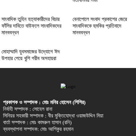
মতবিনিময় সভা
সাংবাদিক তুহিন হত্যাকারীদের বিচার
বেনাপোলে সংবাদ প্রকাশের জেরে
ফাঁসির দাবিতে বাউফলে সাংবাদিকদের
সাংবাদিককে হুমকির প্রতিবাদে
মানববন্ধন
মানববন্ধন
মোহাম্মাদি যুবসমাজের উদ্যোগে ঈদ
উপহার পেয়ে খুশি গরীব অসহায়রা
প্রকাশক ও সম্পাদক : মোঃ মনির হোসেন (শিশির)
নির্বাহী সম্পাদক : সোহেল রানা
সিনিয়র সহকারী সম্পাদক : বীর মুক্তিযোদ্ধা ওয়াজউদ্দিন মিয়া
বার্তা সম্পাদক : মোঃ কামরুল হাসান (রনি)
ব্যবস্থাপনা সম্পাদক: মোঃ আশিকুর রহমান