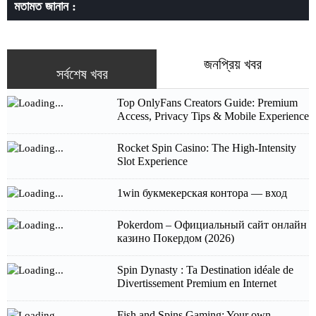
মতামত জানান :
জনপ্রিয় খবর
সর্বশেষ খবর
Top OnlyFans Creators Guide: Premium
Access, Privacy Tips & Mobile Experience
Rocket Spin Casino: The High‑Intensity
Slot Experience
1win букмекерская контора — вход
Pokerdom – Официальный сайт онлайн
казино Покердом (2026)
Spin Dynasty : Ta Destination idéale de
Divertissement Premium en Internet
Fish and Spins Gaming: Your own