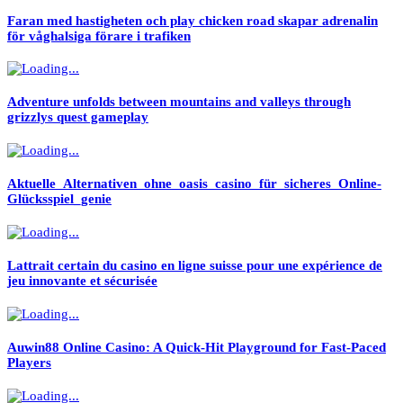
Faran med hastigheten och play chicken road skapar adrenalin
för våghalsiga förare i trafiken
Adventure unfolds between mountains and valleys through
grizzlys quest gameplay
Aktuelle_Alternativen_ohne_oasis_casino_für_sicheres_Online-
Glücksspiel_genie
Lattrait certain du casino en ligne suisse pour une expérience de
jeu innovante et sécurisée
Auwin88 Online Casino: A Quick‑Hit Playground for Fast‑Paced
Players