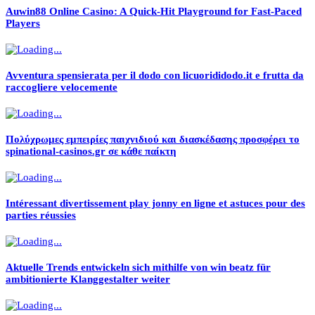
Auwin88 Online Casino: A Quick‑Hit Playground for Fast‑Paced
Players
Avventura spensierata per il dodo con licuorididodo.it e frutta da
raccogliere velocemente
Πολύχρωμες εμπειρίες παιχνιδιού και διασκέδασης προσφέρει το
spinational-casinos.gr σε κάθε παίκτη
Intéressant divertissement play jonny en ligne et astuces pour des
parties réussies
Aktuelle Trends entwickeln sich mithilfe von win beatz für
ambitionierte Klanggestalter weiter