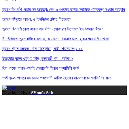
তুরাগে বিএনপি নেতার ঈদ শুভেচ্ছা: দেশ ও গণতন্ত্র রক্ষায় সবাইকে ঐক্যবদ্ধ হওয়ার আহ্বান
তুরাগে বস্তিতে আগুন, ৫ ইউনিটের চেষ্টায় নিয়ন্ত্রণে
তুরাগে বিএনপি নেতা হারুন অর রশিদ (খোকা)’র উদ্যোগে ঈদ উপহার বিতরণ
ঈদ উপলক্ষে তুরাগবাসীকে শুভেচ্ছা জানালেন বিএনপি নেতা হারুন অর রশিদ খোকা
তুরাগে গ্যাস লিকেজ থেকে বিস্ফোরণ, নারী-শিশুসহ দগ্ধ ১০
উত্তরায় ঘুমের ওষুধের ফাঁদ, গৃহকর্ত্রী খুন—আটক ২
তিন ধাপের যাচাই-বাছাই পেরোলেই মিলবে ‘ফ্যামিলি কার্ড
গাজীপুর-৬ আসনে মনোনয়ন প্রত্যাশী আরিফ হোসেন হাওলাদারের মতবিনিময় সভা
Developed by :
SYnofa Soft
প্রকাশক ও সম্পাদক : মোঃ মনির হোসেন (শিশির)
নির্বাহী সম্পাদক : সোহেল রানা
সিনিয়র সহকারী সম্পাদক : বীর মুক্তিযোদ্ধা ওয়াজউদ্দিন মিয়া
বার্তা সম্পাদক : মোঃ কামরুল হাসান (রনি)
ব্যবস্থাপনা সম্পাদক: মোঃ আশিকুর রহমান