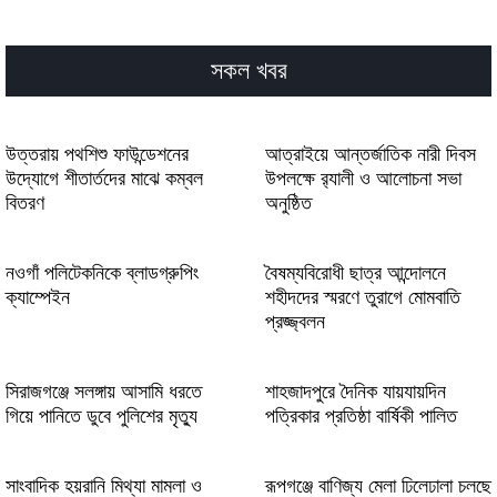
Wins for Short Sessions
22Ricky Casino Review: Quick Wins and
সকল খবর
High‑Intensity Slots for Fast‑Paced Players
Aktuelle Trends entwickeln sich mithilfe
von win beatz für ambitionierte
উত্তরায় পথশিশু ফাউন্ডেশনের
আত্রাইয়ে আন্তর্জাতিক নারী দিবস
Klanggestalter weiter
উদ্যোগে শীতার্তদের মাঝে কম্বল
উপলক্ষে র‍্যালী ও আলোচনা সভা
বিতরণ
অনুষ্ঠিত
Faran med hastigheten och play chicken
road skapar adrenalin för våghalsiga förare
i trafiken
নওগাঁ পলিটেকনিকে ব্লাডগ্রুপিং
বৈষম্যবিরোধী ছাত্র আন্দোলনে
ক্যাম্পেইন
শহীদদের স্মরণে তুরাগে মোমবাতি
প্রজ্জ্বলন
সিরাজগঞ্জে সলঙ্গায় আসামি ধরতে
শাহজাদপুরে দৈনিক যায়যায়দিন
গিয়ে পানিতে ডুবে পুলিশের মৃত্যু
পত্রিকার প্রতিষ্ঠা বার্ষিকী পালিত
সাংবাদিক হয়রানি মিথ্যা মামলা ও
রূপগঞ্জে বাণিজ্য মেলা ঢিলেঢালা চলছে