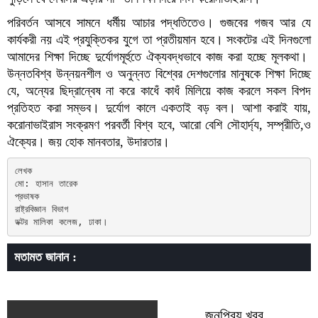
পরিবর্তন আসবে সামনে ধর্মীয় আচার পদ্ধতিতেও। গুজবের গজব আর যে
কার্যকরী নয় এই প্রযুক্তিকর যুগে তা প্রতীয়মান হবে। সংকটের এই দিনগুলো
আমাদের শিক্ষা দিচ্ছে দুর্যোগমূর্হুতে ঐক্যবদ্ধভাবে কাজ করা হচ্ছে মূলকথা।
উন্নতবিশ্ব উন্নয়নশীল ও অনুন্নত বিশ্বের দেশগুলোর মানুষকে শিক্ষা দিচ্ছে
যে, অন্যের ছিদ্রান্বেষ না করে কাধেঁ কাধঁ মিলিয়ে কাজ করলে সকল বিপদ
প্রতিহত করা সম্ভব। দুর্যোগ কালে একতাই বড় বল। আশা করাই যায়,
করোনাভাইরাস সংক্রমণ পরবর্তী বিশ্ব হবে, আরো বেশি সৌহার্দ্য, সম্প্রীতি,ও
ঐক্যের। জয় হোক মানবতার, উদারতার।
লেখক 

মো: হাসান তারেক

প্রভাষক

রাষ্ট্রবিজ্ঞান বিভাগ

ডক্টর মালিকা কলেজ, ঢাকা।
মতামত জানান :
জনপ্রিয় খবর