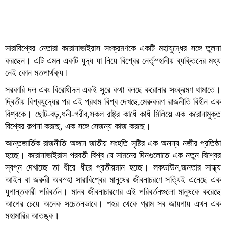
সারাবিশ্বের নেতারা করোনাভাইরাস সংক্রমণকে একটি মহাযুদ্ধের সঙ্গে তুলনা
করছেন। এটি এমন একটি যুদ্ধ যা নিয়ে বিশ্বের নের্তৃস্হানীয় ব্যক্তিদের মধ্য
নেই কোন মতপার্থক্য।
সরকারি দল এবং বিরোধীদল একই সুরে কথা বলছে করোনার সংক্রমণ থামাতে।
দ্বিতীয় বিশ্বযুদ্ধের পর এই প্রথম বিশ্ব দেখছে,মেরুকরণ রাজনীতি বিহীন এক
বিশ্বকে। ছোট-বড়,ধনী-গরীব,সকল রাষ্ট্র কাধেঁ কাধঁ মিলিয়ে এক করোনামুক্ত
বিশ্বের কল্পনা করছে, এক সঙ্গে সেজন্য কাজ করছে।
আন্তজার্তিক রাজনীতি অঙ্গনে জাতীয় সংহতি সৃষ্টির এক অনন্য নজীর প্রতিষ্ঠা
হচ্ছে। করোনাভাইরাস পরবর্তী বিশ্ব যে সামনের দিনগুলোতে এক নতুন বিশ্বের
স্বপ্ন দেখাচ্ছে তা ধীরে ধীরে প্রতীয়মান হচ্ছে। লকডাউন,জনতার সান্ধ্য
আইন বা জরুরী অবস্হা সারাবিশ্বের মানুষের জীবনাচরণে সত্যিই এনেছে এক
যুগান্তকারী পরিবর্তন। মানব জীবনাচারণের এই পরিবর্তনগুলো মানুষকে করেছে
আগের চেয়ে অনেক সচেতনভাবে। শহর থেকে গ্রাম সব জায়গায় এখন এক
মহামারির আতঙ্ক।