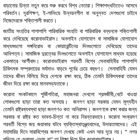
বাড়ানোর চিন্তা নতুন করে শুরু করবে বিশ্ব নেতারা। শিক্ষাপদ্ধতিতেও আসবে
পরিবর্তন। দূরশিক্ষণ, ই-লানিংয়ে উন্নয়নশীল বা অনুন্নত দেশগুলো চাইবে
নিজেদেরকে শক্তিশালী করতে।
জাতীয় সংহতির পাশাপাশি পারিবারিক সংহতি বা পারিবারিক বন্ধনকে শক্তিশালী
করে দেখিয়েছে করোনাভাইরাস। অনলাইন যোগাযোগ বা সামাজিক যোগাযোগ
মাধ্যমগুলো সঙ্গনিরোধ বা কোয়ারেন্টিনের দিনগুলোতে দেখিয়েছে তাদের
আধিপত্য। সামাজিক দুরত্বের দিনগুলোতে অনলাইন যোগাযোগ মাধ্যম হয়েছে
একমাত্র আর্শীবাদ। করোনাভাইরাস পরবর্তী বিশ্বে সেনাবাহিনীর পাশাপাশি
চিকিৎসক সম্প্রদায়ের মর্যাদাও বাড়বে পূর্বের চেয়ে বহুগুণ। সেনাবাহিনী যেমন
তাদের জীবন বিলিয়ে দিয়ে দেশকে রক্ষা করে, ঠিক তেমনি চিকিৎসকরা তাদের
জীবন দিয়ে রক্ষা করে মানবসভ্যতাকে।
করোনা সংকটকালে পুজিঁপতিরা, মহাজনরা দেখলো শ্রমজীবী,খেটে খাওয়া
লোকগুলো ছাড়া তারা কত অসহায়। জনগণ ছাড়া সরকার যেমন মূল্যহীন
তেমনি রাষ্ট্রব্যবস্থা ছাড়া জনগণও কত অনিরাপদ। জনগণকে রক্ষা করার জন্য
সরকার বা রাষ্ট্র কত ভাবনা-চিন্তা না করে নিরন্তরভাবে। করোনা সংক্রমণ
পরবর্তী বিশ্বে জয় জয়াকার ঘটবে ব্যক্তিস্বাতন্ত্র্যবাদের, উদারতাবাদের। এই
মহামারির দিনে সারাবিশ্বের জনগণ দেখছে কেউ এখন আর দূরে নয়। ” নগর
পুড়িলে যে দেবালয় এড়ায় না” তা শিক্ষা দিয়ে দিল করোনাভাইরাস।