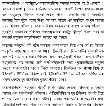
সমাজতান্ত্রিক, গণতান্ত্রিক,একনায়কতান্ত্রিক সরকার সকলের কণ্ঠে একবাণী ”
করোনা ঠেকাও”। সামনের দিনগুলোতে করোনা পরবর্তী বিশ্বে বাজারব্যবস্থায়
এক অভূতপূর্ব পরিবর্তন আমরা দেখতে পাবো। করোনার কারণে, অনলাইন
বাজারের দিকে ঝুঁকে পড়েছ বিশ্ব এবং হয়ে উঠেছে এক জনপ্রিয় মাধ্যম আগের
চেয়ে দ্বিগুণ গতিতে। করোনাভাইরাস সংক্রমণের কারণে জলবায়ু পরিবর্তন,
প্রকৃতির নেতিবাচক পরিবর্তন মানবসভ্যতাকে কতটুকু ঝুঁকিপূর্ণ করতে পারে তা
সম্পর্কে মানুষকে বাস্তবিকভাবে ভাবাতে শুরু করেছে।
করোনার সংক্রমণ ধনী-গরীব সকলকে একই লাইনে নিয়ে এসে দেখিয়ে দিয়েছে
প্রকৃতির কাছে মানুষ কত অসহায়। চিরবৈরী দেশ চীন- মার্কিন যুক্তরাষ্ট্রকে
এক লাইনে এনে করোনা দেখিয়েছে বিভেদ নয়,ঐক্যই শক্তি। করোনাভাইরাস
সংক্রমণের পরে নরেন্দ্র মোদী সার্ক শক্তিশালী করার প্রয়োজনীয়তা অনুভব
করলো, সার্ক তহবিল গঠণের চিন্তা আসলো। ব্রিটেনের চলে যাওয়া নিয়ে যে
ইউরোপীয় ইউনিয়ন চিন্তিত সেই ইউরোপীয় ইউনিয়ন এই চরম দুর্দিনে এক
থাকার গুরুত্ব খুব ভালোভাবে বুঝতে পারছে এখন।
করোনাভাইরাস সংক্রমণ পরবর্তী বিশ্বে আমরা দেখবো, চিকিৎসা ও বিজ্ঞানে
আসবে এক যুগান্তকারী পরিবর্তন। টেলিমেডিসিন বা দূর চিকিৎসা পদ্ধতি নিয়ে
গুণগত চিন্তা ভাবনার বিকাশ ঘটবে। এরকম প্যানডামিক বা মহামারির সময়
টেলিমেডিসিনই হতে পারে যথাযোগ্য সমাধান। বিজ্ঞান ও চিকিৎসায় বিনিয়োগ