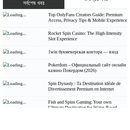
সর্বশেষ খবর
Top OnlyFans Creators Guide: Premium
Access, Privacy Tips & Mobile Experience
Rocket Spin Casino: The High‑Intensity
Slot Experience
1win букмекерская контора — вход
Pokerdom – Официальный сайт онлайн
казино Покердом (2026)
Spin Dynasty : Ta Destination idéale de
Divertissement Premium en Internet
Fish and Spins Gaming: Your own
Ultimate Destination for Water-Based
Gaming Excellence
Pistolo Casino: Quick‑Play Slots & Instant