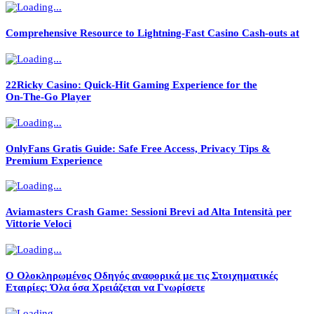
Comprehensive Resource to Lightning-Fast Casino Cash-outs at
22Ricky Casino: Quick‑Hit Gaming Experience for the
On‑The‑Go Player
OnlyFans Gratis Guide: Safe Free Access, Privacy Tips &
Premium Experience
Aviamasters Crash Game: Sessioni Brevi ad Alta Intensità per
Vittorie Veloci
Ο Ολοκληρωμένος Οδηγός αναφορικά με τις Στοιχηματικές
Εταιρίες: Όλα όσα Χρειάζεται να Γνωρίσετε