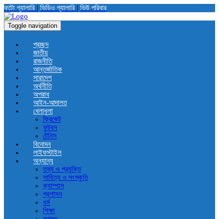
ফটো গ্যালারি
|
ভিডিও গ্যালারি
|
ভিউ পরিবার
Toggle navigation
প্রচ্ছদ
জাতীয়
রাজনীতি
আন্তর্জাতিক
সারাদেশ
অর্থনীতি
অপরাধ
আইন-আদালত
খেলাধুলা
ক্রিকেট
ফুটবল
টেনিস
বিনোদন
লাইফস্টাইল
অন্যান্য
তথ্য ও প্রযুক্তি
সাহিত্য ও সংস্কৃতি
ক্যাম্পাস
প্রশাসন
ধর্ম
শিক্ষা