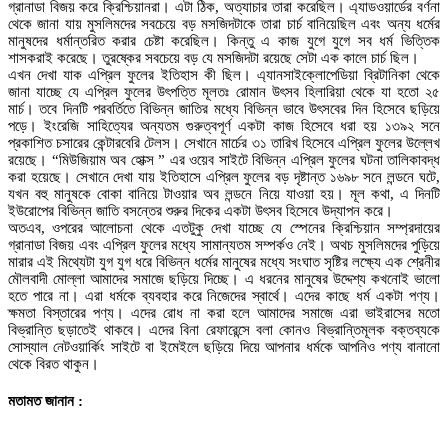
গ্রানাডা বিজয় করে ক্রিশ্চিয়ানরা। এটা ঠিক, অত্যাচার তারা করেছিল। এ্যাডওয়ার্ডের বর্ণনা
থেকে জানা যায় মুসলিমদের সবচেয়ে বড় মসজিদটাকে তারা চার্চ বানিয়েছিল এবং অন্য ধর্মের
মানুষদের ধর্মান্তরিত করার চেষ্টা করেছিল। কিন্তু এ কাজ যুগে যুগে সব ধর্ম ভিত্তিক
শাসকরাই করেছে। তুরষ্কের সবচেয়ে বড় যে মসজিদটা রয়েছে সেটা এক কালে চার্চ ছিল।
এখন দেখা যাক এপ্রিল ফুলের ইতিহাস কী ছিল। এ্যানসাইক্লোপেডিয়া ব্রিটানিকা থেকে
জানা যাচ্ছে যে এপ্রিল ফুলের উৎপত্তি মূলতঃ রোমান উৎসব হিলারিয়া থেকে যা হতো ২৫
মার্চ। তবে দিনটি পরবর্তিতে বিভিন্ন জাতির মধ্যে বিভিন্ন ভাবে উৎসবের দিন হিসেবে ছড়িয়ে
পড়ে। ইংরেজি সাহিত্যের অন্যতম গুরুত্বপূর্ণ একটা কাজ হিসেবে ধরা হয় ১৩৯২ সনে
প্রকাশিত চসারের কেন্টারবেরি টেলস। সেখানে মার্চের ৩১ তারিখ হিসেবে এপ্রিল ফুলের উল্লেখ
রয়েছে। “মিউজিয়াম অব হোক্স ” এর ওয়েব সাইটে বিভিন্ন এপ্রিল ফুলের ঘটনা তালিকাবদ্ধ
করা হয়েছে। সেখানে দেখা যায় ইতিহাসে এপ্রিল ফুলের বড় দৃষ্টান্ত ১৬৯৮ সনে লন্ডনে ঘটে,
যখন বহু মানুষকে বোকা বানিয়ে টাওয়ার অব লন্ডনে নিয়ে যাওয়া হয়। মূল কথা, এ দিনটি
ইউরোপের বিভিন্ন জাতি বসন্তের শুরুর দিকের একটা উৎসব হিসেবে উদ্যাপন করে।
অতএব, ওপরের আলোচনা থেকে এতটুকু দেখা যাচ্ছে যে স্পেনের ক্রিশ্চিয়ান সম্প্রদায়ের
গ্রানাডা বিজয় এবং এপ্রিল ফুলের মধ্যে সামান্যতম সম্পর্কও নেই। অথচ মুসলিমদের পুড়িয়ে
মারার এই মিথ্যেটা যুগ যুগ ধরে বিভিন্ন ধর্মের মানুষের মধ্যে সংঘাত সৃষ্টির লক্ষ্যে এক শ্রেনীর
মৌলবাদী মোল্লা আমাদের সমাজে ছড়িয়ে দিচ্ছে। এ ধরনের মানুষের উদ্দেশ্য কখনোই ভালো
হতে পারে না। এরা ধর্মকে ব্যবহার করে নিজেদের স্বার্থে। এদের কাছে ধর্ম একটা পণ্য।
ক্ষমতা বিস্তারের পণ্য। এদের রোধ না করা হলে আমাদের সমাজে এরা ভাইরাসের মতো
বিভ্রান্তি ছড়াতেই থাকবে। এদের বিনা রেফারেন্সে বলা কোনও বিভ্রান্তিমূলক বক্তব্যকে
সোস্যাল নেটওয়ার্কিং সাইটে বা ইমেইলে ছড়িয়ে দিয়ে আপনার ধর্মকে আপনিও পণ্য বানানো
থেকে বিরত থাকুন।
মতামত জানান :