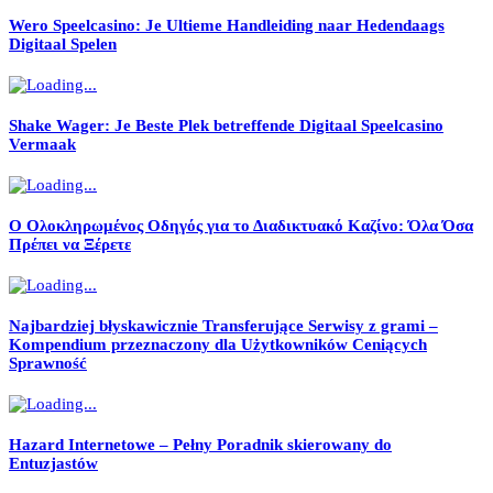
Wero Speelcasino: Je Ultieme Handleiding naar Hedendaags
Digitaal Spelen
Shake Wager: Je Beste Plek betreffende Digitaal Speelcasino
Vermaak
Ο Ολοκληρωμένος Οδηγός για το Διαδικτυακό Καζίνο: Όλα Όσα
Πρέπει να Ξέρετε
Najbardziej błyskawicznie Transferujące Serwisy z grami –
Kompendium przeznaczony dla Użytkowników Ceniących
Sprawność
Hazard Internetowe – Pełny Poradnik skierowany do
Entuzjastów