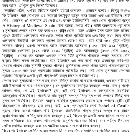
বানানোর এই দিনটি ছিল এপ্রিলের এক তারিখ। সেই থেকে ক্রিশ্চিয়ানরা এই দিনটি উদযাপন
করে আসে ‘এপ্রিল ফুল দিবস’ হিসেবে।
সম্মানিত পাঠক, ওপরের ইতিহাস আপনি হয়তো শুনেছেন। শুনেছেন বহুবার। কিন্তু কখনও
কি ইতিহাস ঘেঁটে দেখেছেন এর সত্যতা কতটুকু? আসুন আজ আমরা এক এর ইতিহাস ঘেঁটে
দেখি। জোসেফ ও’ কালাহান এর লেখা এবং কর্নেল ইউনিভার্সিটি প্রেস থেকে প্রকাশিত গ্রন্থ
A History of Medieval Spain থেকে আমরা দেখতে পাই ( বইটা অনলাইনে পড়া যাবে
) মুসলিমরা স্পেনে শাসন শুরু করে ৭১১ খৃষ্টাব্দ থেকে। আল ওয়ালিদ ইবন আবদ আল মালিক
প্রথম উমাইয়া খেলাফতের পক্ষ থেকে স্পেনে শাসন প্রতিষ্ঠা করে এবং কিছু অংশ নিয়ে গঠিত
এলাকাকে উমাইয়া খেলাফতের প্রদেশ হিসেবে ঘোষণা করে। তবে তারা ৭৫০ খৃষ্টাব্দ পর্যন্ত
ক্ষমতায় থাকে। এরপর ক্ষমতায় আসে করডোবার আমিরাত (৭৫০ থেকে ৯২৯ খ্রিষ্টাব্দ),
করডোবার খেলাফত (৯২৯ থেকে ১০৩১ খ্রিষ্টাব্দ) এবং আলমনজুর (৯৩৮ থেকে ১০০২
খ্রিষ্টাব্দ)। শেষের জন আসলে একজন শাসক যিনি মুসলিম শাসনকে স্পেনে সবচেয়ে বেশি
ছড়িয়ে দিতে সক্ষম হয়েছিলেন। তবে ইতিহাসে এর পরে দুশো বছর একচ্ছত্র আধিপত্য
দেখাতে পারেনি কোন সুনির্দিষ্ট মুসলিম শাসক। মুসলিমদের স্পেন শাসন আবার পাকাপোক্ত হয়
মূলতঃ ১২৩৮ সনে যখন গ্রানাডার আমিরাত প্রতিষ্ঠিত হয়। সেই থেকে মুসলিমরা স্পেনের
গ্রানাডা ভিত্তিক একটা খুবই শক্তিশালী রাজ্য হিসেবে পরিচিতি পায়।
স্পেনে যখন মুসলিমরা শাসন করছে তখন বিভিন্ন রাজারা যা করতে পারেননি, একজন নারী হয়ে
রানী ইসাবেলা তা করে দেখিয়েছিলেন। সে মুসলিমদের বিতাড়িত করেছিল স্পেন থেকে। প্রশ্ন
জাগতে পারে, কে এই ইসাবেলা? হ্যা, এই সেই ইসাবেলা যে কলম্বাসকে আমেরিকা
আবিষ্কারে পাঠিয়েছিল। পরবর্তীতে তাঁর দূরদৃষ্টি সম্পন্ন সিদ্ধান্ত গুলো স্পেনের ইতিহাসকে
নূতন রূপ দিয়েছিল। ইসাবেলা অনুভব করেছিল মুসলিমদের হারাতে হলে স্পেনের ছোট ছোট
রাজ্যগুলোকে ঐক্যবদ্ধ হতে হবে। আই. এল. প্লাঙ্কেটের লেখা Isabel of Castile
গ্রন্থ থেকে আমরা জানতে পারি ইসাবেলা রাজনৈতিক শক্তি বৃদ্ধির লক্ষ্যে তার কজিন
এ্যারাগনের রাজা ফার্ডিনান্ডকে বিয়ে করেছিল। এই বিয়েও খুব একটা সহজ ছিলনা কেননা সে
সময় কাজিনকে বিয়ে করতে খোদ পোপের অনুমতি প্রয়োজন ছিল। শেষ পর্যন্ত ইসাবেলা
সেটাও জোগাড় করেছিল এবং ১৯ অক্টোবর ১৪৬৯ সনে তারা বিয়ে করেন।
বিয়ের পর ইসাবেলা-ফার্ডিনান্ড এর প্রধান মিশন হয়ে দাঁড়ায় মুসলিমদের পরাজিত করা। ১৪৮২