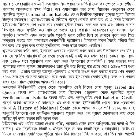
সনের ১ ফেব্রুয়ারি রাজা-রানী ভ্যালাডোলিড প্রদেশের মেডিনা ডেল ক্যাম্পোতে এসে পৌঁছান
গ্রানাডা আক্রমনের লক্ষ্য নিয়ে। জন এ্যাডওয়ার্ড তার লেখা পিয়ারসন এডুকেশন থেকে
প্রকশিত গ্রন্থ Ferdinand and Isabella-তে এ দিনটিকে গ্রানাডা যুদ্ধের সূচনা হিসেবে
উল্লেখ করেছেন। এ্যাডওয়ার্ডের ঐ ইতিহাস গ্রন্থ থেকেই জানা যায় যে এ সময় ইসাবেলা
ইউরোপের বিভিন্ন দেশ থেকে তার সেনাবাহিনীতে সৈন্য নিতে শুরু করে এবং তাদের কামান
বিভাগকে আরো সুগঠিত করে সাজাতে তৎপর হয়। গ্রানাডা আক্রমনের মূল সমস্যা ছিল
প্রকৃতি। অঞ্চলটা এমন ভাবে দুর্গম প্রকৃতি দ্বারা বেষ্টিত ছিল যে সেখানে নূতন করে গিয়ে
আক্রমন করতে হলে অসাধারণ সেনাবাহিনী প্রয়োজন। ইসাবেলা দারুণ ধৈর্যের পরিচয় দিয়ে
দশ বছর ধরে যুদ্ধ করে তবেই মুসলিমদের স্পেন ছাড়া করতে পেরেছিল।
এ্যাডওয়ার্ডের বর্ণনা মতে, ইসাবেলা একবারে গ্রানাডা দখল করার মত উচ্চাভিলাস দেখায়নি।
বরং সে মুসলিম সাম্রাজ্যটাকে ভেঙ্গে ভেঙ্গে একটু একটু করে দখল করে। ১৪৮৫ সনে রন্ডো
এবং ১৪৮৬ সনে গ্রানাডার লজা দখল করে ইসাবেলার সেনাবাহিনী। লজা দখলের সময়
গ্রানাডার শাসক দ্বাদশ মোহাম্মদকেও তারা বন্দি করে কিন্তু পরে ছেড়ে দেয়। ১৪৮৯ সনে দখল
করে বাজা। এভাবে আস্তে আস্তে গ্রানাডার একেকটা অঞ্চল দখল করতে করতে শেষ পর্যন্ত
১৪৯১ সনে মূল গ্রানাডা আক্রমণ করে ঘেরাও করে ইসাবেলার সেনাবাহিনী। ফলে শেষ পর্যন্ত
বাধ্য হয়ে দ্বাদশ মোহাম্মদ আত্মসমর্পণ করে।
অক্সফোর্ড ইউনিভার্সিটি প্রেস থেকে প্রকাশিত পেগি লিসের লেখা গ্রন্থ Isabel the
Queen অথবা জন এ্যাডওয়ার্ডের লেখা পিয়ারসন এডুকেশন থেকে প্রকশিত গ্রন্থ
Ferdinand and Isabella অথবা আই. এল. প্লাঙ্কেটের লেখা Isabel of Castile
গ্রন্থ অথবা জোসেফ ও’ কালাহান এর লেখা কর্নেল ইউনিভার্সিটি প্রেস থেকে প্রকাশিত
গ্রন্থ A History of Medieval Spain থেকে আমরা জানতে পারি ১৪৯২ সনের ২
জানুয়ারি ইসাবেলা এবং ফার্ডিনান্ড গ্রানাডায় প্রবেশ করে এবং দ্বাদশ মোহাম্মদের কাছ থেকে
শান্তি পূর্ণ ভাবে নগরের চাবি গ্রহণ করে।
ইতিহাসের এই পর্যায়ে আমরা দেখতে পাচ্ছি, প্রথমতঃ কোন রকম অগ্নিকাণ্ডের ঘটনা ঐ দিন
ঘটেনি। এবং দ্বিতীয়তঃ দিনটি ১ এপ্রিল ছিল না বরং দিনটি ছিল ২ জানুয়ারি। অর্থাৎ যে
দিনকে মোল্লারা মুসলিমদের পুড়িয়ে মারার দিন হিসেবে চিহ্নিত করে, তার তিন মাস আগেই