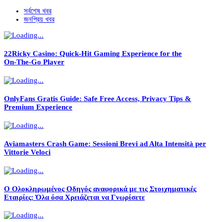
সর্বশেষ খবর
জনপ্রিয় খবর
22Ricky Casino: Quick‑Hit Gaming Experience for the
On‑The‑Go Player
OnlyFans Gratis Guide: Safe Free Access, Privacy Tips &
Premium Experience
Aviamasters Crash Game: Sessioni Brevi ad Alta Intensità per
Vittorie Veloci
Ο Ολοκληρωμένος Οδηγός αναφορικά με τις Στοιχηματικές
Εταιρίες: Όλα όσα Χρειάζεται να Γνωρίσετε