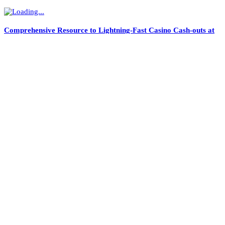
Comprehensive Resource to Lightning-Fast Casino Cash-outs at
সকল খবর
উত্তরায় পথশিশু ফাউন্ডেশনের উদ্যোগে শীতার্তদের মাঝে কম্বল বিতরণ
আত্রাইয়ে আন্তর্জাতিক নারী দিবস উপলক্ষে র‍্যালী ও আলোচনা সভা অনুষ্ঠিত
নওগাঁ পলিটেকনিকে ব্লাডগ্রুপিং ক্যাম্পেইন
বৈষম্যবিরোধী ছাত্র আন্দোলনে শহীদদের স্মরণে তুরাগে মোমবাতি প্রজ্জ্বলন
সিরাজগঞ্জে সলঙ্গায় আসামি ধরতে গিয়ে পানিতে ডুবে পুলিশের মৃত্যু
শাহজাদপুরে দৈনিক যায়যায়দিন পত্রিকার প্রতিষ্ঠা বার্ষিকী পালিত
সাংবাদিক হয়রানি মিথ্যা মামলা ও নির্যাতনের প্রতিবাদে উত্তরায় মানববন্ধন