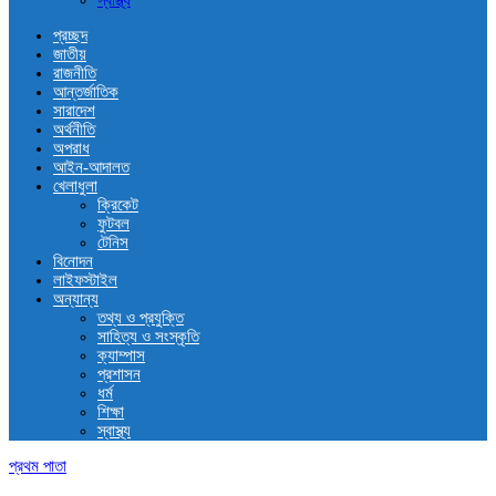
স্বাস্থ্য
প্রচ্ছদ
জাতীয়
রাজনীতি
আন্তর্জাতিক
সারাদেশ
অর্থনীতি
অপরাধ
আইন-আদালত
খেলাধুলা
ক্রিকেট
ফুটবল
টেনিস
বিনোদন
লাইফস্টাইল
অন্যান্য
তথ্য ও প্রযুক্তি
সাহিত্য ও সংস্কৃতি
ক্যাম্পাস
প্রশাসন
ধর্ম
শিক্ষা
স্বাস্থ্য
প্রথম পাতা