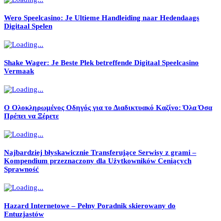
Wero Speelcasino: Je Ultieme Handleiding naar Hedendaags
Digitaal Spelen
Shake Wager: Je Beste Plek betreffende Digitaal Speelcasino
Vermaak
Ο Ολοκληρωμένος Οδηγός για το Διαδικτυακό Καζίνο: Όλα Όσα
Πρέπει να Ξέρετε
Najbardziej błyskawicznie Transferujące Serwisy z grami –
Kompendium przeznaczony dla Użytkowników Ceniących
Sprawność
Hazard Internetowe – Pełny Poradnik skierowany do
Entuzjastów