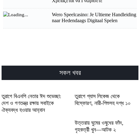
Χρειάζεται να Γνωρίσετε
Wero Speelcasino: Je Ultieme Handleiding
naar Hedendaags Digitaal Spelen
Shake Wager: Je Beste Plek betreffende
Digitaal Speelcasino Vermaak
Ο Ολοκληρωμένος Οδηγός για το
Διαδικτυακό Καζίνο: Όλα Όσα Πρέπει να
Ξέρετε
সকল খবর
Najbardziej błyskawicznie Transferujące
Serwisy z grami – Kompendium
przeznaczony dla Użytkowników
তুরাগে বিএনপি নেতার ঈদ শুভেচ্ছা:
তুরাগে গ্যাস লিকেজ থেকে
Ceniących Sprawność
দেশ ও গণতন্ত্র রক্ষায় সবাইকে
বিস্ফোরণ, নারী-শিশুসহ দগ্ধ ১০
ঐক্যবদ্ধ হওয়ার আহ্বান
Hazard Internetowe – Pełny Poradnik
skierowany do Entuzjastów
উত্তরায় ঘুমের ওষুধের ফাঁদ,
গৃহকর্ত্রী খুন—আটক ২
Comprehensive Resource to Lightning-
Fast Casino Cash-outs at