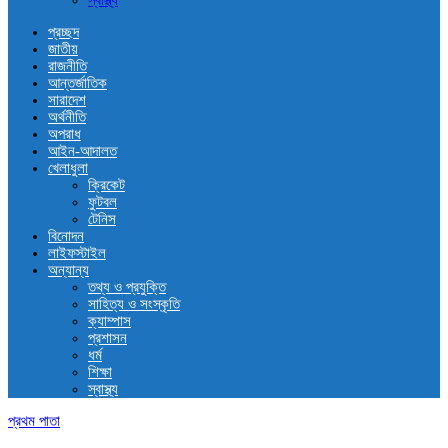
স্বাস্থ্য
প্রচ্ছদ
জাতীয়
রাজনীতি
আন্তর্জাতিক
সারাদেশ
অর্থনীতি
অপরাধ
আইন-আদালত
খেলাধুলা
ক্রিকেট
ফুটবল
টেনিস
বিনোদন
লাইফস্টাইল
অন্যান্য
তথ্য ও প্রযুক্তি
সাহিত্য ও সংস্কৃতি
ক্যাম্পাস
প্রশাসন
ধর্ম
শিক্ষা
স্বাস্থ্য
প্রথম পাতা