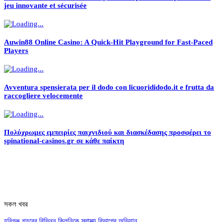
jeu innovante et sécurisée
Auwin88 Online Casino: A Quick‑Hit Playground for Fast‑Paced
Players
Avventura spensierata per il dodo con licuorididodo.it e frutta da
raccogliere velocemente
Πολύχρωμες εμπειρίες παιχνιδιού και διασκέδασης προσφέρει το
spinational-casinos.gr σε κάθε παίκτη
সকল খবর
হবিগঞ্জ শহরের বিভিন্ন ক্লিনিকে স্বাস্থ্য বিভাগের অভিযান