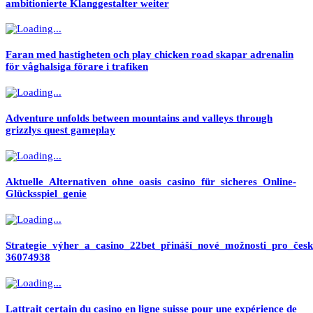
ambitionierte Klanggestalter weiter
Faran med hastigheten och play chicken road skapar adrenalin
för våghalsiga förare i trafiken
Adventure unfolds between mountains and valleys through
grizzlys quest gameplay
Aktuelle_Alternativen_ohne_oasis_casino_für_sicheres_Online-
Glücksspiel_genie
Strategie_výher_a_casino_22bet_přináší_nové_možnosti_pro_česk
36074938
Lattrait certain du casino en ligne suisse pour une expérience de