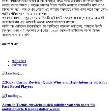
পিকিং বিশ্ববিদ্যালয়ের গবেষকরা দাবি করেছেন, বাদুড় থেকে ভাইরাসটি মানবদেহে প্রবেশ
করেছে সাপের মাধ্যমে। উহানের হুয়ানান সিফুড মার্কেটে অন্যান্য বণ্যপ্রাণীর সঙ্গে সাপও
বিক্রি করা হয়। আর সেখান থেকেই এই ভাইরাস মানবদেহে ছড়িয়ে পড়ার আগে অন্য কোনও
প্রাণীর শরীরে প্রবেশ করে থাকতে পারে।
গবেষকরা বলছেন, নতুন ২০১৯-এনসিওভি ভাইরাসটি বাদুড়কে আক্রান্ত করে এমন একটি
করোনাভাইরাস এবং আরেকটি অজানা করোনাভাইরাসের সমন্বয়।
জার্নাল অব মেডিকেল ভিরোলজিতে এক আর্টিকেলে গবেষকরা জানিয়েছে, আমাদের বিবর্তন
বিশ্লেষণ থেকে এই প্রথমবার দেখা গেছে, ২০১৯-এনসিওভি ভাইরাসের আধার হিসেবে
সম্ভবত কাজ করে সাপ।
মতামত জানান :
সর্বশেষ খবর
জনপ্রিয় খবর
22Ricky Casino Review: Quick Wins and High‑Intensity Slots for
Fast‑Paced Players
Aktuelle Trends entwickeln sich mithilfe von win beatz für
ambitionierte Klanggestalter weiter