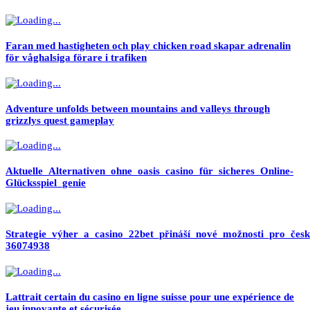
Faran med hastigheten och play chicken road skapar adrenalin
för våghalsiga förare i trafiken
Adventure unfolds between mountains and valleys through
grizzlys quest gameplay
Aktuelle_Alternativen_ohne_oasis_casino_für_sicheres_Online-
Glücksspiel_genie
Strategie_výher_a_casino_22bet_přináší_nové_možnosti_pro_česk
36074938
Lattrait certain du casino en ligne suisse pour une expérience de
jeu innovante et sécurisée