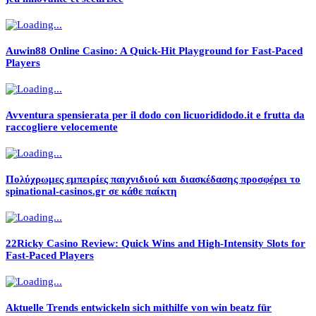
Auwin88 Online Casino: A Quick‑Hit Playground for Fast‑Paced
Players
Avventura spensierata per il dodo con licuorididodo.it e frutta da
raccogliere velocemente
Πολύχρωμες εμπειρίες παιχνιδιού και διασκέδασης προσφέρει το
spinational-casinos.gr σε κάθε παίκτη
22Ricky Casino Review: Quick Wins and High‑Intensity Slots for
Fast‑Paced Players
Aktuelle Trends entwickeln sich mithilfe von win beatz für