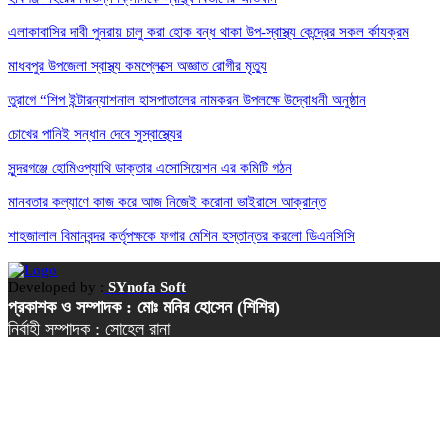
এলাকাবাসির দাবী পুনরায় চালু করা হোক বন্ধ থাকা উপ-স্বাস্থ্য কেন্দ্রের সকল র্কাযক্রম
মাধবপুর উপজেলা স্বাস্থ্য কমপ্লেক্সে অজ্ঞাত রোগীর মৃত্যু
তুরাগে “শিপ ইন্টারন্যাশনাল হাসপাতালের নামকরন উপলক্ষে উদ্বোধনী অনুষ্ঠান
চোখের পানিই সন্ধান দেবে সুস্বাস্থ্যের
সুন্দরগঞ্জে হোমিওপ্যাথি ডাক্তার এসোসিয়েশন এর কমিটি গঠন
মানবতার কল্যাণে কাজ করে আজ নিজেই করোনা ভাইরাসে আক্রান্ত
শাহজালাল বিমানবন্দর কর্তৃপক্ষকে ফগার মেশিন হস্তান্তর করলো ডিএনসিসি
Developed by :
SYnofa Soft
প্রকাশক ও সম্পাদক : মোঃ মনির হোসেন (শিশির)
নির্বাহী সম্পাদক : সোহেল রানা
সিনিয়র সহকারী সম্পাদক : বীর মুক্তিযোদ্ধা ওয়াজউদ্দিন মিয়া
বার্তা সম্পাদক : মোঃ কামরুল হাসান (রনি)
ব্যবস্থাপনা সম্পাদক: মোঃ আশিকুর রহমান
বাণিজ্যিক কার্য্যালয় : উত্তরা, ঢাকা -১২৩০ ।