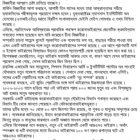
বিজ্ঞানীরা আপ্রাণ চেষ্টা চালিয়ে যাচ্ছেন।
মার্কিন বিজ্ঞানীরা আশা করছেন, আগামী তিন মাসের মধ্যে তারা আক্রান্তদের শরীরে
ভ্যাকসিনের পরীক্ষামূলক প্রয়োগে সক্ষম হবেন। যুক্তরাষ্ট্রের ন্যাশনাল ইনস্টিটিউট অব
হেলথের (এনআইএইচ) বরাতে ব্রিটিশ সংবাদমাধ্যম ডেইলি মেইল সোমবার এ তথ্য নিশ্চিত
করেছে।
এদিকে, প্রতিশেধক আবিস্কারের প্রাথমিক পদক্ষেপ করোনাভাইরাসের জেনেটিক ক্রমবিন্যাস
শনাক্তে সক্ষম হয়েছেন বলে দাবি করেছেন চীনা বিজ্ঞানীরা।
সম্প্রতি চায়না সায়েন্স বুলেটে প্রকাশিত এক গবেষণায় বলা হয়, বাদুড়ের শরীরে পাওয়া যায়
এমন একটি ভাইরাসের সঙ্গে নতুন করোনাভাইরাসের সম্পর্ক রয়েছে। এর আগে প্রাণঘাতী সার্স
ও ইবোলা ভাইরাসের বিস্তারও উড়ন্ত কোনও স্তন্যপায়ী থেকে হয়েছিল বলে মনে করা হয়।
বিশেষজ্ঞরা ভেবেছিলেন, নতুন ভাইরাস মহামারী আকার নেবে না, কারণ আগে যেসব ভাইরাসের
প্রকোপ দেখা গেছে, সেসব ভাইরাসের জিন ভিন্ন ছিল।
চায়নিজ একাডেমি অব সায়েন্সেস, পিপলস লিবারেশন আর্মি ও ইন্সটিটিউট পাস্টোর অব সাংহাই
যৌথভাবে নতুন গবেষণা পরিচালনা করেছে। সেখানে দেখা গেছে, মানবদেহে থাকা এসিই২
নামের একটি প্রোটিনের সঙ্গে এই ভাইরাসের একটি ‘দৃঢ় সম্পর্ক’ রয়েছে।
গবেষকরা বলছেন, এই বান্ডিং প্রোটিনের সঙ্গে সার্স ভাইরাসের উচ্চমাত্রা মিল হয়েছে।
২০০২-২০০৩ সালে ছড়িয়ে পড়া ওই ভাইরাসে প্রায় ৮০০ জনের মৃত্যু হয় এবং বিশ্বজুড়ে
আট হাজার মানুষ আক্রান্ত হয়।
সরকারি একটি ডাটাবেজে করোনাভাইরাসে নতুন স্ট্রেইনের বিবর্তন শনাক্ত করেছেন এবং
বিবর্তন ট্রি থেকে জানতে পেরেছেন এটা বেটাকরোনাভাইরাসভুক্ত।
তাদের দুটির মধ্যে ৭০ থেকে ৮০ ভাগ জিনগত মিল রয়েছে, যা শূকর ও মানুষের সাদৃশ্যের চেয়ে
কম। গবেষকরা জানিয়েছেন, উহান করোনাভাইরাসের প্রাকৃতিক হোস্ট বাদুড় হতে পারে।
কিন্তু বাদুড় ও মানুষের মাঝখানে একটি অজ্ঞাত মাধ্যম থেকে থাকতে পারে।
এদিকে বিশেষজ্ঞরা মনে করছেন, নতুন এই ভাইরাসটি একটি আরএনএ ভাইরাস। অর্থাৎ
স্পলপক্স বা গুটি বসন্তের মতো ডিএনএ ভাইরাসের ১০০ গুণ দ্রুত রূপান্তর ঘটে এই
আরএনএ ভাইরাসের।