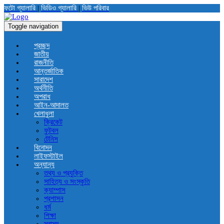
ফটো গ্যালারি
|
ভিডিও গ্যালারি
|
ভিউ পরিবার
Toggle navigation
প্রচ্ছদ
জাতীয়
রাজনীতি
আন্তর্জাতিক
সারাদেশ
অর্থনীতি
অপরাধ
আইন-আদালত
খেলাধুলা
ক্রিকেট
ফুটবল
টেনিস
বিনোদন
লাইফস্টাইল
অন্যান্য
তথ্য ও প্রযুক্তি
সাহিত্য ও সংস্কৃতি
ক্যাম্পাস
প্রশাসন
ধর্ম
শিক্ষা