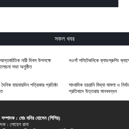
সকল খবর
ন্তর্জাতিক নারী দিবস উপলক্ষে
নওগাঁ পলিটেকনিকে ব্লাডগ্রুপিং ক্যাম
আলোচনা সভা অনুষ্ঠিত
 দৈনিক যায়যায়দিন পত্রিকার প্রতিষ্ঠা
সাংবাদিক হয়রানি মিথ্যা মামলা ও নির্য
িত
প্রতিবাদে উত্তরায় মানববন্ধন
 সম্পাদক : মোঃ মনির হোসেন (শিশির)
্পাদক : সোহেল রানা