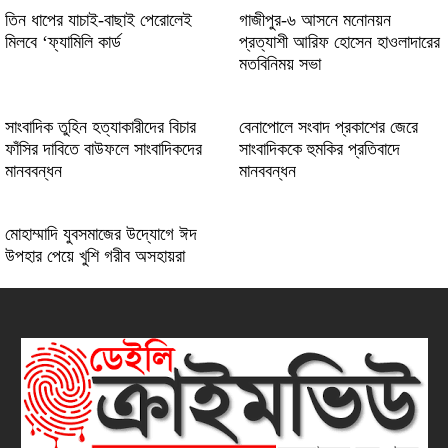
strategisk kapitalforvaltning i 2024
তিন ধাপের যাচাই-বাছাই পেরোলেই
গাজীপুর-৬ আসনে মনোনয়ন
মিলবে ‘ফ্যামিলি কার্ড
প্রত্যাশী আরিফ হোসেন হাওলাদারের
মতবিনিময় সভা
সাংবাদিক তুহিন হত্যাকারীদের বিচার
বেনাপোলে সংবাদ প্রকাশের জেরে
ফাঁসির দাবিতে বাউফলে সাংবাদিকদের
সাংবাদিককে হুমকির প্রতিবাদে
মানববন্ধন
মানববন্ধন
মোহাম্মাদি যুবসমাজের উদ্যোগে ঈদ
উপহার পেয়ে খুশি গরীব অসহায়রা