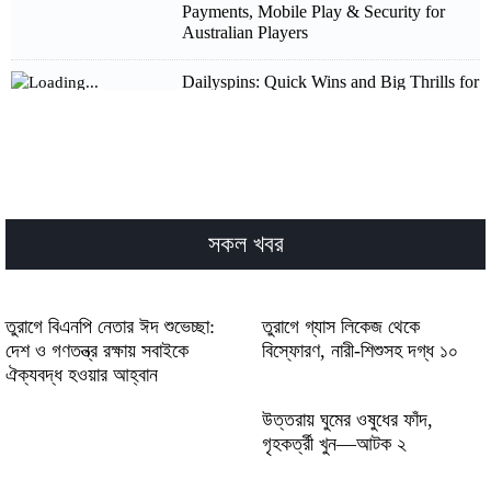
Payments, Mobile Play & Security for
Australian Players
Dailyspins: Quick Wins and Big Thrills for
Short Sessions
Nohemyoro Sex Guide: Premium
Features, Privacy, and Mobile Access
Inwestycje w przyszłość z thorfortune i
সকল খবর
budowanie trwałego majątku finansowego
Authentiques opportunités de gains avec
thor fortune casino et stratégies
তুরাগে বিএনপি নেতার ঈদ শুভেচ্ছা:
তুরাগে গ্যাস লিকেজ থেকে
performantes
দেশ ও গণতন্ত্র রক্ষায় সবাইকে
বিস্ফোরণ, নারী-শিশুসহ দগ্ধ ১০
ঐক্যবদ্ধ হওয়ার আহ্বান
Szerencsevadászat és izgalmas
nyeremények a no deposit thor fortune
উত্তরায় ঘুমের ওষুধের ফাঁদ,
világában mostantól elérhető
গৃহকর্ত্রী খুন—আটক ২
Mulighetene blomstrer med thorfortune og