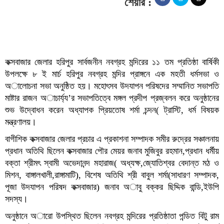
শেয়ার :
কক্সবাজার জেলার হরিপুর সার্বজনীন নবগ্রহ মন্দিরের ১১ তম প্রতিষ্ঠা বার্ষিকী
উপলক্ষে ৮ ই মার্চ হরিপুর নবগ্রহ মন্দির প্রাঙ্গনে এক মহতী ধর্মসভা ও
অালোচনা সভা অনুষ্ঠিত হয়। মহোৎসব উদযাপন পরিষদের সম্মানিত সভাপতি
মাষ্টার রাজন অাচার্য্য’র সভাপতিত্বে মঙ্গল প্রদীপ প্রজ্বলন করে অনুষ্ঠানের
শুভ উদ্বোধন করেন অধ্যাপক প্রিয়তোষ শর্মা চন্দন( ট্রাস্টি, ধর্ম বিষয়ক
মন্ত্রণালয়।
বাগীশিক কক্সবাজার জেলার প্রচার এ প্রকাশনা সম্পাদক সমীর রুদ্রের সঞ্চালনায়
প্রধান অতিথি ছিলেন কক্সবাজার পৌর মেয়র জনাব মুজিবুর রহমান,প্রধান ধর্মীয়
বক্তা শ্রীমৎ স্বামী অভেদানন্দ মহারাজ( অধ্যক্ষ,জ্যোতিশ্বর বেদান্ত মঠ ও
মিশন, বাঙ্গালখালী,রাঙ্গামাটি), বিশেষ অতিথি শ্রী বাবুল শর্মা(সাধারণ সম্পাদক,
পূজা উদযাপন পরিষদ কক্সবাজার) জনাব অাবু বক্কর ছিদ্দিক বান্ডি,ইউপি
সদস্য।
অনুষ্ঠানে অারো উপস্থিত ছিলেন নবগ্রহ মন্দিরের প্রতিষ্ঠাতা পন্ডিত বিটু রাম