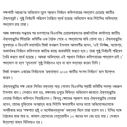
পক্ষপাতী আচরণের অভিযোগ তুলে প্রধান নির্বাচন কমিশনারের পদত্যাগ চেয়েছে জাতীয়
ঐক্যফ্রন্ট। সুষ্ঠু নির্বাচনী পরিবেশ তৈরিতে ব্যর্থ হয়েছে অভিযোগ করে সিইসির অবিলম্বে
পদত্যাগ চায় তারা।
আজ মঙ্গলবার সন্ধ্যার পর গুলশানের বিএনপির চেয়ারপারসনের রাজনৈতিক কার্যালয়ে জাতীয়
ঐক্যফ্রন্টের স্টিয়ারিং কমিটির এক বৈঠক শেষে এ পদত্যাগের দাবি তোলা হয়। ঐক্যফ্রন্টের
মুখপাত্র ও বিএনপি মহাসচিব মির্জা ফখরুল ইসলাম আলমগীর বলেন, ‘এই নির্লজ্জ, অযোগ্য,
অকার্যকর নির্বাচন কমিশনকে জাতির কাছে জবাবদিহি করতে হবে। তারা সুষ্ঠু নির্বাচনী পরিবেশ
তৈরি করতে ব্যর্থ হয়েছে। আমরা অবিলম্বে এই প্রধান নির্বাচন কমিশনারের পদত্যাগ চাই।’
পদত্যাগ না হলে ‘ন্যূনতম’ সুষ্ঠু নির্বাচনও হবে না বলে মন্তব্য করেন তিনি।
মির্জা ফখরুল এবারের নির্বাচনকে ‘রক্তাক্ত ২০১৮ জাতীয় সংসদ নির্বাচন’ বলে উল্লেখ
করেন।
ঐক্যফ্রন্টের পক্ষ থেকে লিখিত বক্তব্য পড়ে শোনান বিএনপির স্থায়ী কমিটির সদস্য নজরুল
ইসলাম খান। সেখানে বলা হয়, মঙ্গলবার দুপুরে বিভিন্ন অভিযোগ জানাতে ঐক্যফ্রন্টের
নেতারা নির্বাচন কমিশনে গিয়েছিলেন। কিন্তু ক্ষোভের প্রকাশ করে ঐক্যফ্রন্টের নেতারা
বলেন, তাদের যুক্তিকে অগ্রাহ্য করে সিইসি ক্ষমতাসীন দলের মতো অভিযোগগুলোকে
অস্বীকার করে ‘পক্ষপাত দুষ্টু ও অসৌজন্যমূলক’ বক্তব্য দিলে তারা হতাশ হন। ইসির সঙ্গে
বৈঠকের মাঝ পথে ড. কামাল হোসেনের নেতৃত্বাধীন ১০ জনের দল বের হয়ে যায়। সেখানে
উত্তপ্ত বাক্য বিনিময়ও হয়।