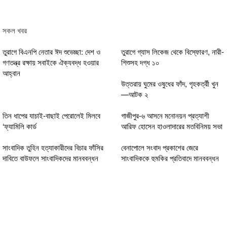
সকল খবর
তুরাগে বিএনপি নেতার ঈদ শুভেচ্ছা: দেশ ও
তুরাগে গ্যাস লিকেজ থেকে বিস্ফোরণ, নারী-
গণতন্ত্র রক্ষায় সবাইকে ঐক্যবদ্ধ হওয়ার
শিশুসহ দগ্ধ ১০
আহ্বান
উত্তরায় ঘুমের ওষুধের ফাঁদ, গৃহকর্ত্রী খুন
—আটক ২
তিন ধাপের যাচাই-বাছাই পেরোলেই মিলবে
গাজীপুর-৬ আসনে মনোনয়ন প্রত্যাশী
‘ফ্যামিলি কার্ড
আরিফ হোসেন হাওলাদারের মতবিনিময় সভা
সাংবাদিক তুহিন হত্যাকারীদের বিচার ফাঁসির
বেনাপোলে সংবাদ প্রকাশের জেরে
দাবিতে বাউফলে সাংবাদিকদের মানববন্ধন
সাংবাদিককে হুমকির প্রতিবাদে মানববন্ধন
মোহাম্মাদি যুবসমাজের উদ্যোগে ঈদ উপহার
পেয়ে খুশি গরীব অসহায়রা
প্রকাশক ও সম্পাদক : মোঃ মনির হোসেন (শিশির)