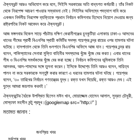
ঐক্যফ্রন্ট আরও অভিযোগ করে বলে, সিইসি সরকারের অতি বাধ্যগত কর্মচারী। তাঁর নিকট
থেকে নিরপেক্ষ আচরণ পাওয়ার সম্ভাবনা নেই। সিইসির অবিলম্বে পদত্যাগ দাবি করে
একজন নির্দলীয় নিরপেক্ষ ব্যক্তিকে প্রধান নির্বাচন কমিশনার হিসেবে নিয়োগ দেওয়ার জন্য
রাষ্ট্রপতির নিকট আবেদন করে ঐক্যফ্রন্ট।
আজ মঙ্গলবার বিকেল সাড়ে পাঁচটায় দক্ষিণ কেরানীগঞ্জের চুনকুটিয়া এলাকায় ঢাকা-৩ আসনের
ধানের শীষের প্রার্থী বিএনপির স্থায়ী কমিটির সদস্য গয়েশ্বর চন্দ্র রায়ের ওপর হামলার ঘটনা
ঘটেছে। হাসপাতাল থেকে তিনি গুলশানে বিএনপির অফিসে আজ যান। গয়েশ্বর চন্দ্র রায়
বলেন, পাকিস্তানের সেনারা মুক্তি বাহিনীর সদস্যদের খুঁজে খুঁজে বের করত। এবার ধানের
শীষ ও বিএনপির সমর্থকদের খুঁজে বের করা হচ্ছে। নির্বাচন কমিশনের ভূমিকাকে তিনি
আলবদর, আল-শামসের সঙ্গে তুলনা করেন। ইসিকে উদ্দেশ্যে তিনি আরও বলেন, দায়িত্ব
পালন না করে সরকারকে সন্তুষ্ট করার কারণে এ ধরনের হামলার ঘটনা ঘটছে। গয়েশ্বর
বলেন, ‘৩০ তারিখের নির্বাচন গণতন্ত্রের যুদ্ধ। রক্ত যখন দিয়েছি, রক্ত আরও দেব। এই
যুদ্ধে আমরা জয়লাভ করবই।’
ঐক্যফ্রন্টের বৈঠকে উপস্থিত ছিলেন মঈন খান, মোয়াজ্জেম হোসেন আলাল, সুব্রত চৌধুরী,
মোস্তফা মহসীন মন্টু প্রমুখ।[googlemap src=”http://” ]
মতামত জানান :
জনপ্রিয় খবর
সর্বশেষ খবর