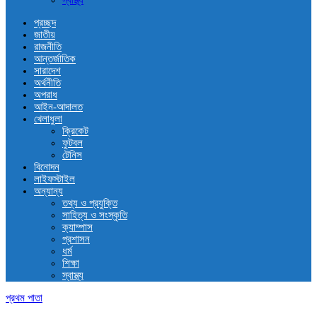
স্বাস্থ্য
প্রচ্ছদ
জাতীয়
রাজনীতি
আন্তর্জাতিক
সারাদেশ
অর্থনীতি
অপরাধ
আইন-আদালত
খেলাধুলা
ক্রিকেট
ফুটবল
টেনিস
বিনোদন
লাইফস্টাইল
অন্যান্য
তথ্য ও প্রযুক্তি
সাহিত্য ও সংস্কৃতি
ক্যাম্পাস
প্রশাসন
ধর্ম
শিক্ষা
স্বাস্থ্য
প্রথম পাতা