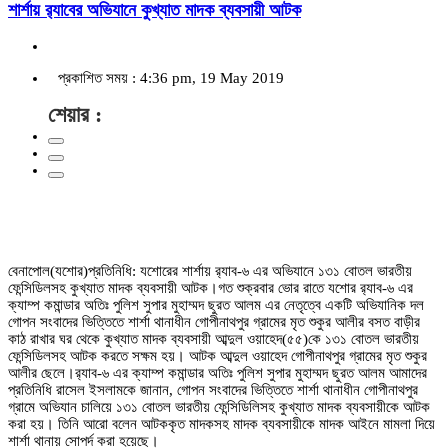
শার্শায় র‌্যাবের অভিযানে কুখ্যাত মাদক ব্যবসায়ী আটক
প্রকাশিত সময় : 4:36 pm, 19 May 2019
শেয়ার :
বেনাপোল(যশোর)প্রতিনিধি: যশোরের শার্শায় র‌্যাব-৬ এর অভিযানে ১৩১ বোতল ভারতীয়
ফেন্সিডিলসহ কুখ্যাত মাদক ব্যবসায়ী আটক।গত শুক্রবার ভোর রাতে যশোর র‌্যাব-৬ এর
ক্যাম্প কমান্ডার অতিঃ পুলিশ সুপার মুহাম্মদ ছুরত আলম এর নেতৃত্বে একটি অভিযানিক দল
গোপন সংবাদের ভিত্তিতে শার্শা থানাধীন গোপীনাথপুর গ্রামের মৃত শুকুর আলীর বসত বাড়ীর
কাঠ রাখার ঘর থেকে কুখ্যাত মাদক ব্যবসায়ী আব্দুল ওয়াহেদ(৫৫)কে ১৩১ বোতল ভারতীয়
ফেন্সিডিলসহ আটক করতে সক্ষম হয়। আটক আব্দুল ওয়াহেদ গোপীনাথপুর গ্রামের মৃত শুকুর
আলীর ছেলে।র‌্যাব-৬ এর ক্যাম্প কমান্ডার অতিঃ পুলিশ সুপার মুহাম্মদ ছুরত আলম আমাদের
প্রতিনিধি রাসেল ইসলামকে জানান, গোপন সংবাদের ভিত্তিতে শার্শা থানাধীন গোপীনাথপুর
গ্রামে অভিযান চালিয়ে ১৩১ বোতল ভারতীয় ফেন্সিডিলিসহ কুখ্যাত মাদক ব্যবসায়ীকে আটক
করা হয়। তিনি আরো বলেন আটককৃত মাদকসহ মাদক ব্যবসায়ীকে মাদক আইনে মামলা দিয়ে
শার্শা থানায় সোপর্দ করা হয়েছে।