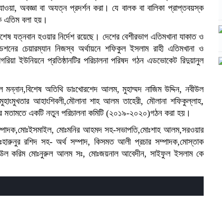
াওয়া, অবজ্ঞা বা অযত্ন প্রদর্শন করা। যে বালক বা বালিকা প্রাপ্তবয়স্ক
তাকে এতিম বলা হয়।
শেষ যত্নবান হওয়ার নির্দেশ রয়েছে। দেশের বেশীরভাগ এতিমখানা যাকাত ও
ডেশনের চেয়ারম্যান নিজস্ব অর্থায়নে শফিকুল ইসলাম রাহী এতিমখানা ও
গরিয়া ইউনিয়নে প্রতিষ্ঠানটির পরিচালনা পরিষদ গঠন এডভোকেট রিদুয়ানুল
 মন্নান,বিশেষ অতিথি ডাঃখোরশেদ আলম, মুহাম্মদ নাজিম উদ্দিন, নবীউল
ুহাংমুখতার আহাংশিবলী,মৌলানা শাহ আলম তাহেরী, মৌলানা শফিকুল্লাহ,
ের মতামতে একটি নতুন পরিচালনা কমিটি (২০১৯-২০২০)গঠন করা হয়।
 সম্পাদক,মোঃইসমাইল, মোঃমনির আহমদ সহ-সভাপতি,মোঃশাহ আলম,সরওয়ার
ঃহারুনুর রশিদ সহ- অর্থ সম্পাদ, কিসমত আলী প্রচার সম্পাদক,মোস্তাক
জাউল করিম মোঃনুরুল আলম সঃ, মোঃজয়নাল আবেদীন, সাইফুল ইসলাম কে