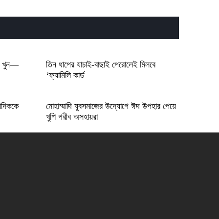
και διασκέδασης προσφέρει το
spinational-casinos.gr σε κάθε
παίκτη
Intéressant divertissement play jonny
en ligne et astuces pour des parties
réussies
রী খুন—
তিন ধাপের যাচাই-বাছাই পেরোলেই মিলবে
‘ফ্যামিলি কার্ড
াদিককে
মোহাম্মাদি যুবসমাজের উদ্যোগে ঈদ উপহার পেয়ে
খুশি গরীব অসহায়রা