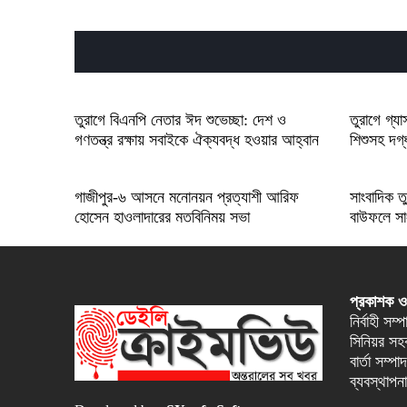
তুরাগে বিএনপি নেতার ঈদ শুভেচ্ছা: দেশ ও
তুরাগে গ্য
গণতন্ত্র রক্ষায় সবাইকে ঐক্যবদ্ধ হওয়ার আহ্বান
শিশুসহ দগ
গাজীপুর-৬ আসনে মনোনয়ন প্রত্যাশী আরিফ
সাংবাদিক তু
হোসেন হাওলাদারের মতবিনিময় সভা
বাউফলে সা
প্রকাশক ও
নির্বাহী সম
সিনিয়র সহক
বার্তা সম্
ব্যবস্থাপন