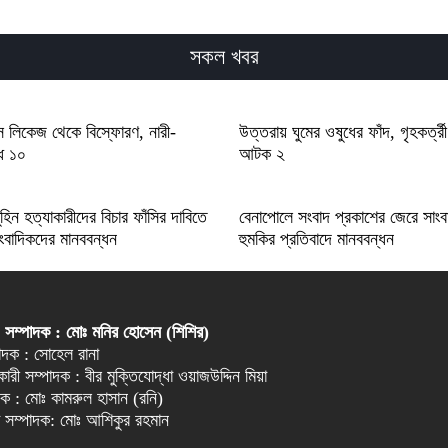
সকল খবর
াস লিকেজ থেকে বিস্ফোরণ, নারী-
উত্তরায় ঘুমের ওষুধের ফাঁদ, গৃহকর্ত্
্ধ ১০
আটক ২
হিন হত্যাকারীদের বিচার ফাঁসির দাবিতে
বেনাপোলে সংবাদ প্রকাশের জেরে সাংব
ংবাদিকদের মানববন্ধন
হুমকির প্রতিবাদে মানববন্ধন
 সম্পাদক : মোঃ মনির হোসেন (শিশির)
্পাদক : সোহেল রানা
ারী সম্পাদক : বীর মুক্তিযোদ্ধা ওয়াজউদ্দিন মিয়া
পাদক : মোঃ কামরুল হাসান (রনি)
া সম্পাদক: মোঃ আশিকুর রহমান