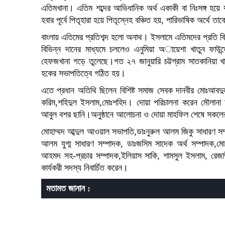
এতিমখানা। এতিম শব্দের আভিধানিক অর্থ একাকী বা নিঃসঙ্গ হয়ে য
হবার পূর্বে পিতৃহারা হয়ে পিতৃস্নেহ বঞ্চিত হয়, পারিভাষিক অর্থে 
বাংলায় এতিমের প্রতিশব্দ হলো অনাথ। ইসলামে এতিমদের প্রতি বি
বিভিন্ন দানের মাধ্যমে চললেও এনুমিয়া অায়েশা খাতুন ফাউন্
হেফজখানা গড়ে তুলেছে।গত ২৭ জানুয়ারি চট্টগ্রাম সাতকানিয়া খা
হকের সভাপতিত্বে গঠিত হয়।
এতে প্রধান অতিথি ছিলেন বিশিষ্ট সমাজ সেবক দানবীর মোঃআবদুল
করিম,শহিদুল ইসলাম,মোঃশহিদ। দোয়া পরিচালনা করেন মৌলানা ম
আবুল বশর ছানি।অনুষ্ঠানে আলোচনা ও দোয়া মাহফিল শেষে সকল
মোহাম্মদ আব্দুল আওয়াল সভাপতি,ডাঃনুরুল আলম জিকু সাধারণ
আলম যুগ্ম সাধারণ সম্পাদক, ডাঃজসিম সাদেক অর্থ সম্পাদক,মো
আহমদ সহ-প্রচার সম্পাদক,ইলিয়াস সাকি, শামসুল ইসলাম, রে
কার্যকরী সদস্য নিবার্চিত করেন।
মতামত জানান :