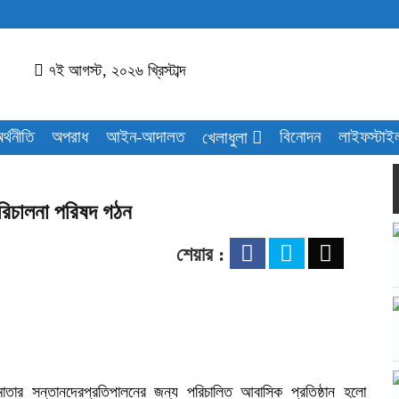
৭ই আগস্ট, ২০২৬ খ্রিস্টাব্দ
র্থনীতি
অপরাধ
আইন-আদালত
বিনোদন
লাইফস্টাই
খেলাধুলা
রিচালনা পরিষদ গঠন
শেয়ার :
ামাতার সন্তানদেরপ্রতিপালনের জন্য পরিচালিত আবাসিক প্রতিষ্ঠান হলো