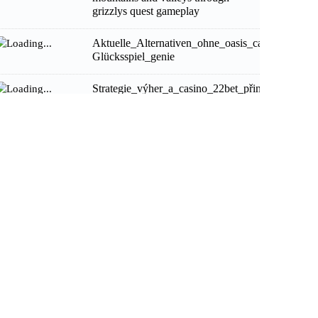
grizzlys quest gameplay
Aktuelle_Alternativen_ohne_oasis_casino_für_sic
Glücksspiel_genie
Strategie_výher_a_casino_22bet_přináší_nové_m
36074938
Lattrait certain du casino en ligne
suisse pour une expérience de jeu
innovante et sécurisée
Auwin88 Online Casino: A
Quick‑Hit Playground for Fast‑Paced
Players
Avventura spensierata per il dodo
con licuorididodo.it e frutta da
raccogliere velocemente
Πολύχρωμες εμπειρίες παιχνιδιού