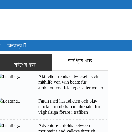
ল
অন্যান্য
জনপ্রিয় খবর
সর্বশেষ খবর
Aktuelle Trends entwickeln sich
mithilfe von win beatz für
ambitionierte Klanggestalter weiter
Faran med hastigheten och play
chicken road skapar adrenalin för
våghalsiga förare i trafiken
Adventure unfolds between
mountains and valleys through