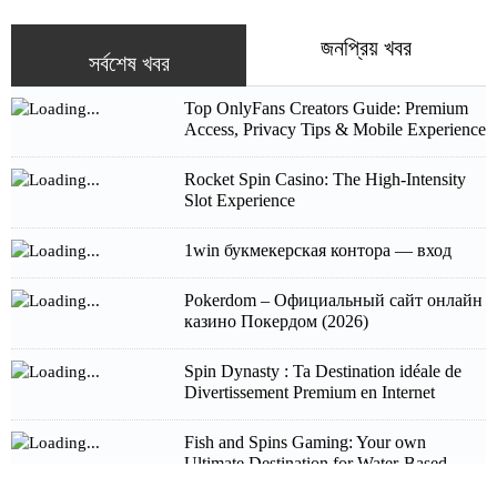
জনপ্রিয় খবর
সর্বশেষ খবর
Top OnlyFans Creators Guide: Premium
Access, Privacy Tips & Mobile Experience
Rocket Spin Casino: The High‑Intensity
Slot Experience
1win букмекерская контора — вход
Pokerdom – Официальный сайт онлайн
казино Покердом (2026)
Spin Dynasty : Ta Destination idéale de
Divertissement Premium en Internet
Fish and Spins Gaming: Your own
Ultimate Destination for Water-Based
Gaming Excellence