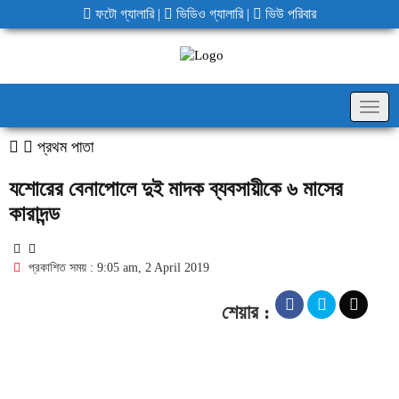
ফটো গ্যালারি
|
ভিডিও গ্যালারি
|
ভিউ পরিবার
Togg
navig
প্রথম পাতা
যশোরের বেনাপোলে দুই মাদক ব্যবসায়ীকে ৬ মাসের
কারাদন্ড
প্রকাশিত সময় : 9:05 am, 2 April 2019
শেয়ার :