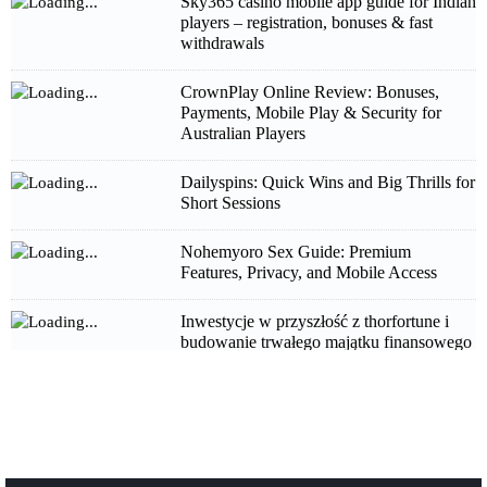
Sky365 casino mobile app guide for Indian
players – registration, bonuses & fast
withdrawals
CrownPlay Online Review: Bonuses,
Payments, Mobile Play & Security for
Australian Players
Dailyspins: Quick Wins and Big Thrills for
Short Sessions
Nohemyoro Sex Guide: Premium
Features, Privacy, and Mobile Access
Inwestycje w przyszłość z thorfortune i
budowanie trwałego majątku finansowego
Authentiques opportunités de gains avec
thor fortune casino et stratégies
performantes
Szerencsevadászat és izgalmas