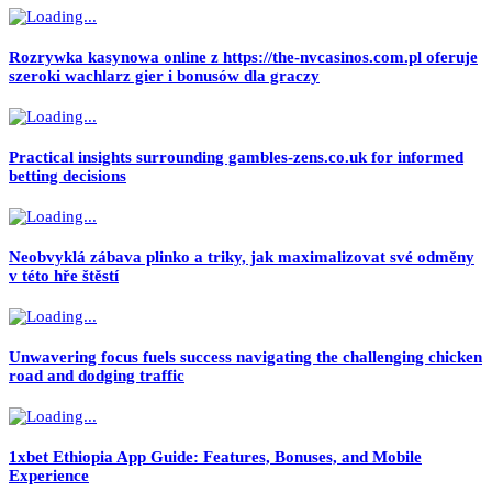
Rozrywka kasynowa online z https://the-nvcasinos.com.pl oferuje
szeroki wachlarz gier i bonusów dla graczy
Practical insights surrounding gambles-zens.co.uk for informed
betting decisions
Neobvyklá zábava plinko a triky, jak maximalizovat své odměny
v této hře štěstí
Unwavering focus fuels success navigating the challenging chicken
road and dodging traffic
1xbet Ethiopia App Guide: Features, Bonuses, and Mobile
Experience