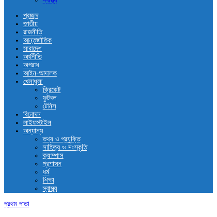
স্বাস্থ্য
প্রচ্ছদ
জাতীয়
রাজনীতি
আন্তর্জাতিক
সারাদেশ
অর্থনীতি
অপরাধ
আইন-আদালত
খেলাধুলা
ক্রিকেট
ফুটবল
টেনিস
বিনোদন
লাইফস্টাইল
অন্যান্য
তথ্য ও প্রযুক্তি
সাহিত্য ও সংস্কৃতি
ক্যাম্পাস
প্রশাসন
ধর্ম
শিক্ষা
স্বাস্থ্য
প্রথম পাতা