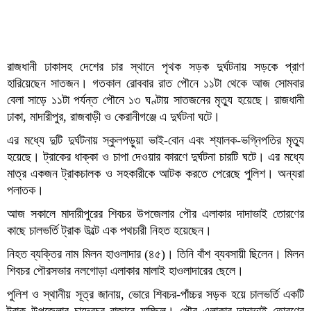
রাজধানী ঢাকাসহ দেশের চার স্থানে পৃথক সড়ক দুর্ঘটনায় সড়কে প্রাণ
হারিয়েছেন সাতজন। গতকাল রোববার রাত পৌনে ১১টা থেকে আজ সোমবার
বেলা সাড়ে ১১টা পর্যন্ত পৌনে ১৩ ঘণ্টায় সাতজনের মৃত্যু হয়েছে। রাজধানী
ঢাকা, মাদারীপুর, রাজবাড়ী ও কেরানীগঞ্জে এ দুর্ঘটনা ঘটে।
এর মধ্যে দুটি দুর্ঘটনায় স্কুলপড়ুয়া ভাই-বোন এবং শ্যালক-ভগ্নিপতির মৃত্যু
হয়েছে। ট্রাকের ধাক্কা ও চাপা দেওয়ার কারণে দুর্ঘটনা চারটি ঘটে। এর মধ্যে
মাত্র একজন ট্রাকচালক ও সহকারীকে আটক করতে পেরেছে পুলিশ। অন্যরা
পলাতক।
আজ সকালে মাদারীপুরের শিবচর উপজেলার পৌর এলাকার দাদাভাই তোরণের
কাছে চালভর্তি ট্রাক উল্টে এক পথচারী নিহত হয়েছেন।
নিহত ব্যক্তির নাম মিলন হাওলাদার (৪৫)। তিনি বাঁশ ব্যবসায়ী ছিলেন। মিলন
শিবচর পৌরসভার নলগোড়া এলাকার মালাই হাওলাদারের ছেলে।
পুলিশ ও স্থানীয় সূত্র জানায়, ভোরে শিবচর-পাঁচ্চর সড়ক হয়ে চালভর্তি একটি
ট্রাক উপজেলার চান্দেরচর বাজারে যাচ্ছিল। পৌর এলাকার দাদাভাই তোরণের