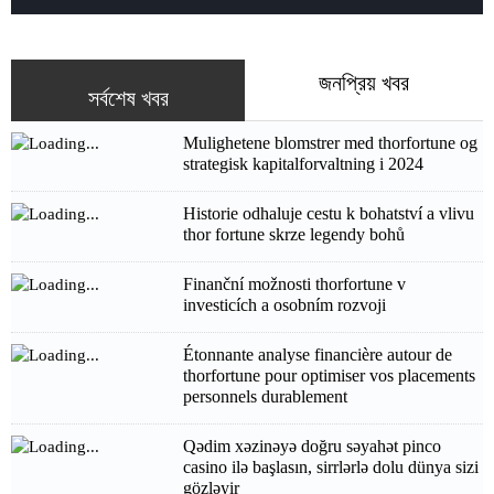
জনপ্রিয় খবর
সর্বশেষ খবর
Mulighetene blomstrer med thorfortune og
strategisk kapitalforvaltning i 2024
Historie odhaluje cestu k bohatství a vlivu
thor fortune skrze legendy bohů
Finanční možnosti thorfortune v
investicích a osobním rozvoji
Étonnante analyse financière autour de
thorfortune pour optimiser vos placements
personnels durablement
Qədim xəzinəyə doğru səyahət pinco
casino ilə başlasın, sirrlərlə dolu dünya sizi
gözləyir