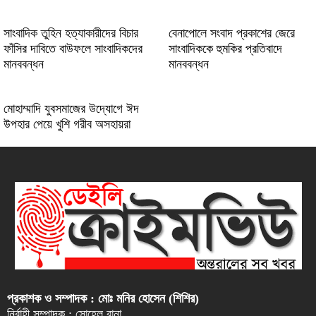
সাংবাদিক তুহিন হত্যাকারীদের বিচার
বেনাপোলে সংবাদ প্রকাশের জেরে
ফাঁসির দাবিতে বাউফলে সাংবাদিকদের
সাংবাদিককে হুমকির প্রতিবাদে
মানববন্ধন
মানববন্ধন
মোহাম্মাদি যুবসমাজের উদ্যোগে ঈদ
উপহার পেয়ে খুশি গরীব অসহায়রা
প্রকাশক ও সম্পাদক : মোঃ মনির হোসেন (শিশির)
নির্বাহী সম্পাদক : সোহেল রানা