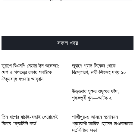
Strategic bounces and plinko deliver
surprising wins with every colorful descent
Vulkan Casino: Quick‑Hit Gaming pro
vysoké‑intenzivní seance
সকল খবর
Billionairespin Casino – Quick‑Fire Slot
Action & Live Blackjack Thrills
তুরাগে বিএনপি নেতার ঈদ শুভেচ্ছা:
তুরাগে গ্যাস লিকেজ থেকে
EUcasino – Ihre Quick‑Hit Slot- und Live-
দেশ ও গণতন্ত্র রক্ষায় সবাইকে
বিস্ফোরণ, নারী-শিশুসহ দগ্ধ ১০
Action-Destination
ঐক্যবদ্ধ হওয়ার আহ্বান
Charming_adventures_unfold_with_the_chi
উত্তরায় ঘুমের ওষুধের ফাঁদ,
গৃহকর্ত্রী খুন—আটক ২
তিন ধাপের যাচাই-বাছাই পেরোলেই
গাজীপুর-৬ আসনে মনোনয়ন
মিলবে ‘ফ্যামিলি কার্ড
প্রত্যাশী আরিফ হোসেন হাওলাদারের
মতবিনিময় সভা