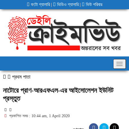
ফটো গ্যালারি
|
ভিডিও গ্যালারি
|
ভিউ পরিবার
Togg
navig
প্রথম পাতা
নাটোরে প্রাণ-আরএফএল-এর আইসোলেশন ইউনিট
প্রস্তুত
প্রকাশিত সময় : 10:44 am, 1 April 2020