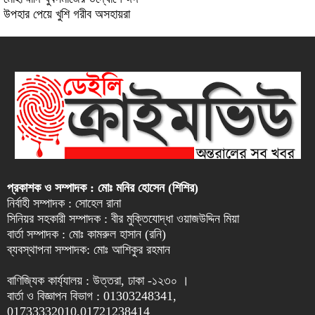
উপহার পেয়ে খুশি গরীব অসহায়রা
প্রকাশক ও সম্পাদক : মোঃ মনির হোসেন (শিশির)
নির্বাহী সম্পাদক : সোহেল রানা
সিনিয়র সহকারী সম্পাদক : বীর মুক্তিযোদ্ধা ওয়াজউদ্দিন মিয়া
বার্তা সম্পাদক : মোঃ কামরুল হাসান (রনি)
ব্যবস্থাপনা সম্পাদক: মোঃ আশিকুর রহমান
বাণিজ্যিক কার্য্যালয় : উত্তরা, ঢাকা -১২৩০ ।
বার্তা ও বিজ্ঞাপন বিভাগ : 01303248341,
01733332010,01721238414