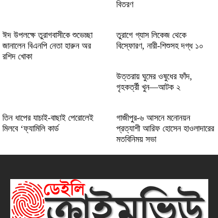
বিতরণ
ঈদ উপলক্ষে তুরাগবাসীকে শুভেচ্ছা
তুরাগে গ্যাস লিকেজ থেকে
জানালেন বিএনপি নেতা হারুন অর
বিস্ফোরণ, নারী-শিশুসহ দগ্ধ ১০
রশিদ খোকা
উত্তরায় ঘুমের ওষুধের ফাঁদ,
গৃহকর্ত্রী খুন—আটক ২
তিন ধাপের যাচাই-বাছাই পেরোলেই
গাজীপুর-৬ আসনে মনোনয়ন
মিলবে ‘ফ্যামিলি কার্ড
প্রত্যাশী আরিফ হোসেন হাওলাদারের
মতবিনিময় সভা