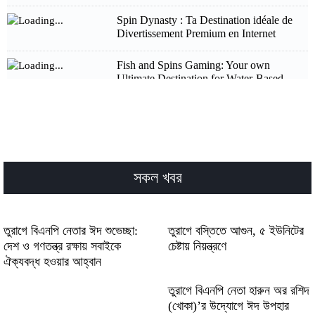
Spin Dynasty : Ta Destination idéale de
Divertissement Premium en Internet
Fish and Spins Gaming: Your own
Ultimate Destination for Water-Based
Gaming Excellence
Pistolo Casino: Quick‑Play Slots & Instant
Wins for Short Sessions
22Ricky Casino Review: Quick Wins and
সকল খবর
High‑Intensity Slots for Fast‑Paced Players
Aktuelle Trends entwickeln sich mithilfe
von win beatz für ambitionierte
তুরাগে বিএনপি নেতার ঈদ শুভেচ্ছা:
তুরাগে বস্তিতে আগুন, ৫ ইউনিটের
Klanggestalter weiter
দেশ ও গণতন্ত্র রক্ষায় সবাইকে
চেষ্টায় নিয়ন্ত্রণে
ঐক্যবদ্ধ হওয়ার আহ্বান
Faran med hastigheten och play chicken
road skapar adrenalin för våghalsiga förare
তুরাগে বিএনপি নেতা হারুন অর রশিদ
i trafiken
(খোকা)’র উদ্যোগে ঈদ উপহার