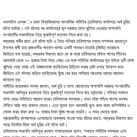
অনলাইন ডেস্ক ঃ ঢাকা বিশ্ববিদ্যালয় সাংবাদিক সমিতির (ঢাবিসাস) কার্যালয়ে অর্থ চুরির
ঘটনা ঘটেছে। ওই ঘটনার পর কার্যালয়ের মূল দরজায় তালা ঝুলিয়ে দেওয়ার পাশাপাশি
সংগঠনটির সভাপতিকে নিয়ে কুরুচিপূর্ণ মন্তব্য লিখে রাখা হয়।
শুক্রবার গভীর রাতে এই ঘটনা ঘটে৷ এ নিয়ে শনিবার ঢাবিসাসের দপ্তর সম্পাদক রায়হানুল
ইসলাম বাদী হয়ে রাজধানীর শাহবাগ থানায় একটি সাধারণ ডায়েরি (জিডি) করেছেন৷
জিডিতে বলা হয়েছে, শুক্রবার দিবাগত রাতে কে বা কারা ঢাবিসাসের পশ্চিম পাশের স্টিলের
আলমারি থেকে ৭৮ হাজার টাকা নিয়ে গেছে৷ এর সঙ্গে সমিতির কার্যালয়ের মূল ফটকে দুটি তালা
ঝুলিয়ে গেছে তারা৷ এই অজ্ঞাতনামা ব্যক্তিদের চিহ্নিত করার চেষ্টা চলছে উল্লেখ করে
জিডিতে এই ঘটনায় জড়িত ব্যক্তিদের খুঁজে বের করে শাস্তির আওতায় আনার আবেদন
জানানো হয়৷
সমিতির কয়েকজন সদস্য জানান, অর্থ চুরি ও তালা ঝোলানোর পাশাপাশি দরজায় সংগঠনটির
সভাপতি আসিফুর রহমানকে নিয়ে কুরুচিপূর্ণ মন্তব্য লিখে যায় দুর্বৃত্তরা। শনিবার সকালে
তালা ভেঙে সমিতিতে প্রবেশ করেন ঢাবিসাসের সদস্যরা। তখন তাঁরা পশ্চিম পাশের কক্ষের
টেবিলে আঠা পড়ে থাকতে দেখেন। এতে সন্দেহ হলে আলমারি খুলে খামে থাকা কম্পিউটার ও
সোফা ক্রয় বাবদ রাখা ৭৮ হাজার টাকা খুঁজে পাওয়া যায়নি। এ সময় ভেতরে থাকা
প্রয়োজনীয় কাগজপত্র এলোমেলো অবস্থায় পাওয়া যায়৷ তাঁদের ধারণা, শুক্রবার দিবাগত রাত
সাড়ে তিনটার দিকে অর্থ চুরির এই ঘটনা ঘটে।
ঢাবিসাসের সভাপতি আসিফুর রহমান গণমাধ্যমকে বলেন, ‘সকালে সমিতির সদস্যরা এসে