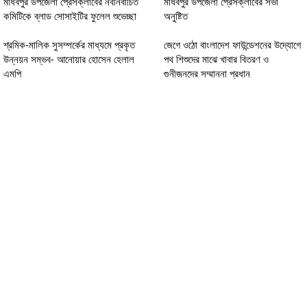
মাধবপুর উপজেলা প্রেসক্লাবের নবনির্বাচিত
মাধবপুর উপজেলা প্রেসক্লাবের সভা
কমিটিকে ব্লাড সোসাইটির ফুলেল শুভেচ্ছা
অনুষ্টিত
শ্রমিক-মালিক সুসম্পর্কের মাধ্যমে প্রকৃত
জেগে ওঠো বাংলাদেশ ফাউন্ডেশনের উদ্যোগে
উন্নয়ন সম্ভব- আনোয়ার হোসেন হেলাল
পথ শিশুদের মাঝে খাবার বিতরণ ও
এমপি
গুনীজনদের সম্মাননা প্রধান
সাংবাদিক শুভর হৃদয়বিদারক মৃত্যুতে
লালমোহনে আন্তর্জাতিক নারী দিবস
ডিবিএসএফ’র শোক
উদযাপন
প্রকাশক ও সম্পাদক : মোঃ মনির হোসেন (শিশির)
নির্বাহী সম্পাদক : সোহেল রানা
সিনিয়র সহকারী সম্পাদক : বীর মুক্তিযোদ্ধা ওয়াজউদ্দিন মিয়া
বার্তা সম্পাদক : মোঃ কামরুল হাসান (রনি)
ব্যবস্থাপনা সম্পাদক: মোঃ আশিকুর রহমান
বাণিজ্যিক কার্য্যালয় : উত্তরা, ঢাকা -১২৩০ ।
বার্তা ও বিজ্ঞাপন বিভাগ : 01303248341,
01733332010,01721238414
ইমেইল : news.dailycrimeview@gmail.com