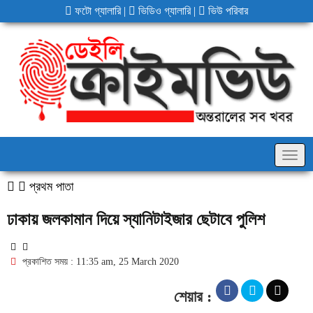
ফটো গ্যালারি
|
ভিডিও গ্যালারি
|
ভিউ পরিবার
Togg
navig
প্রথম পাতা
ঢাকায় জলকামান দিয়ে স্যানিটাইজার ছেটাবে পুলিশ
প্রকাশিত সময় : 11:35 am, 25 March 2020
শেয়ার :