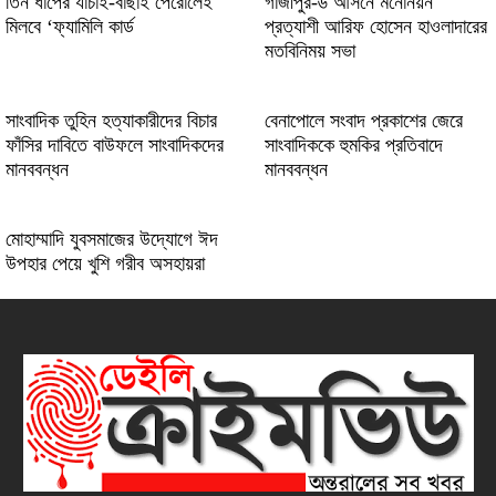
তিন ধাপের যাচাই-বাছাই পেরোলেই
গাজীপুর-৬ আসনে মনোনয়ন
মিলবে ‘ফ্যামিলি কার্ড
প্রত্যাশী আরিফ হোসেন হাওলাদারের
মতবিনিময় সভা
সাংবাদিক তুহিন হত্যাকারীদের বিচার
বেনাপোলে সংবাদ প্রকাশের জেরে
ফাঁসির দাবিতে বাউফলে সাংবাদিকদের
সাংবাদিককে হুমকির প্রতিবাদে
মানববন্ধন
মানববন্ধন
মোহাম্মাদি যুবসমাজের উদ্যোগে ঈদ
উপহার পেয়ে খুশি গরীব অসহায়রা