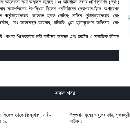
 মূলক আলোচনা সভা অনুষ্ঠিত হয়েছে। এ আলোচনা সভায় ঐশিফ্যাশন (প্রা:)
ার সভাপতিত্বে উপস্থিত ছিলেন প্রতিষ্ঠানের প্রোগ্রাম-ফিল্ড অপারেশন
মেন্টম্যানেজার, আহমাদ ইবনে সেলিম; সার্ভিস সেন্টারম্যানেজার, মো:
র্ডিনেটর, শেখ আহমেদুল কায়সার, মনিটরিং এন্ড ইভালুয়েশন অফিসার, মো:
তৈরি পোশাক শিল্পেকর্মরত নারী কর্মীদের অবদান এবং জাতীয় ও সামাজিক জীবনে
সকল খবর
াস লিকেজ থেকে বিস্ফোরণ, নারী-
উত্তরায় ঘুমের ওষুধের ফাঁদ, গৃহকর্ত্
্ধ ১০
আটক ২