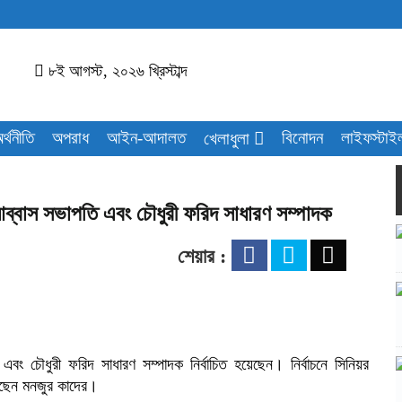
৮ই আগস্ট, ২০২৬ খ্রিস্টাব্দ
র্থনীতি
অপরাধ
আইন-আদালত
বিনোদন
লাইফস্টাই
খেলাধুলা
লী আব্বাস সভাপতি এবং চৌধুরী ফরিদ সাধারণ সম্পাদক
শেয়ার :
তি এবং চৌধুরী ফরিদ সাধারণ সম্পাদক নির্বাচিত হয়েছেন। নির্বাচনে সিনিয়র
েছেন মনজুর কাদের।