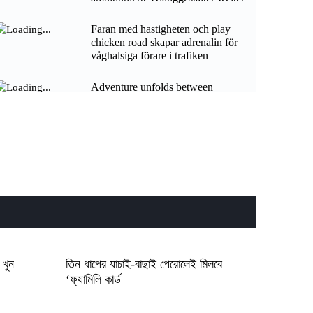
Faran med hastigheten och play
chicken road skapar adrenalin för
våghalsiga förare i trafiken
Adventure unfolds between
mountains and valleys through
grizzlys quest gameplay
Aktuelle_Alternativen_ohne_oasis_casino_für_sic
Glücksspiel_genie
Strategie_výher_a_casino_22bet_přináší_nové_m
36074938
Lattrait certain du casino en ligne
suisse pour une expérience de jeu
innovante et sécurisée
রী খুন—
তিন ধাপের যাচাই-বাছাই পেরোলেই মিলবে
‘ফ্যামিলি কার্ড
Auwin88 Online Casino: A
Quick‑Hit Playground for Fast‑Paced