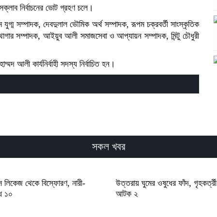
সক্লাব নির্বাচনের ভোট গ্রহণ চলে।
ম যুগ্ম সম্পাদক, দেবদুলাল ভৌমিক অর্থ সম্পাদক, রূপম চক্রবর্তী সাংস্কৃতিক
রন্থাগার সম্পাদক, আইয়ুব আলী সমাজসেবা ও আপ্যায়ন সম্পাদক, মিন্টু চৌধুরী
মদ আলী কার্যনির্বাহী সদস্য নির্বাচিত হন।
সকল খবর
াস লিকেজ থেকে বিস্ফোরণ, নারী-
উত্তরায় ঘুমের ওষুধের ফাঁদ, গৃহকর্ত্
্ধ ১০
আটক ২