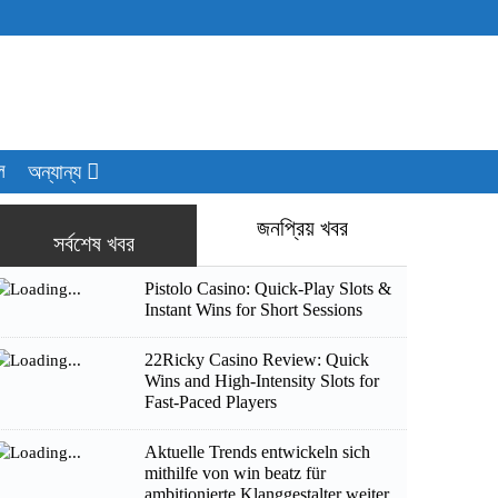
ল
অন্যান্য
জনপ্রিয় খবর
সর্বশেষ খবর
Pistolo Casino: Quick‑Play Slots &
Instant Wins for Short Sessions
22Ricky Casino Review: Quick
Wins and High‑Intensity Slots for
Fast‑Paced Players
Aktuelle Trends entwickeln sich
mithilfe von win beatz für
ambitionierte Klanggestalter weiter