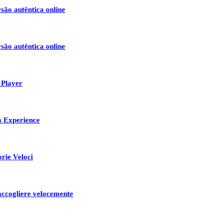
são autêntica online
são autêntica online
 Player
m Experience
rie Veloci
raccogliere velocemente