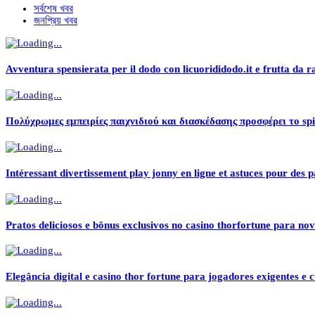
সর্বশেষ খবর
জনপ্রিয় খবর
Avventura spensierata per il dodo con licuorididodo.it e frutta da 
Πολύχρωμες εμπειρίες παιχνιδιού και διασκέδασης προσφέρει το spi
Intéressant divertissement play jonny en ligne et astuces pour des p
Pratos deliciosos e bônus exclusivos no casino thorfortune para no
Elegância digital e casino thor fortune para jogadores exigentes e 