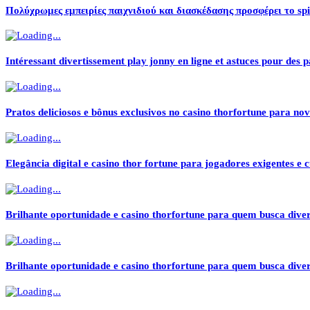
Πολύχρωμες εμπειρίες παιχνιδιού και διασκέδασης προσφέρει το spi
Intéressant divertissement play jonny en ligne et astuces pour des p
Pratos deliciosos e bônus exclusivos no casino thorfortune para no
Elegância digital e casino thor fortune para jogadores exigentes e 
Brilhante oportunidade e casino thorfortune para quem busca diver
Brilhante oportunidade e casino thorfortune para quem busca diver