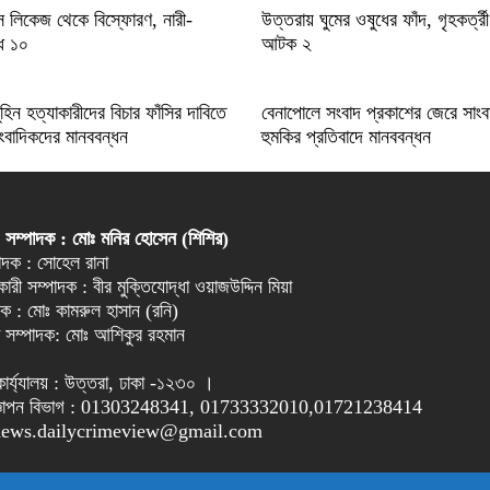
াস লিকেজ থেকে বিস্ফোরণ, নারী-
উত্তরায় ঘুমের ওষুধের ফাঁদ, গৃহকর্ত্
্ধ ১০
আটক ২
হিন হত্যাকারীদের বিচার ফাঁসির দাবিতে
বেনাপোলে সংবাদ প্রকাশের জেরে সাংব
ংবাদিকদের মানববন্ধন
হুমকির প্রতিবাদে মানববন্ধন
 সম্পাদক : মোঃ মনির হোসেন (শিশির)
্পাদক : সোহেল রানা
ারী সম্পাদক : বীর মুক্তিযোদ্ধা ওয়াজউদ্দিন মিয়া
পাদক : মোঃ কামরুল হাসান (রনি)
া সম্পাদক: মোঃ আশিকুর রহমান
কার্য্যালয় : উত্তরা, ঢাকা -১২৩০ ।
 বিজ্ঞাপন বিভাগ : 01303248341, 01733332010,01721238414
 news.dailycrimeview@gmail.com