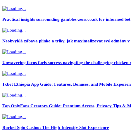
Practical insights surrounding gambles-zens.co.uk for informed bett
Neobvyklá zábava plinko a triky, jak maximalizovat své odměny v t
Unwavering focus fuels success navigating the challenging chicken 
1xbet Ethiopia App Guide: Features, Bonuses, and Mobile Experien
Top OnlyFans Creators Guide: Premium Access, Privacy Tips & M
Rocket Spin Casino: The High‑Intensity Slot Experience