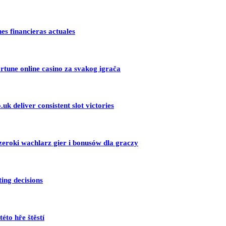
nes financieras actuales
ortune online casino za svakog igrača
uk deliver consistent slot victories
zeroki wachlarz gier i bonusów dla graczy
ing decisions
éto hře štěstí