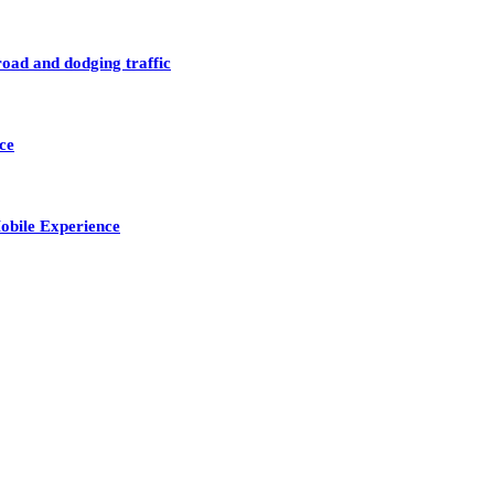
road and dodging traffic
ce
obile Experience