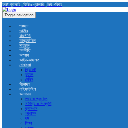
ফটো গ্যালারি
|
ভিডিও গ্যালারি
|
ভিউ পরিবার
Toggle navigation
প্রচ্ছদ
জাতীয়
রাজনীতি
আন্তর্জাতিক
সারাদেশ
অর্থনীতি
অপরাধ
আইন-আদালত
খেলাধুলা
ক্রিকেট
ফুটবল
টেনিস
বিনোদন
লাইফস্টাইল
অন্যান্য
তথ্য ও প্রযুক্তি
সাহিত্য ও সংস্কৃতি
ক্যাম্পাস
প্রশাসন
ধর্ম
শিক্ষা