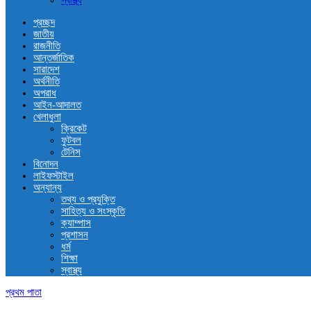
স্বাস্থ্য
প্রচ্ছদ
জাতীয়
রাজনীতি
আন্তর্জাতিক
সারাদেশ
অর্থনীতি
অপরাধ
আইন-আদালত
খেলাধুলা
ক্রিকেট
ফুটবল
টেনিস
বিনোদন
লাইফস্টাইল
অন্যান্য
তথ্য ও প্রযুক্তি
সাহিত্য ও সংস্কৃতি
ক্যাম্পাস
প্রশাসন
ধর্ম
শিক্ষা
স্বাস্থ্য
প্রথম পাতা