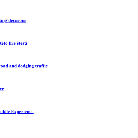
ing decisions
éto hře štěstí
road and dodging traffic
ce
obile Experience