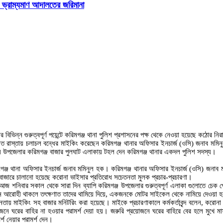
 ভ্রাম্যমাণ আদালতের জরিমানা
িন্ন গুরুত্বপূর্ণ পয়েন্টে করিমগঞ্জ থানা পুলিশ প্রশাসনের পক্ষ থেকে নেওয়া হয়েছে কঠোর নিরা
রাস্তায় চলাচল বন্ধের মাইকিং করেছেন করিমগঞ্জ থানার অফিসার ইনচার্জ (ওসি) জনাব মমিনু
় উপজেলার করিমগঞ্জ বাজার পুলঘাট এলাকায় টহল দেন করিমগঞ্জ থানার একদল পুলিশ সদস্য।
ঞ্জ থানা অফিসার ইনচার্জ জনাব মমিনুল হক। করিমগঞ্জ থানার অফিসার ইনচার্জ (ওসি) জনাব
্ন বাজারে চালানো হয়েছে করোনা ভাইসার প্রতিরোধ সচেতনতা মুলক প্রচার-প্রচারণা।
জ শনিবার সকাল থেকে সারা দিন ব্যাপি করিমগঞ্জ উপজেলার গুরুত্বপূর্ণ এলাকা গুলোতে চেক 
 আরোহী থাকলে তৎক্ষণাত তাদের থামিয়ে দিয়ে, একজনকে মোটর সাইকেল থেকে নামিয়ে দেওয়া 
তনতায় মাইকিং সহ বাজার মনিটরিং করা হয়েছে। মাইকে প্রচারণাকালে কর্মকর্তাবৃন্দ বলেন, ক
রের বাহির না হওয়ার পরামর্শ দেয়া হয়। জরুরি প্রয়োজনে ঘরের বাহিরে বের হলে মুখে মাস্ক 
্শ নেয়ার পরামর্শ দেন।