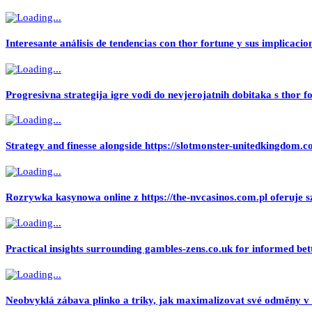
Interesante análisis de tendencias con thor fortune y sus implicacio
Progresivna strategija igre vodi do nevjerojatnih dobitaka s thor f
Strategy and finesse alongside https://slotmonster-unitedkingdom.co.
Rozrywka kasynowa online z https://the-nvcasinos.com.pl oferuje s
Practical insights surrounding gambles-zens.co.uk for informed bett
Neobvyklá zábava plinko a triky, jak maximalizovat své odměny v t