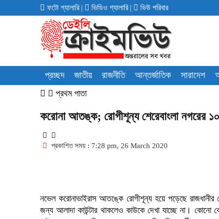
ফটো গ্যালারি
|
ভিডিও গ্যালারি
|
ভিউ পরিবার
প্রচ্ছদ
জাতীয়
রাজনীতি
আন্তর্জাতিক
সারাদেশ
অ
প্রথম পাতা
করোনা আতঙ্ক; রোগীশূন্য শেরেবাংলা নগরের ১
প্রকাশিত সময় : 7:28 pm, 26 March 2020
নভেল করোনাভাইরাস আতঙ্কে রোগীশূন্য হয়ে পড়েছে রাজধানীর শের
জন্য আলাদা কাউন্টার থাকলেও কাউকে দেখা যাচ্ছে না। কোনো ক