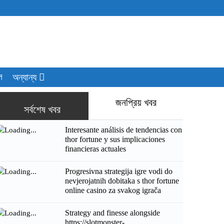
ল
অন্যান্য
জনপ্রিয় খবর
সর্বশেষ খবর
Interesante análisis de tendencias con
thor fortune y sus implicaciones
financieras actuales
Progresivna strategija igre vodi do
nevjerojatnih dobitaka s thor fortune
online casino za svakog igrača
Strategy and finesse alongside
https://slotmonster-