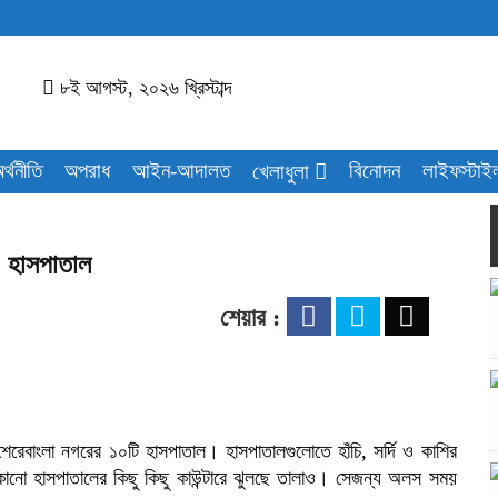
৮ই আগস্ট, ২০২৬ খ্রিস্টাব্দ
র্থনীতি
অপরাধ
আইন-আদালত
বিনোদন
লাইফস্টাই
খেলাধুলা
০ হাসপাতাল
শেয়ার :
েবাংলা নগরের ১০টি হাসপাতাল। হাসপাতালগুলোতে হাঁচি, সর্দি ও কাশির
োনো হাসপাতালের কিছু কিছু কাউন্টারে ঝুলছে তালাও। সেজন্য অলস সময়