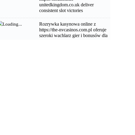
unitedkingdom.co.uk deliver
consistent slot victories
Rozrywka kasynowa online z
https://the-nvcasinos.com.pl oferuje
szeroki wachlarz gier i bonusów dla
graczy
Practical insights surrounding
gambles-zens.co.uk for informed
betting decisions
Neobvyklá zábava plinko a triky, jak
maximalizovat své odměny v této hře
štěstí
Unwavering focus fuels success
navigating the challenging chicken
road and dodging traffic
1xbet Ethiopia App Guide: Features,