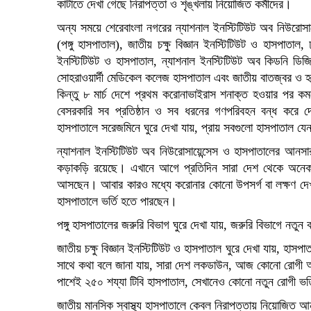
কাটাতে দেখা গেছে নিরাপত্তা ও শৃঙ্খলায় নিয়োজিত কর্মীদের।
অন্য সময়ে শেরেবাংলা নগরের ন্যাশনাল ইনস্টিটিউট অব নিউরোসায়ে
(পঙ্গু হাসপাতাল), জাতীয় চক্ষু বিজ্ঞান ইনস্টিটিউট ও হাসপাতাল,
ইনস্টিটিউট ও হাসপাতাল, ন্যাশনাল ইনস্টিটিউট অব কিডনি ডিজ
সোহরাওয়ার্দী মেডিকেল কলেজ হাসপাতাল এবং জাতীয় বাতজ্বর ও হৃ
কিন্তু ৮ মার্চ দেশে প্রথম করোনাভাইরাস শনাক্ত হওয়ার পর ক
বেসরকারি সব প্রতিষ্ঠান ও সব ধরনের গণপরিবহন বন্ধ করে দে
হাসপাতালে সরেজমিনে ঘুরে দেখা যায়, প্রায় সবগুলো হাসপাতাল যে
ন্যাশনাল ইনস্টিটিউট অব নিউরোসায়েন্সেস ও হাসপাতালের আনস
কড়াকড়ি রয়েছে। এখানে আগে প্রতিদিন সারা দেশ থেকে অনেক 
আসছেন। আবার কারও মধ্যে করোনার কোনো উপসর্গ বা লক্ষণ দেখা
হাসপাতালে ভর্তি হতে পারছেন।
পঙ্গু হাসপাতালের জরুরি বিভাগ ঘুরে দেখা যায়, জরুরি বিভাগে ন
জাতীয় চক্ষু বিজ্ঞান ইনস্টিটিউট ও হাসপাতাল ঘুরে দেখা যায়,
সাথে কথা বলে জানা যায়, সারা দেশ লকডাউন, আজ কোনো রোগী
পাশেই ২৫০ শয্যা টিবি হাসপাতাল, সেখানেও কোনো নতুন রোগী ভর্তি
জাতীয় মানসিক স্বাস্থ্য হাসপাতালে কেবল নিরাপত্তায় নিয়োজি