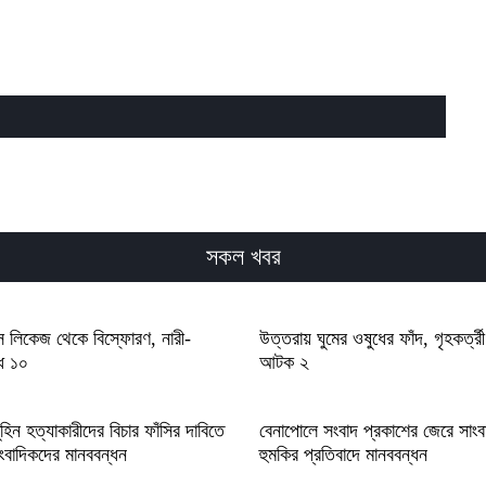
সকল খবর
াস লিকেজ থেকে বিস্ফোরণ, নারী-
উত্তরায় ঘুমের ওষুধের ফাঁদ, গৃহকর্ত্
্ধ ১০
আটক ২
হিন হত্যাকারীদের বিচার ফাঁসির দাবিতে
বেনাপোলে সংবাদ প্রকাশের জেরে সাংব
ংবাদিকদের মানববন্ধন
হুমকির প্রতিবাদে মানববন্ধন