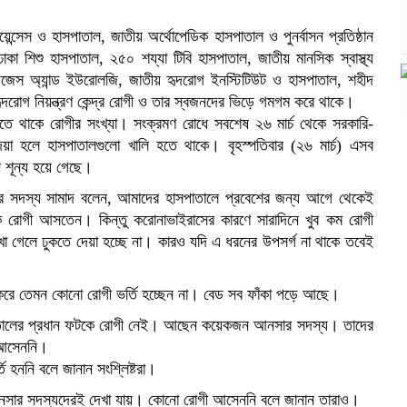
ন্সেস ও হাসপাতাল, জাতীয় অর্থোপেডিক হাসপাতাল ও পুনর্বাসন প্রতিষ্ঠান
 ঢাকা শিশু হাসপাতাল, ২৫০ শয্যা টিবি হাসপাতাল, জাতীয় মানসিক স্বাস্থ্য
িজেস অ্যান্ড ইউরোলজি, জাতীয় হৃদরোগ ইনস্টিটিউট ও হাসপাতাল, শহীদ
দরোগ নিয়ন্ত্রণ কেন্দ্র রোগী ও তার স্বজনদের ভিড়ে গমগম করে থাকে।
মতে থাকে রোগীর সংখ্যা। সংক্রমণ রোধে সবশেষ ২৬ মার্চ থেকে সরকারি-
য়া হলে হাসপাতালগুলো খালি হতে থাকে। বৃহস্পতিবার (২৬ মার্চ) এসব
ন শূন্য হয়ে গেছে।
ার সদস্য সামাদ বলেন, আমাদের হাসপাতালে প্রবেশের জন্য আগে থেকেই
রোগী আসতেন। কিন্তু করোনাভাইরাসের কারণে সারাদিনে খুব কম রোগী
 গেলে ঢুকতে দেয়া হচ্ছে না। কারও যদি এ ধরনের উপসর্গ না থাকে তবেই
তুন করে তেমন কোনো রোগী ভর্তি হচ্ছেন না। বেড সব ফাঁকা পড়ে আছে।
 হাসপাতালের প্রধান ফটকে রোগী নেই। আছেন কয়েকজন আনসার সদস্য। তাদের
 আসেননি।
 হননি বলে জানান সংশ্লিষ্টরা।
ত আনসার সদস্যদেরই দেখা যায়। কোনো রোগী আসেননি বলে জানান তারাও।