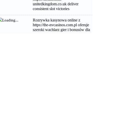
unitedkingdom.co.uk deliver
consistent slot victories
Rozrywka kasynowa online z
https://the-nvcasinos.com.pl oferuje
szeroki wachlarz gier i bonusów dla
graczy
Practical insights surrounding
gambles-zens.co.uk for informed
betting decisions
Neobvyklá zábava plinko a triky, jak
maximalizovat své odměny v této hře
štěstí
Unwavering focus fuels success
navigating the challenging chicken
road and dodging traffic
1xbet Ethiopia App Guide: Features,