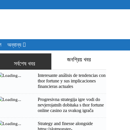
ল
অন্যান্য
জনপ্রিয় খবর
সর্বশেষ খবর
Interesante análisis de tendencias con
thor fortune y sus implicaciones
financieras actuales
Progresivna strategija igre vodi do
nevjerojatnih dobitaka s thor fortune
online casino za svakog igrača
Strategy and finesse alongside
https://slotmonster-