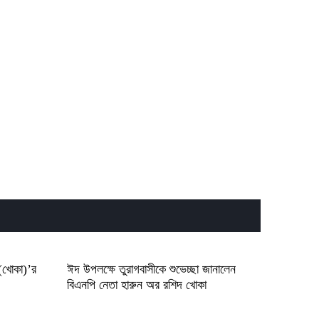
Bonuses, and Mobile Experience
Top OnlyFans Creators Guide:
Premium Access, Privacy Tips &
Mobile Experience
Rocket Spin Casino: The
High‑Intensity Slot Experience
 (খোকা)’র
ঈদ উপলক্ষে তুরাগবাসীকে শুভেচ্ছা জানালেন
বিএনপি নেতা হারুন অর রশিদ খোকা