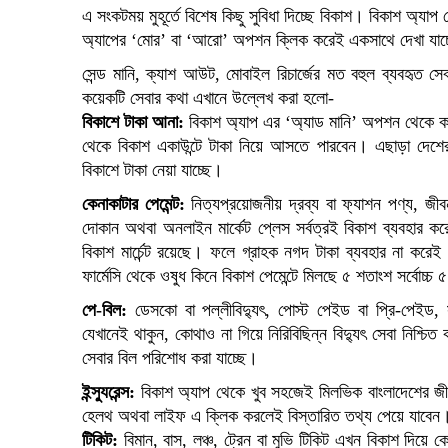
এ সংকটময় মুহূর্তে বিশেষ কিছু সুবিধা দিচ্ছে বিকাশ। বিকাশ অ্যাপ
অ্যাপের ‘মোর’ বা ‘আরো’ অপশন ক্লিক করেই একসাথে দেখা যাচ
সেন্ড মানি, ক্যাশ আউট, মোবাইল রিচার্জের মত বহুল ব্যবহৃত স
কয়েকটি সেবার কথা এখানে উল্লেখ করা হলো-
বিকাশে টাকা আনা:
বিকাশ অ্যাপ এর ‘অ্যাড মানি’ অপশন থেকে কার্ড ট
থেকে বিকাশ একাউন্টে টাকা নিয়ে আসতে পারবেন। এছাড়া দেশের ১
বিকাশে টাকা নেয়া যাচ্ছে।
কেনাকাটার পেমেন্ট:
নিত্যপ্রয়োজনীয় দ্রব্য বা ফ্যাশন পণ্য, জীব
দোকান অথবা অনলাইন মার্কেট প্লেস সর্বত্রই বিকাশ ব্যবহার ক
বিকাশ মার্চেন্ট রয়েছে। ফলে গ্রাহক নগদ টাকা ব্যবহার না করেই 
ফার্মেসি থেকে ওষুধ কিনে বিকাশ পেমেন্টে মিলছে ৫ শতাংশ সর্বোচ্চ 
পে-বিল:
ডেসকো বা পল্লীবিদ্যুৎ, পোস্ট পেইড বা প্রি-পেইড, 
যেখানেই থাকুন, কোথাও না গিয়ে নিরিবিছিন্ন বিদ্যুৎ সেবা নিশ
সেবার বিল পরিশোধ করা যাচ্ছে।
ইন্স্যুরেন্স:
বিকাশ অ্যাপ থেকে খুব সহজেই মিলভিক বাংলাদেশের জীবনবী
হেলথ অথবা লাইফ এ ক্লিক করলেই বিস্তারিত তথ্য পেয়ে যাবেন
টিকিট:
বিমান, বাস, লঞ্চ, ট্রেন বা মুভি টিকিট এখন বিকাশ দিয়ে 