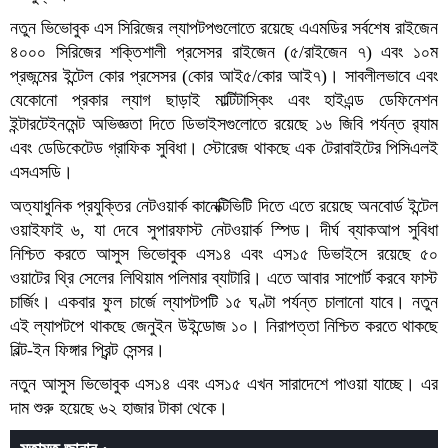
নতুন ভিভোবুক এস সিরিজের ল্যাপটপগুলোতে রয়েছে এএমডির সর্বশেষ রাইজেন
৪০০০ সিরিজের শক্তিশালী প্রসেসর রাইজেন (৫/রাইজেন ৭) এবং ১০ম
প্রজন্মের ইন্টেল কোর প্রসেসর (কোর আই৫/কোর আই৭)। সাবলীলভাবে এবং
যেকোনো প্রকার ল্যাগ ছাড়াই মাল্টিটাস্কিং এবং হাইএন্ড ডেফিনেশন
ইন্টারটেইনমেন্ট অভিজ্ঞতা দিতে ডিভাইসগুলোতে রয়েছে ১৬ জিবি পর্যন্ত র‍্যাম
এবং ডেডিকেটেড গ্রাফিক সুবিধা। স্টোরেজ থাকছে এক টেরাবাইটের পিসিএলই
এসএসডি।
অত্যাধুনিক প্রযুক্তির নেটওয়ার্ক কানেক্টিভিটি দিতে এতে রয়েছে অনবোর্ড ইন্টেল
ওয়াইফাই ৬, যা দেবে সুপারফাস্ট নেটওয়ার্ক স্পিড। দীর্ঘ ব্যাকআপ সুবিধা
নিশ্চিত করতে আসুস ভিভোবুক এস১৪ এবং এস১৫ ডিভাইসে রয়েছে ৫০
ওয়াটের থ্রি সেলের লিথিয়াম পলিমার ব্যাটারি। এতে আবার সাপোর্ট করবে ফাস্ট
চার্জিং। একবার ফুল চার্জে ল্যাপটপটি ১৫ ঘণ্টা পর্যন্ত চালানো যাবে। নতুন
এই ল্যাপটপে থাকছে জেনুইন উইন্ডোজ ১০। নিরাপত্তা নিশ্চিত করতে থাকছে
বিল্ট-ইন ফিঙ্গার প্রিন্ট সেন্সর।
নতুন আসুস ভিভোবুক এস১৪ এবং এস১৫ এখন সারাদেশে পাওয়া যাচ্ছে। এর
দাম শুরু হয়েছে ৬২ হাজার টাকা থেকে।