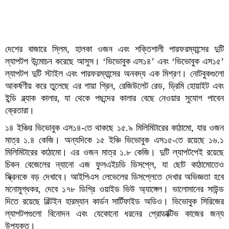
দেশের বাজারে স্লিম, হালকা ওজন এবং শক্তিশালী পারফরম্যান্সের দুটি
ল্যাপটপ উন্মোচন করেছে আসুস। ‘ভিভোবুক এস১৪’ এবং ‘ভিভোবুক এস১৫’
ল্যাপটপ দুটি স্টাইল এবং পারফরম্যান্সের অনবদ্য এক মিশ্রণ। নোটবুকগুলো
আকর্ষণীয় করে তুলেছে এর গায়া গ্রিন, রেজিউলেট রেড, ড্রিমি হোয়াইট এবং
ইন্ডি ব্ল্যাক কালার, যা থেকে পছন্দের কালার বেছে নেওয়ার সুযোগ পাবেন
ক্রেতারা।
১৪ ইঞ্চির ভিভোবুক এস১৪-তে থাকছে ১৫.৯ মিলিমিটারের কাঠামো, যার ওজন
মাত্র ১.৪ কেজি। অন্যদিকে ১৫ ইঞ্চি ভিভোবুক এস১৫-তে রয়েছে ১৬.১
মিলিমিটারের কাঠামো। এর ওজন মাত্র ১.৮ কেজি। দুটি ল্যাপটপেই রয়েছে
চিকন বেজেলের ন্যানো এজ ফুলএইচডি ডিসপ্লে, যা ছোট কাঠামোতেও
স্ক্রিনকে বড় দেখাবে। আইপিএস লেভেলের ডিসপ্লেতে দেখার অভিজ্ঞতা হবে
মনোমুগ্ধকর, দেবে ১৭৮ ডিগ্রি ওয়াইড ভিউ অ্যাঙ্গেল। ভালোমানের সাউন্ড
দিতে রয়েছে বিল্টইন হারম্যান কার্ডন সার্টিফাইড অডিও। ভিভোবুক সিরিজের
ল্যাপটপগুলো বিনোদন এবং যেকোনো ধরনের প্রোডাক্টিভ কাজের জন্য
উপযুক্ত।