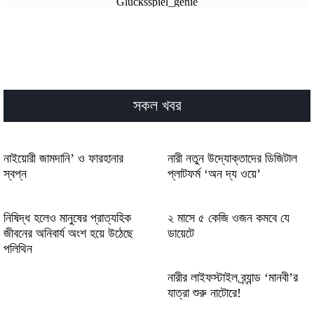
Glücksspiel_genie
Strategie_výher_a_casino_22bet_přináší_n
36074938
Lattrait certain du casino en ligne suisse
pour une expérience de jeu innovante et
সকল খবর
sécurisée
Auwin88 Online Casino: A Quick‑Hit
Playground for Fast‑Paced Players
নাইয়োরী জামদানি’ ও ফারহানার
নারী নতুন উদ্যোক্তাদের ডিজিটাল
স্বপ্ন
প্লাটফর্ম ‘অন দ্য ওয়ে’
Avventura spensierata per il dodo con
licuorididodo.it e frutta da raccogliere
velocemente
নিষিদ্ধ হলেও মানুষের প্রাত্যহিক
২ মাসে ৫ কেজি ওজন কমবে যে
জীবনের অনিবার্য অংশ হয়ে উঠেছে
ডায়েটে
Πολύχρωμες εμπειρίες παιχνιδιού και
পলিথিন
διασκέδασης προσφέρει το spinational-
casinos.gr σε κάθε παίκτη
নারীর লাইফস্টাইল ব্র্যান্ড ‘মানবী’র
যাত্রা শুরু নাটোরে!