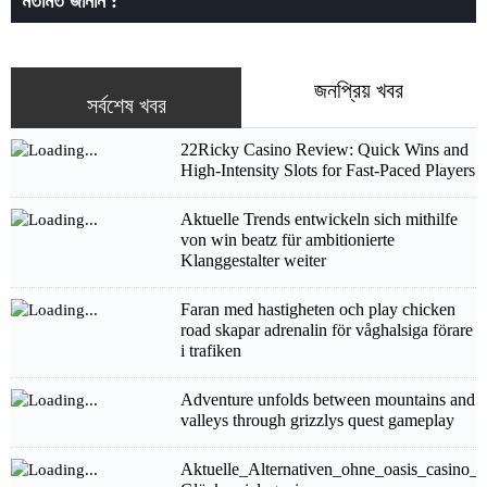
মতামত জানান :
জনপ্রিয় খবর
সর্বশেষ খবর
22Ricky Casino Review: Quick Wins and
High‑Intensity Slots for Fast‑Paced Players
Aktuelle Trends entwickeln sich mithilfe
von win beatz für ambitionierte
Klanggestalter weiter
Faran med hastigheten och play chicken
road skapar adrenalin för våghalsiga förare
i trafiken
Adventure unfolds between mountains and
valleys through grizzlys quest gameplay
Aktuelle_Alternativen_ohne_oasis_casino_f