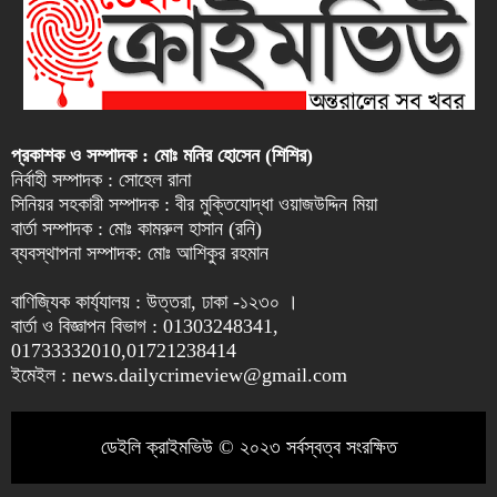
প্রকাশক ও সম্পাদক : মোঃ মনির হোসেন (শিশির)
নির্বাহী সম্পাদক : সোহেল রানা
সিনিয়র সহকারী সম্পাদক : বীর মুক্তিযোদ্ধা ওয়াজউদ্দিন মিয়া
বার্তা সম্পাদক : মোঃ কামরুল হাসান (রনি)
ব্যবস্থাপনা সম্পাদক: মোঃ আশিকুর রহমান
বাণিজ্যিক কার্য্যালয় : উত্তরা, ঢাকা -১২৩০ ।
বার্তা ও বিজ্ঞাপন বিভাগ : 01303248341,
01733332010,01721238414
ইমেইল : news.dailycrimeview@gmail.com
ডেইলি ক্রাইমভিউ © ২০২৩ সর্বস্বত্ব সংরক্ষিত