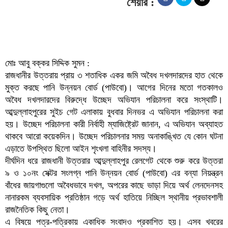
শেয়ার :
মোঃ আবু বক্কর সিদ্দিক সুমন :
রাজধানীর উত্তরায় প্রায় ৩ শতাধিক একর জমি অবৈধ দখলদারদের হাত থেকে
মুক্ত করছে পানি উন্নয়ন বোর্ড (পাউবো)। আগের দিনের মতো গতকালও
অবৈধ দখলদারদের বিরুদ্ধে উচ্ছেদ অভিযান পরিচালনা করে সংস্থাটি।
আব্দুল্লাহপুরের সুইচ গেট এলাকায় বুধবার দিনভর এ অভিযান পরিচালনা করা
হয়। উচ্ছেদ পরিচালনা কারী নির্বাহী ম্যাজিষ্ট্রেট জানান, এ অভিযান অব্যাহত
থাকবে আরো কয়েকদিন। উচ্ছেদ পরিচালনার সময় অনাকাঙ্খিত যে কোন ঘটনা
এড়াতে উপস্থিত ছিলো আইন শৃংখলা বাহিনীর সদস্য।
দীর্ঘদিন ধরে রাজধানী উত্তরার আব্দুল্লাহপুর রেলগেট থেকে শুরু করে উত্তরা
৯ ও ১০নং সেক্টর সংলগ্ন পানি উন্নয়ন বোর্ড (পাউবো) এর বন্যা নিয়ন্ত্রন
বাঁধের জায়গাগুলো অবৈধভাবে দখল, অপরের কাছে ভাড়া দিয়ে অর্থ লেনদেনসহ
নানারকম ব্যবসায়িক প্রতিষ্ঠান গড়ে অর্থ হাতিয়ে নিচ্ছিল স্থানীয় প্রভাবশালী
রাজনৈতিক কিছু নেতা।
এ বিষয়ে পত্র-পত্রিকায় একাধিক সংবাদও প্রকাশিত হয়। এসব খবরের