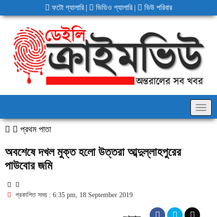
ফটো গ্যালারি
|
ভিডিও গ্যালারি
|
ভিউ পরিবার
Togg
navig
প্রথম পাতা
অবশেষে দখল মুক্ত হলো উত্তরা আব্দুল্লাহপুরের
পাউবোর জমি
প্রকাশিত সময় : 6:35 pm, 18 September 2019